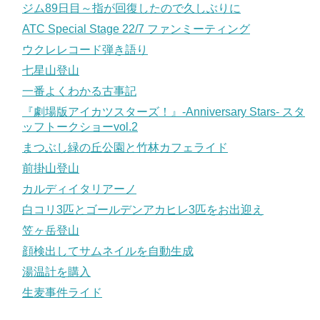
ジム89日目～指が回復したので久しぶりに
ATC Special Stage 22/7 ファンミーティング
ウクレレコード弾き語り
七星山登山
一番よくわかる古事記
『劇場版アイカツスターズ！』-Anniversary Stars- スタ
ッフトークショーvol.2
まつぶし緑の丘公園と竹林カフェライド
前掛山登山
カルディイタリアーノ
白コリ3匹とゴールデンアカヒレ3匹をお出迎え
笠ヶ岳登山
顔検出してサムネイルを自動生成
湯温計を購入
生麦事件ライド