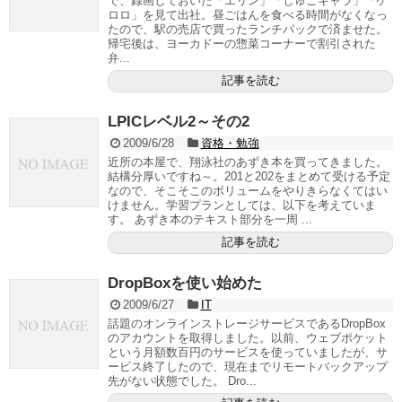
で、録画しておいた「エリン」「しゅごキャラ」「ケ
ロロ」を見て出社。昼ごはんを食べる時間がなくなっ
たので、駅の売店で買ったランチパックで済ませた。
帰宅後は、ヨーカドーの惣菜コーナーで割引された
弁...
記事を読む
LPICレベル2～その2
2009/6/28
資格・勉強
近所の本屋で、翔泳社のあずき本を買ってきました。
結構分厚いですね～。201と202をまとめて受ける予定
なので、そこそこのボリュームをやりきらなくてはい
けません。学習プランとしては、以下を考えていま
す。 あずき本のテキスト部分を一周 ...
記事を読む
DropBoxを使い始めた
2009/6/27
IT
話題のオンラインストレージサービスであるDropBox
のアカウントを取得しました。以前、ウェブポケット
という月額数百円のサービスを使っていましたが、サ
ービス終了したので、現在までリモートバックアップ
先がない状態でした。 Dro...