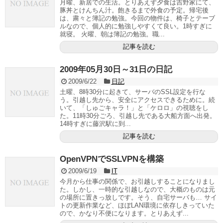
月曜、新居での生活。とりあえず夕食は吉野家にて、
豚丼とけんちん汁。飽きるまで外食の予定。帰宅後
は、粛々と簿記の勉強。今回の物件は、椅子とテーブ
ルなので、個人的に勉強しやすくて良い。1時すぎに
就寝。 火曜、朝は簿記の勉強。職...
記事を読む
2009年05月30日～31日の日記
2009/6/22
日記
土曜、8時30分に起きて、サーバのSSL設定を行な
う。引越し先から、安全にアクセスできるために。続
いて、「しゅごキャラ！」と「ケロロ」の視聴をし
た。11時30分ごろ、引越し先である大船方面へ出発。
14時すぎに藤沢駅に到...
記事を読む
OpenVPNでSSLVPNを構築
2009/6/19
IT
今月から仕事の関係で、お引越しすることになりまし
た。しかし、一時的な引越しなので、大概のものは元
の場所に置きっ放しです。そう、自宅サーバも… サイ
トの更新作業など、ほぼLAN環境に依存しきっていた
ので、かなり不便になります。とりあえず...