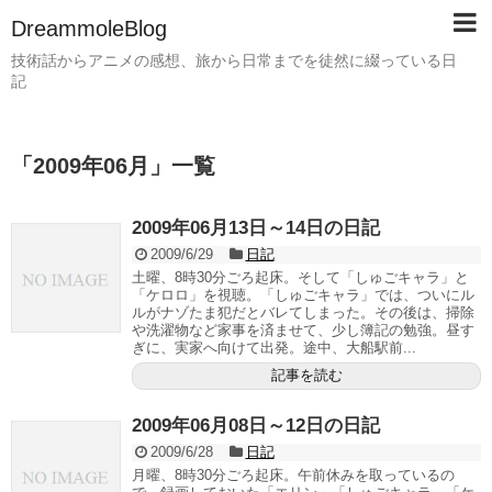
DreammoleBlog
技術話からアニメの感想、旅から日常までを徒然に綴っている日
記
「
2009年06月
」
一覧
2009年06月13日～14日の日記
2009/6/29
日記
土曜、8時30分ごろ起床。そして「しゅごキャラ」と
「ケロロ」を視聴。「しゅごキャラ」では、ついにル
ルがナゾたま犯だとバレてしまった。その後は、掃除
や洗濯物など家事を済ませて、少し簿記の勉強。昼す
ぎに、実家へ向けて出発。途中、大船駅前...
記事を読む
2009年06月08日～12日の日記
2009/6/28
日記
月曜、8時30分ごろ起床。午前休みを取っているの