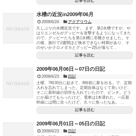
記事を読む
水槽の近況in2009年06月
2009/6/24
アクアリウム
久しぶりの水槽近況です。 まず、第2水槽ですが、や
はりエンゼルがグッピーを攻撃するようになってきた
ので、グッピーたちを第1水槽に非難させました。そ
の後、旅行で2週間ほど換水できない時期があり、そ
のせいかクロメダカとグッピー2匹が落ちて...
記事を読む
2009年06月06日～07日の日記
2009/6/23
日記
土曜、7時30分に起きて、8時前に家を出る。で、定期
入れを忘れてしまった。定期自体はなくて良いけど、
そこに新幹線の切符を入れていたので、ピンチ。どう
にか届けてもらったけど、電車は1本遅れた。一応新
幹線には間に合ったけど、久々に焦ったなあ。 ...
記事を読む
2009年06月01日～05日の日記
2009/6/23
日記