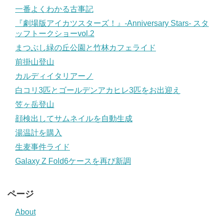
一番よくわかる古事記
『劇場版アイカツスターズ！』-Anniversary Stars- スタ
ッフトークショーvol.2
まつぶし緑の丘公園と竹林カフェライド
前掛山登山
カルディイタリアーノ
白コリ3匹とゴールデンアカヒレ3匹をお出迎え
笠ヶ岳登山
顔検出してサムネイルを自動生成
湯温計を購入
生麦事件ライド
Galaxy Z Fold6ケースを再び新調
ページ
About