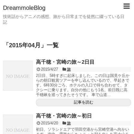
DreammoleBlog
技術話からアニメの感想、旅から日常までを徒然に綴っている日
記
「
2015年04月
」
一覧
高千穂・宮崎の旅～2日目
2015/4/27
旅
2日目、5時すぎに起床しました。この日は国見ケ丘か
らの朝日観賞ツアーを申し込んでいるので、早起きで
す。6時30分ごろ、ホテルの入口で待ち合わせて、タ
クシーに乗ります。自分の他にもう1名。前日既に高
千穂峡を巡ってきたそうです。 車で山道...
記事を読む
高千穂・宮崎の旅～初日
2015/4/20
旅
初日、ソラシドエアで羽田空港から宮崎空港へ向かい