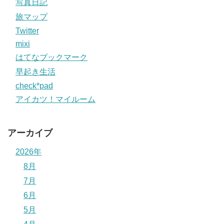
写真日記
旅マップ
Twitter
mixi
はてなブックマーク
早起き生活
check*pad
アイカツ！マイルーム
アーカイブ
2026年
8月
7月
6月
5月