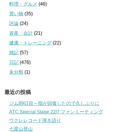
料理・グルメ
(46)
買い物
(35)
評論
(24)
資産・会計
(21)
健康・トレーニング
(22)
雑記
(57)
日記
(476)
未分類
(1)
最近の投稿
ジム89日目～指が回復したので久しぶりに
ATC Special Stage 22/7 ファンミーティング
ウクレレコード弾き語り
七星山登山