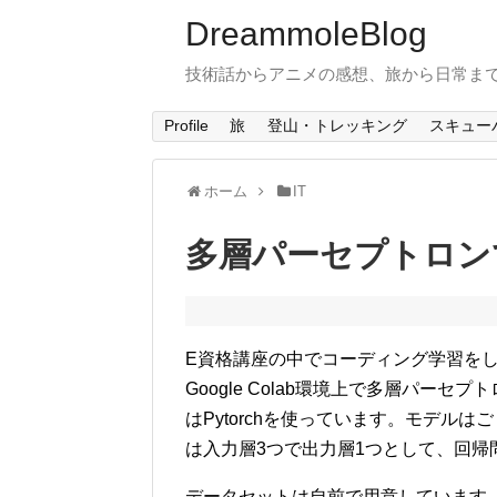
DreammoleBlog
技術話からアニメの感想、旅から日常ま
Profile
旅
登山・トレッキング
スキュー
ホーム
IT
多層パーセプトロン
E資格講座の中でコーディング学習を
Google Colab環境上で多層パ
はPytorchを使っています。モデル
は入力層3つで出力層1つとして、回帰
データセットは自前で用意しています