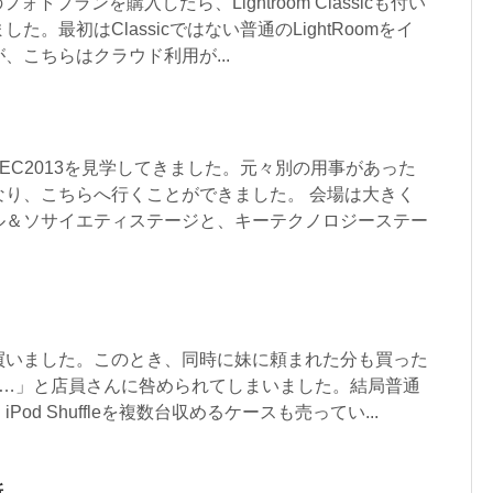
loudのフォトプランを購入したら、Lightroom Classicも付い
。最初はClassicではない普通のLightRoomをイ
、こちらはクラウド利用が...
EATEC2013を見学してきました。元々別の用事があった
なり、こちらへ行くことができました。 会場は大きく
ル＆ソサイエティステージと、キーテクノロジーステー
ffleを買いました。このとき、同時に妹に頼まれた分も買った
は…」と店員さんに咎められてしまいました。結局普通
od Shuffleを複数台収めるケースも売ってい...