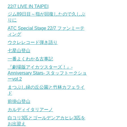
22/7 LIVE IN TAIPEI
ジム89日目～指が回復したので久しぶ
りに
ATC Special Stage 22/7 ファンミーテ
ィング
ウクレレコード弾き語り
七星山登山
一番よくわかる古事記
『劇場版アイカツスターズ！』-
Anniversary Stars- スタッフトークショ
ーvol.2
まつぶし緑の丘公園と竹林カフェライ
ド
前掛山登山
カルディイタリアーノ
白コリ3匹とゴールデンアカヒレ3匹を
お出迎え