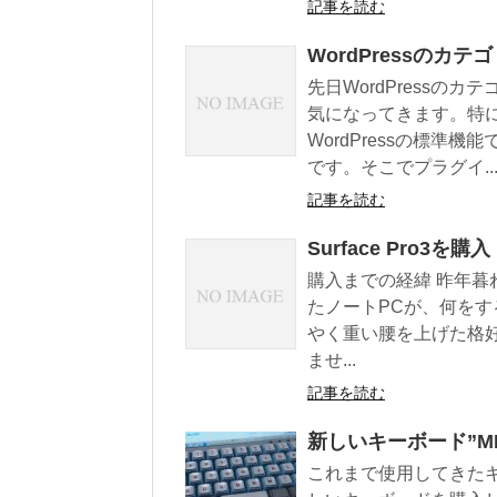
記事を読む
WordPressのカ
先日WordPress
気になってきます。特
WordPressの標
です。そこでプラグイ..
記事を読む
Surface Pro3を購入
購入までの経緯 昨年暮れ
たノートPCが、何を
やく重い腰を上げた格
ませ...
記事を読む
新しいキーボード”MIN
これまで使用してきたキ