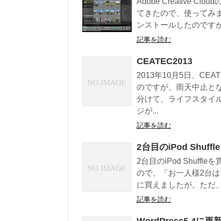
Adobe Creative C
てきたので、使ってみました
ンストールしたのですが
記事を読む
CEATEC2013
2013年10月5日、C
のですが、雨天中止と
分けて、ライフスタイ
ジが...
記事を読む
2台目のiPod Shuffle
2台目のiPod Shu
ので、「お一人様2台
に買えましたが。ただ、iP
記事を読む