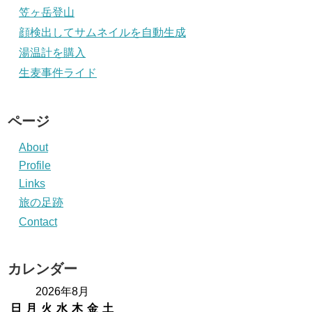
笠ヶ岳登山
顔検出してサムネイルを自動生成
湯温計を購入
生麦事件ライド
ページ
About
Profile
Links
旅の足跡
Contact
カレンダー
2026年8月
日
月
火
水
木
金
土