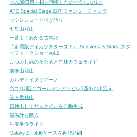
ジム89日目～指が回復したので久しぶりに
ATC Special Stage 22/7 ファンミーティング
ウクレレコード弾き語り
七星山登山
一番よくわかる古事記
『劇場版アイカツスターズ！』-Anniversary Stars- スタ
ッフトークショーvol.2
まつぶし緑の丘公園と竹林カフェライド
前掛山登山
カルディイタリアーノ
白コリ3匹とゴールデンアカヒレ3匹をお出迎え
笠ヶ岳登山
顔検出してサムネイルを自動生成
湯温計を購入
生麦事件ライド
Galaxy Z Fold6ケースを再び新調