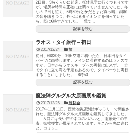
2日目、5時くらいに起床。托鉢見学に行くつもりです
が、場所や時間を正確には調べていませんでした。冬
なので日も短く、5時30分とかだとまだ真っ暗。銅鑼
の音を聴きつつ、外へ出るタイミングを伺っていた
ら、既に6時すぎでした。 慌て...
記事を読む
ラオス・タイ旅行～初日
2017/12/24
旅
初日、6時30分、羽田空港に着いたら、日本円をタイ
バーツに両替します。メインに滞在するのはラオスで
すが、日本からラオスキープへの両替は出来ず、一方
でタイに立ち寄る予定もあるので、タイバーツに両替
することにしました。 8時50...
記事を読む
魔法陣グルグル大原画展を鑑賞
2017/12/23
展覧会
2017年11月11日、西武池袋店別館ギャラリーで開催さ
れた、魔法陣グルグル大原画展を鑑賞してきました。
入口には長い声のネコのパネルと、衛藤先生の年
表、御挨拶文が展示されています。そこから先に進む
と、コミッ...