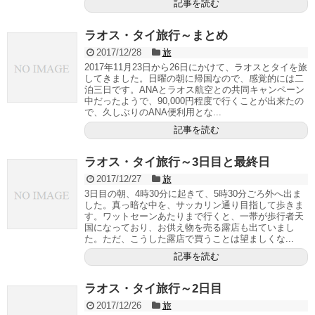
記事を読む
ラオス・タイ旅行～まとめ
2017/12/28
旅
2017年11月23日から26日にかけて、ラオスとタイを旅
してきました。日曜の朝に帰国なので、感覚的には二
泊三日です。ANAとラオス航空との共同キャンペーン
中だったようで、90,000円程度で行くことが出来たの
で、久しぶりのANA便利用とな...
記事を読む
ラオス・タイ旅行～3日目と最終日
2017/12/27
旅
3日目の朝、4時30分に起きて、5時30分ごろ外へ出ま
した。真っ暗な中を、サッカリン通り目指して歩きま
す。ワットセーンあたりまで行くと、一帯が歩行者天
国になっており、お供え物を売る露店も出ていまし
た。ただ、こうした露店で買うことは望ましくな...
記事を読む
ラオス・タイ旅行～2日目
2017/12/26
旅