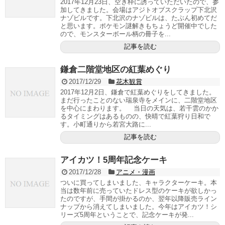
2017年12月23日、空き枠に誘っていただいたので、参
加してきました。会場はアジトオブスクラップ下北沢
ナゾビルです。下北沢のナゾビルは、たぶん初めてだ
と思います。ポケモン謎解きもちょうど開催中でした
ので、モンスターボール柄の冊子を...
記事を読む
鎌倉二階堂地区の紅葉めぐり
2017/12/29
花木観賞
2017年12月2日、鎌倉で紅葉めぐりをしてきました。
まだ行ったことのない瑞泉寺をメインに、二階堂地区
を中心にまわります。 当日の天気は、若干雲のかか
るタイミングはあるものの、快晴で紅葉狩り日和で
す。小町通りから若宮大路に...
記事を読む
アイカツ！5周年記念ケーキ
2017/12/28
アニメ・漫画
ついに買ってしまいました、キャラクターケーキ。本
当は数年前に売っていたドレス型のケーキが欲しかっ
たのですが、手間が掛かるのか、翌年以降販売ライン
ナップから消えてしまいました。今年はアイカツ！シ
リーズ5周年ということで、記念ケーキが発...