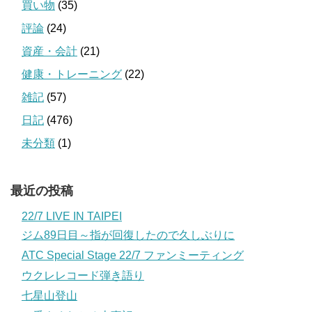
買い物
(35)
評論
(24)
資産・会計
(21)
健康・トレーニング
(22)
雑記
(57)
日記
(476)
未分類
(1)
最近の投稿
22/7 LIVE IN TAIPEI
ジム89日目～指が回復したので久しぶりに
ATC Special Stage 22/7 ファンミーティング
ウクレレコード弾き語り
七星山登山