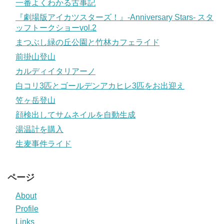
一番よくわかる古事記
『劇場版アイカツスターズ！』-Anniversary Stars- スタ
ッフトークショーvol.2
まつぶし緑の丘公園と竹林カフェライド
前掛山登山
カルディイタリアーノ
白コリ3匹とゴールデンアカヒレ3匹をお出迎え
笠ヶ岳登山
顔検出してサムネイルを自動生成
湯温計を購入
生麦事件ライド
ページ
About
Profile
Links