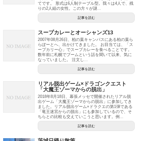
てです。 形式は6人制テーブル型。我々は4人で、残
りの2人組の女性。この方々が謎...
記事を読む
スープカレーとオーシャンズ13
2007年08月26日、柏の葉キャンパスにある柏の葉ら
らぽーとへ、出かけてきました。 お目当ては、「ス
ープカリー心」でスープカレーを食べることです。
数年前に札幌でブームという話を聞いて以来、気に
なっていました。 注文し...
記事を読む
リアル脱出ゲーム×ドラゴンクエスト
「大魔王ゾーマからの脱出」
2018年8月18日、幕張メッセで開催されたリアル脱
出ゲーム「大魔王ゾーマからの脱出」に参加してき
ました。リアル脱出ゲーム×ドラクエの第1弾である
「竜王迷宮からの脱出」にも参加しているので、そ
ちらとの比較も交えていこうと思います。例...
記事を読む
茨城日帰り散策