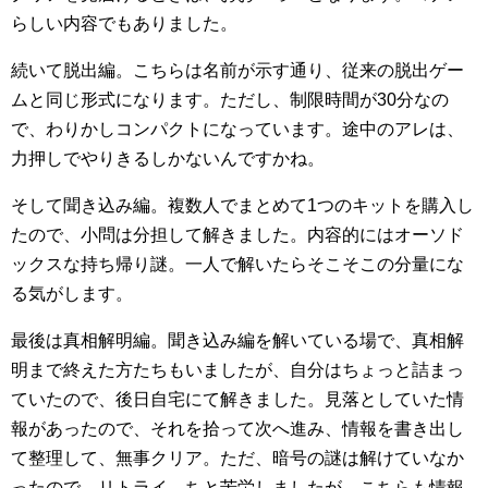
らしい内容でもありました。
続いて脱出編。こちらは名前が示す通り、従来の脱出ゲー
ムと同じ形式になります。ただし、制限時間が30分なの
で、わりかしコンパクトになっています。途中のアレは、
力押しでやりきるしかないんですかね。
そして聞き込み編。複数人でまとめて1つのキットを購入し
たので、小問は分担して解きました。内容的にはオーソド
ックスな持ち帰り謎。一人で解いたらそこそこの分量にな
る気がします。
最後は真相解明編。聞き込み編を解いている場で、真相解
明まで終えた方たちもいましたが、自分はちょっと詰まっ
ていたので、後日自宅にて解きました。見落としていた情
報があったので、それを拾って次へ進み、情報を書き出し
て整理して、無事クリア。ただ、暗号の謎は解けていなか
ったので、リトライ。ちと苦労しましたが、こちらも情報