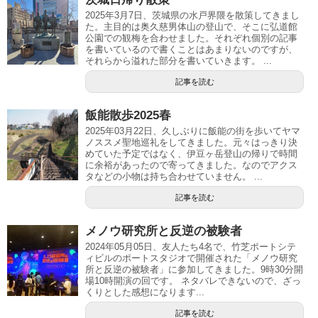
2025年3月7日、茨城県の水戸界隈を散策してきまし
た。主目的は奥久慈男体山の登山で、そこに弘道館
公園での観梅を合わせました。それぞれ個別の記事
を書いているので書くことはあまりないのですが、
それらから溢れた部分を書いていきます。 ...
記事を読む
飯能散歩2025春
2025年03月22日、久しぶりに飯能の街を歩いてヤマ
ノススメ聖地巡礼をしてきました。元々はっきり決
めていた予定ではなく、伊豆ヶ岳登山の帰りで時間
に余裕があったので寄ってきました。なのでアクス
タなどの小物は持ち合わせていません。 ...
記事を読む
メノウ研究所と反逆の被験者
2024年05月05日、友人たち4名で、竹芝ポートシテ
ィビルのポートスタジオで開催された「メノウ研究
所と反逆の被験者」に参加してきました。9時30分開
場10時開演の回です。 ネタバレできないので、ざっ
くりとした感想になります...
記事を読む