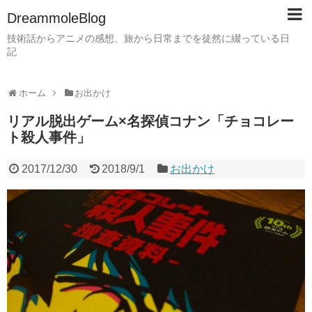
DreammoleBlog
技術話からアニメの感想、旅から日常までを徒然に綴っている日
記
ホーム
お出かけ
リアル脱出ゲーム×名探偵コナン「チョコレー
ト殺人事件」
2017/12/30
2018/9/1
お出かけ