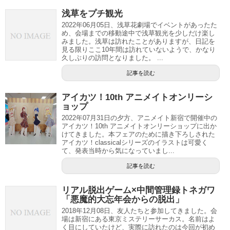
浅草をプチ観光
2022年06月05日、浅草花劇場でイベントがあったた
め、会場までの移動途中で浅草観光を少しだけ楽し
みました。浅草は訪れたことがありますが、日記を
見る限りここ10年間は訪れていないようで、かなり
久しぶりの訪問となりました。 ...
記事を読む
アイカツ！10th アニメイトオンリーシ
ョップ
2022年07月31日の夕方、アニメイト新宿で開催中の
アイカツ！10th アニメイトオンリーショップに出か
けてきました。本フェアのために描き下ろしされた
アイカツ！classicalシリーズのイラストは可愛く
て、発表当時から気になっていまし...
記事を読む
リアル脱出ゲーム×中間管理録トネガワ
「悪魔的大忘年会からの脱出」
2018年12月08日、友人たちと参加してきました。会
場は新宿にある東京ミステリーサーカス。名前はよ
く目にしていたけど、実際に訪れたのは今回が初め