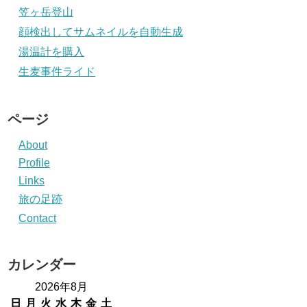
笠ヶ岳登山
顔検出してサムネイルを自動生成
湯温計を購入
生麦事件ライド
ページ
About
Profile
Links
旅の足跡
Contact
カレンダー
2026年8月
日
月
火
水
木
金
土