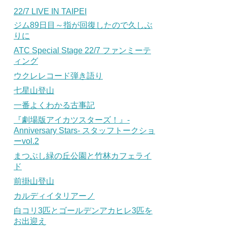
22/7 LIVE IN TAIPEI
ジム89日目～指が回復したので久しぶ
りに
ATC Special Stage 22/7 ファンミーテ
ィング
ウクレレコード弾き語り
七星山登山
一番よくわかる古事記
『劇場版アイカツスターズ！』-
Anniversary Stars- スタッフトークショ
ーvol.2
まつぶし緑の丘公園と竹林カフェライ
ド
前掛山登山
カルディイタリアーノ
白コリ3匹とゴールデンアカヒレ3匹を
お出迎え