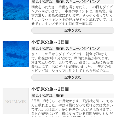
2017/10/22
旅
,
スキューバダイビング
朝食をいただき、準備を済ませたら、この日もダイビ
ングへ向かいます。 1本目のポイントは、西島北。名
前の通り、西島の北にあります。さっそく潜っていく
と、ホウセキキントキの群れがずっと流れていて、圧
巻です。キンメモドキも目の前一面に広...
記事を読む
小笠原の旅～3日目
2017/10/22
旅
,
スキューバダイビング
さて、この日からダイビングです。朝食は7時から
で、出発は8時30分なので、準備に余裕が持てます。
港まで近いので、良いですね。昼食は、近所にある佐
藤商店にて、おにぎりを2個買いました。小笠原のダ
イビングは、ショップに注文してもらう形式では...
記事を読む
小笠原の旅～2日目
2017/10/21
旅
2日目、5時くらいに目覚めます。飛行機と違い、ちゃ
んと眠れました。やはり横になって眠れるのは大きい
ですね。とは言え、多少身体のしんどさはあります。
自分が寝室にいて、横になっている時間が長いせいだ