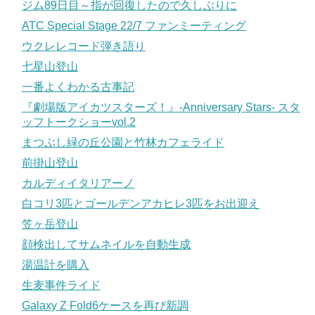
ジム89日目～指が回復したので久しぶりに
ATC Special Stage 22/7 ファンミーティング
ウクレレコード弾き語り
七星山登山
一番よくわかる古事記
『劇場版アイカツスターズ！』-Anniversary Stars- スタ
ッフトークショーvol.2
まつぶし緑の丘公園と竹林カフェライド
前掛山登山
カルディイタリアーノ
白コリ3匹とゴールデンアカヒレ3匹をお出迎え
笠ヶ岳登山
顔検出してサムネイルを自動生成
湯温計を購入
生麦事件ライド
Galaxy Z Fold6ケースを再び新調