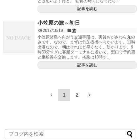
とは思いますけど。 朝食の時間になったら...
記事を読む
小笠原の旅～初日
2017/10/19
旅
小笠原諸島へ向かう交通手段は、実質おがさわら丸の
みです。なので、まずは竹芝桟橋へ向かいます。11時
出港なので、朝はそれほど早くなく、助かります。9
時30分すぎに客船ターミナルに着いて、窓口で予約票
と乗船券を交換します。搭乗は10時す...
記事を読む
1
2