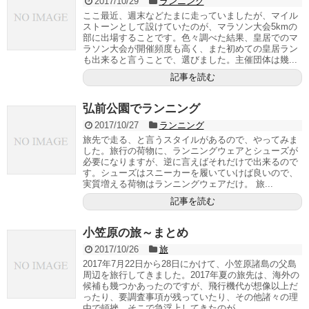
2017/10/29
ランニング
ここ最近、週末などたまに走っていましたが、マイル
ストーンとして設けていたのが、マラソン大会5kmの
部に出場することです。色々調べた結果、皇居でのマ
ラソン大会が開催頻度も高く、また初めての皇居ラン
も出来ると言うことで、選びました。主催団体は幾...
記事を読む
弘前公園でランニング
2017/10/27
ランニング
旅先で走る、と言うスタイルがあるので、やってみま
した。旅行の荷物に、ランニングウェアとシューズが
必要になりますが、逆に言えばそれだけで出来るので
す。シューズはスニーカーを履いていけば良いので、
実質増える荷物はランニングウェアだけ。 旅...
記事を読む
小笠原の旅～まとめ
2017/10/26
旅
2017年7月22日から28日にかけて、小笠原諸島の父島
周辺を旅行してきました。2017年夏の旅先は、海外の
候補も幾つかあったのですが、飛行機代が想像以上だ
ったり、要調査事項が残っていたり、その他諸々の理
由で頓挫。そこで急浮上してきたのが、...