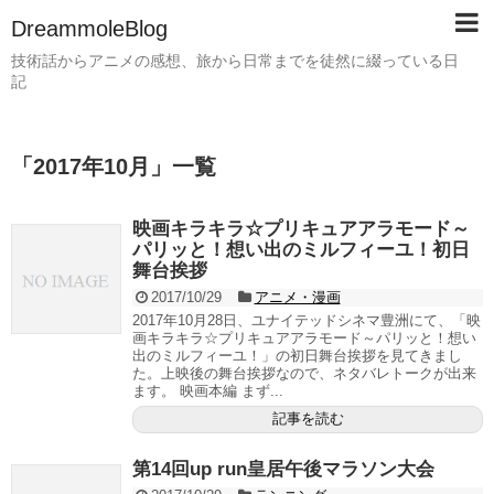
DreammoleBlog
技術話からアニメの感想、旅から日常までを徒然に綴っている日
記
「
2017年10月
」
一覧
映画キラキラ☆プリキュアアラモード～
パリッと！想い出のミルフィーユ！初日
舞台挨拶
2017/10/29
アニメ・漫画
2017年10月28日、ユナイテッドシネマ豊洲にて、「映
画キラキラ☆プリキュアアラモード～パリッと！想い
出のミルフィーユ！」の初日舞台挨拶を見てきまし
た。上映後の舞台挨拶なので、ネタバレトークが出来
ます。 映画本編 まず...
記事を読む
第14回up run皇居午後マラソン大会