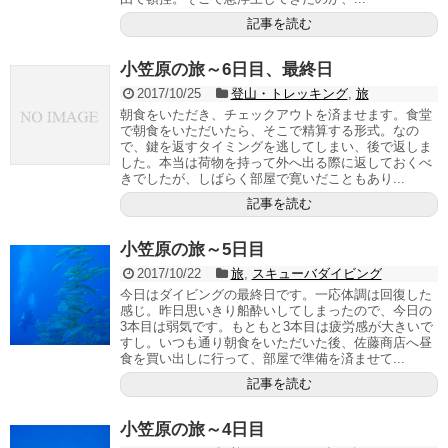
記事を読む
小笠原の旅～6日目、最終日
2017/10/25
登山・トレッキング
,
旅
朝食をいただき、チェックアウトを済ませます。食堂
で朝食をいただいたら、そこで精算する形式。なの
で、鍵を返すタイミングを逃してしまい、後で返しま
した。本当は荷物を持って外へ出る際に返しておくべ
きでしたが、しばらく部屋で寛いだこともあり...
記事を読む
小笠原の旅～5日目
2017/10/22
旅
,
スキューバダイビング
今日はダイビングの最終日です。一応体調は回復した
感じ。昨日思いきり船酔いしてしまったので、今日の
3本目は弱気です。もともと3本目は疲労感が大きいで
すし。いつも通り朝食をいただいた後、佐藤商店へ昼
食を買い出しに行って、部屋で準備を済ませて...
記事を読む
小笠原の旅～4日目