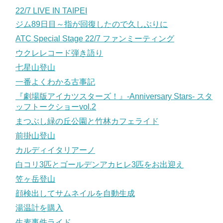
22/7 LIVE IN TAIPEI
ジム89日目～指が回復したので久しぶりに
ATC Special Stage 22/7 ファンミーティング
ウクレレコード弾き語り
七星山登山
一番よくわかる古事記
『劇場版アイカツスターズ！』-Anniversary Stars- スタ
ッフトークショーvol.2
まつぶし緑の丘公園と竹林カフェライド
前掛山登山
カルディイタリアーノ
白コリ3匹とゴールデンアカヒレ3匹をお出迎え
笠ヶ岳登山
顔検出してサムネイルを自動生成
湯温計を購入
生麦事件ライド