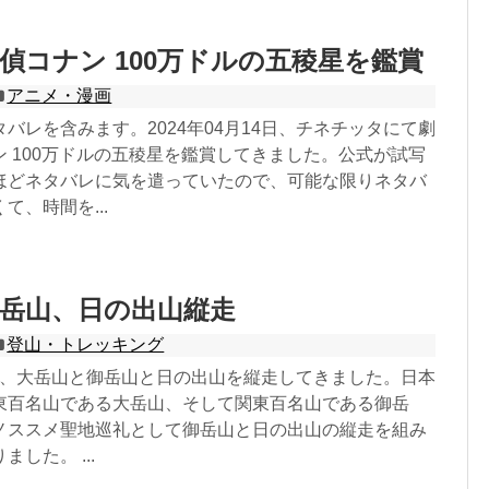
偵コナン 100万ドルの五稜星を鑑賞
アニメ・漫画
バレを含みます。2024年04月14日、チネチッタにて劇
 100万ドルの五稜星を鑑賞してきました。公式が試写
ほどネタバレに気を遣っていたので、可能な限りネタバ
て、時間を...
岳山、日の出山縦走
登山・トレッキング
13日、大岳山と御岳山と日の出山を縦走してきました。日本
東百名山である大岳山、そして関東百名山である御岳
ノススメ聖地巡礼として御岳山と日の出山の縦走を組み
した。 ...