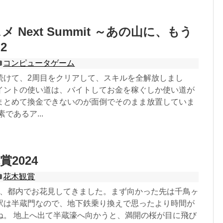
 Next Summit ～あの山に、もう
2
コンピュータゲーム
続けて、2周目をクリアして、スキルを全解放しまし
イントの使い道は、バイトしてお金を稼ぐしか使い道が
まとめて換金できないのが面倒でそのまま放置していま
であるア...
2024
花木観賞
07日、都内でお花見してきました。まず向かった先は千鳥ヶ
駅は半蔵門なので、地下鉄乗り換えで思ったより時間が
ね。 地上へ出て半蔵濠へ向かうと、満開の桜が目に飛び