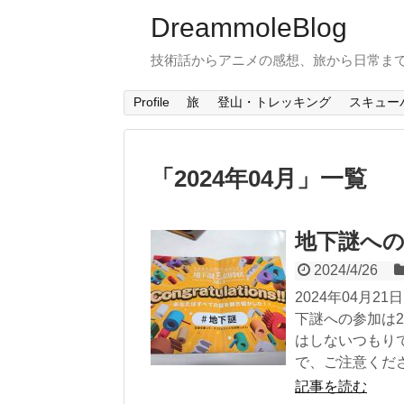
DreammoleBlog
技術話からアニメの感想、旅から日常ま
Profile
旅
登山・トレッキング
スキュー
「
2024年04月
」
一覧
地下謎への
2024/4/26
2024年04月
下謎への参加は2
はしないつもり
で、ご注意ください
記事を読む