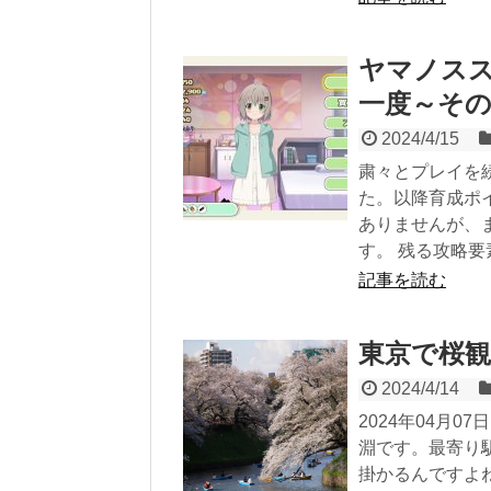
ヤマノススメ
一度～その
2024/4/15
粛々とプレイを
た。以降育成ポ
ありませんが、
す。 残る攻略要素
記事を読む
東京で桜観賞
2024/4/14
2024年04月
淵です。最寄り
掛かるんですよ