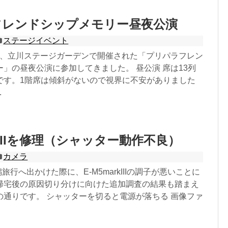
フレンドシップメモリー昼夜公演
ステージイベント
20日、立川ステージガーデンで開催された「プリパラフレン
」の昼夜公演に参加してきました。 昼公演 席は13列
です。1階席は傾斜がないので視界に不安がありました
.
rkIIIを修理（シャッター動作不良）
カメラ
潟旅行へ出かけた際に、E-M5markIIIの調子が悪いことに
帰宅後の原因切り分けに向けた追加調査の結果も踏まえ
の通りです。 シャッターを切ると電源が落ちる 画像ファ