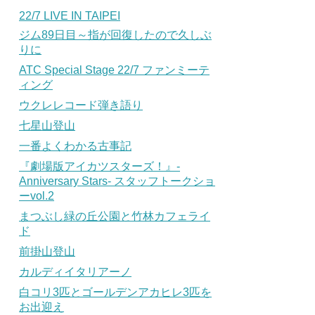
22/7 LIVE IN TAIPEI
ジム89日目～指が回復したので久しぶ
りに
ATC Special Stage 22/7 ファンミーテ
ィング
ウクレレコード弾き語り
七星山登山
一番よくわかる古事記
『劇場版アイカツスターズ！』-
Anniversary Stars- スタッフトークショ
ーvol.2
まつぶし緑の丘公園と竹林カフェライ
ド
前掛山登山
カルディイタリアーノ
白コリ3匹とゴールデンアカヒレ3匹を
お出迎え