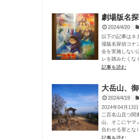
劇場版名探
2024/4/20
以下の記事はネタ
場版名探偵コナン
会を実施しない
レを踏みたくなく
記事を読む
大岳山、御
2024/4/19
2024年04月
二百名山且つ関
山、そこにヤマ
合わせる形となりま
記事を読む