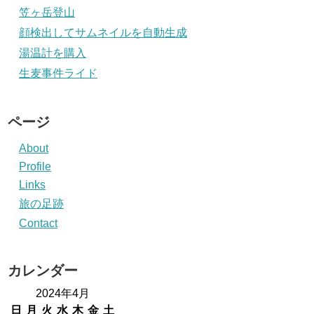
笠ヶ岳登山
顔検出してサムネイルを自動生成
湯温計を購入
生麦事件ライド
ページ
About
Profile
Links
旅の足跡
Contact
カレンダー
2024年4月
日
月
火
水
木
金
土