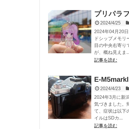
プリパラ
2024/4/25
2024年04月
ドシップメモリー
目の中央右寄り
が、概ね見えま..
記事を読む
E-M5ma
2024/4/23
2024年3月に新
気づきました。
て、症状は以下
イルはSDカ...
記事を読む