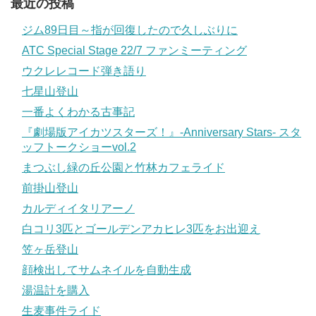
最近の投稿
ジム89日目～指が回復したので久しぶりに
ATC Special Stage 22/7 ファンミーティング
ウクレレコード弾き語り
七星山登山
一番よくわかる古事記
『劇場版アイカツスターズ！』-Anniversary Stars- スタ
ッフトークショーvol.2
まつぶし緑の丘公園と竹林カフェライド
前掛山登山
カルディイタリアーノ
白コリ3匹とゴールデンアカヒレ3匹をお出迎え
笠ヶ岳登山
顔検出してサムネイルを自動生成
湯温計を購入
生麦事件ライド