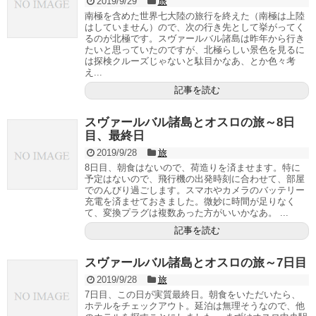
2019/9/29
旅
南極を含めた世界七大陸の旅行を終えた（南極は上陸
はしていません）ので、次の行き先として挙がってく
るのが北極です。スヴァールバル諸島は昨年から行き
たいと思っていたのですが、北極らしい景色を見るに
は探検クルーズじゃないと駄目かなあ、とか色々考
え...
記事を読む
スヴァールバル諸島とオスロの旅～8日
目、最終日
2019/9/28
旅
8日目、朝食はないので、荷造りを済ませます。特に
予定はないので、飛行機の出発時刻に合わせて、部屋
でのんびり過ごします。スマホやカメラのバッテリー
充電を済ませておきました。微妙に時間が足りなく
て、変換プラグは複数あった方がいいかなあ。 ...
記事を読む
スヴァールバル諸島とオスロの旅～7日目
2019/9/28
旅
7日目、この日が実質最終日。朝食をいただいたら、
ホテルをチェックアウト。延泊は無理そうなので、他