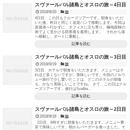
スヴァールバル諸島とオスロの旅～4日目
2019/9/20
旅
4日目、この日もクルーズツアーです。朝食をいただ
いた後、昨日と同じく送迎バンで移動します。今回は
直接港へ行かずに、オフィスに立ち寄り。極地探検の
画でよく見かける防寒着を着用します。 それから港
へ移動し、ボートに乗船し...
記事を読む
スヴァールバル諸島とオスロの旅～3日目
2019/9/19
旅
3日目、ホテルで朝食をいただきます。メニューはそ
れほど多くないですが、美味しいです。今回のノルウ
ェー旅行で少し驚いたことは、どこのホテルの朝食
も、かなり美味しいことですね。 さて、この日はクル
ーズツアーです。催行はSvalba...
記事を読む
スヴァールバル諸島とオスロの旅～2日目
2019/9/18
旅
2日目、6時すぎに朝食をいただきます。メニュー豊
富で美味しいです。朝からバーガーを食べました。そ