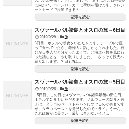
のホテルを探すことにしました。 まずはオスロ中央駅
に向かい、コインロッカーに荷物を預けます。クレジ
ットカードで決済できるの...
記事を読む
スヴァールバル諸島とオスロの旅～6日目
2019/9/28
旅
6日目、ホテルで朝食をいただきます。テーブルで座
って食べていたら、老婦人に話しかけられました。自
分が日本人だと分かったようで、北海道へ桜を見に行
った話などを、やり取りしました。 さっそく観光へ
繰り出します。翌日も丸1...
記事を読む
スヴァールバル諸島とオスロの旅～5日目
2019/9/26
旅
5日目、この日はスヴァールバル諸島最後の滞在日。
ホテルで朝食をいただきます。ノルウェーの朝食と言
えば、タラコのペーストをパンにつけるのが有名です
が、タラコペーストを発見したのでトライ。うーん、
これは確かに美味い！最初は合わないイメ...
記事を読む