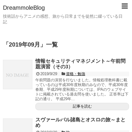
DreammoleBlog
技術話からアニメの感想、旅から日常までを徒然に綴っている日
記
「
2019年09月
」
一覧
情報セキュリティマネジメント～午前問
題演習（その3）
2019/9/29
資格・勉強
午前問題の演習を行ないました。情報処理教科書に載
っているのは平成30年度秋期のみなので、平成30年度
春期、平成29年度秋期については、IPAのウェブサイ
トに掲載されている過去問を使いました。 正答率は下
記の通り。 平成29年...
記事を読む
スヴァールバル諸島とオスロの旅～まと
め