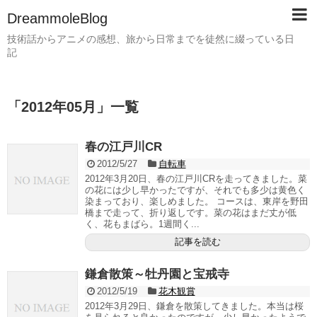
DreammoleBlog
技術話からアニメの感想、旅から日常までを徒然に綴っている日
記
「
2012年05月
」
一覧
春の江戸川CR
2012/5/27
自転車
2012年3月20日、春の江戸川CRを走ってきました。菜
の花には少し早かったですが、それでも多少は黄色く
染まっており、楽しめました。 コースは、東岸を野田
橋まで走って、折り返しです。菜の花はまだ丈が低
く、花もまばら。1週間く...
記事を読む
鎌倉散策～牡丹園と宝戒寺
2012/5/19
花木観賞
2012年3月29日、鎌倉を散策してきました。本当は桜