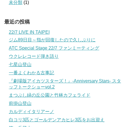
未分類
(1)
最近の投稿
22/7 LIVE IN TAIPEI
ジム89日目～指が回復したので久しぶりに
ATC Special Stage 22/7 ファンミーティング
ウクレレコード弾き語り
七星山登山
一番よくわかる古事記
『劇場版アイカツスターズ！』-Anniversary Stars- スタ
ッフトークショーvol.2
まつぶし緑の丘公園と竹林カフェライド
前掛山登山
カルディイタリアーノ
白コリ3匹とゴールデンアカヒレ3匹をお出迎え