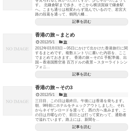
を見られると良かったのですが、少し早かったようで
す。 北鎌倉駅まで歩き、そこから横須賀線で鎌倉駅
へ。こまち通りは相変わらず混んでいるので、若宮大
路の段葛を通って、鶴岡八幡...
記事を読む
香港の旅～まとめ
2012/5/1
旅
2012年03月03日～05日にかけて出かけた香港旅行に関
するまとめです。複数エントリに書いた内容を、ここ
でまとめておきます。 香港の旅～その1 手配準備、出
国～香港国際空港 百万ドルの夜景～スターライトシン
フォニ...
記事を読む
香港の旅～その3
2012/5/1
旅
三日目、この日は最終日。午後には香港を発ちます。
朝、9時前にホテルをチェックアウトしました。それ
からネイザンロードを渡って、西の方へ進みます。こ
の日は月曜なので、前日とは打って変わって、通勤者
で溢れています。路上には、新聞を...
記事を読む