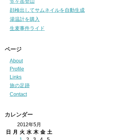
笠ヶ岳登山
顔検出してサムネイルを自動生成
湯温計を購入
生麦事件ライド
ページ
About
Profile
Links
旅の足跡
Contact
カレンダー
2012年5月
日
月
火
水
木
金
土
1
2
3
4
5