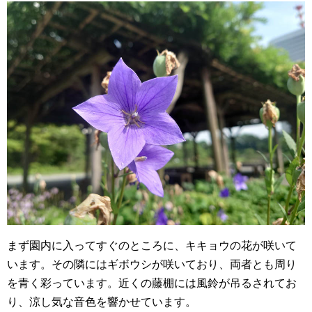
まず園内に入ってすぐのところに、キキョウの花が咲いて
います。その隣にはギボウシが咲いており、両者とも周り
を青く彩っています。近くの藤棚には風鈴が吊るされてお
り、涼し気な音色を響かせています。