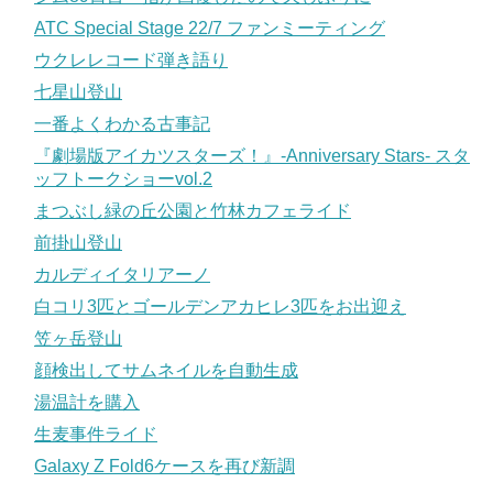
ATC Special Stage 22/7 ファンミーティング
ウクレレコード弾き語り
七星山登山
一番よくわかる古事記
『劇場版アイカツスターズ！』-Anniversary Stars- スタ
ッフトークショーvol.2
まつぶし緑の丘公園と竹林カフェライド
前掛山登山
カルディイタリアーノ
白コリ3匹とゴールデンアカヒレ3匹をお出迎え
笠ヶ岳登山
顔検出してサムネイルを自動生成
湯温計を購入
生麦事件ライド
Galaxy Z Fold6ケースを再び新調