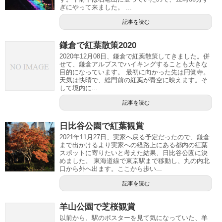
ぎにやって来ました。 ...
記事を読む
鎌倉で紅葉散策2020
2020年12月08日、鎌倉で紅葉散策してきました。併
せて、鎌倉アルプスでハイキングすることも大きな
目的になっています。 最初に向かった先は円覚寺。
天気は快晴で、総門前の紅葉が青空に映えます。そ
して境内に...
記事を読む
日比谷公園で紅葉観賞
2021年11月27日、実家へ戻る予定だったので、鎌倉
まで出かけるより実家への経路上にある都内の紅葉
スポットに寄りたいと考えた結果、日比谷公園に決
めました。 東海道線で東京駅まで移動し、丸の内北
口から外へ出ます。ここから歩い...
記事を読む
羊山公園で芝桜観賞
以前から、駅のポスターを見て気になっていた、羊