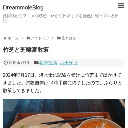
DreammoleBlog
技術話からアニメの感想、旅から日常までを徒然に綴っている日
記
ホーム
アウトドア
花木観賞
竹芝と芝離宮散策
2024/7/19
花木観賞
,
お出かけ
2024年7月17日、潜水士の試験を受けに竹芝まで出かけて
きました。試験自体は14時手前に終了したので、ぶらりと
散策してきました。