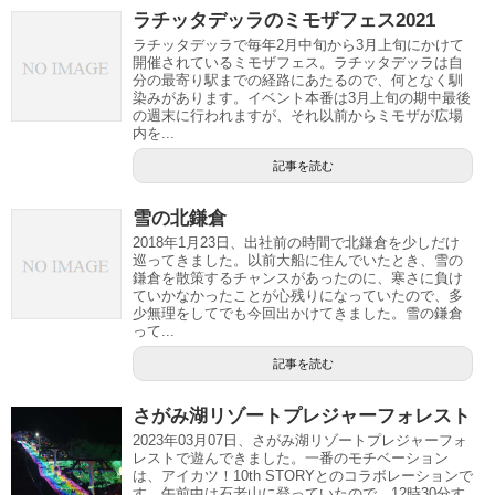
ラチッタデッラのミモザフェス2021
ラチッタデッラで毎年2月中旬から3月上旬にかけて
開催されているミモザフェス。ラチッタデッラは自
分の最寄り駅までの経路にあたるので、何となく馴
染みがあります。イベント本番は3月上旬の期中最後
の週末に行われますが、それ以前からミモザが広場
内を...
記事を読む
雪の北鎌倉
2018年1月23日、出社前の時間で北鎌倉を少しだけ
巡ってきました。以前大船に住んでいたとき、雪の
鎌倉を散策するチャンスがあったのに、寒さに負け
ていかなかったことが心残りになっていたので、多
少無理をしてでも今回出かけてきました。雪の鎌倉
って...
記事を読む
さがみ湖リゾートプレジャーフォレスト
2023年03月07日、さがみ湖リゾートプレジャーフォ
レストで遊んできました。一番のモチベーション
は、アイカツ！10th STORYとのコラボレーションで
す。午前中は石老山に登っていたので、12時30分す