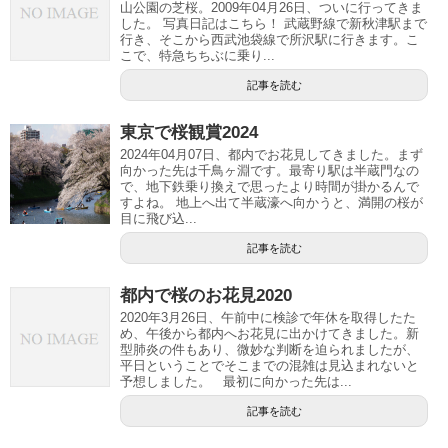
山公園の芝桜。2009年04月26日、ついに行ってきま
した。 写真日記はこちら！ 武蔵野線で新秋津駅まで
行き、そこから西武池袋線で所沢駅に行きます。こ
こで、特急ちちぶに乗り...
記事を読む
東京で桜観賞2024
2024年04月07日、都内でお花見してきました。まず
向かった先は千鳥ヶ淵です。最寄り駅は半蔵門なの
で、地下鉄乗り換えで思ったより時間が掛かるんで
すよね。 地上へ出て半蔵濠へ向かうと、満開の桜が
目に飛び込...
記事を読む
都内で桜のお花見2020
2020年3月26日、午前中に検診で年休を取得したた
め、午後から都内へお花見に出かけてきました。新
型肺炎の件もあり、微妙な判断を迫られましたが、
平日ということでそこまでの混雑は見込まれないと
予想しました。 最初に向かった先は...
記事を読む