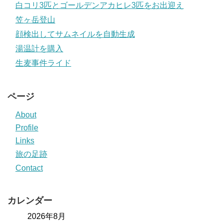
白コリ3匹とゴールデンアカヒレ3匹をお出迎え
笠ヶ岳登山
顔検出してサムネイルを自動生成
湯温計を購入
生麦事件ライド
ページ
About
Profile
Links
旅の足跡
Contact
カレンダー
2026年8月