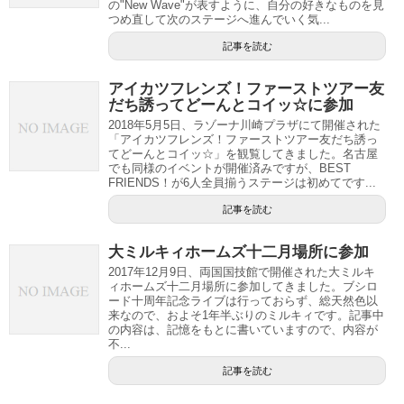
の"New Wave"が表すように、自分の好きなものを見
つめ直して次のステージへ進んでいく気...
記事を読む
アイカツフレンズ！ファーストツアー友
だち誘ってどーんとコイッ☆に参加
2018年5月5日、ラゾーナ川崎プラザにて開催された
「アイカツフレンズ！ファーストツアー友だち誘っ
てどーんとコイッ☆」を観覧してきました。名古屋
でも同様のイベントが開催済みですが、BEST
FRIENDS！が6人全員揃うステージは初めてです...
記事を読む
大ミルキィホームズ十二月場所に参加
2017年12月9日、両国国技館で開催された大ミルキ
ィホームズ十二月場所に参加してきました。ブシロ
ード十周年記念ライブは行っておらず、総天然色以
来なので、およそ1年半ぶりのミルキィです。記事中
の内容は、記憶をもとに書いていますので、内容が
不...
記事を読む