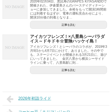
2020年02月04日、恵比寿のGRAPES KITASANDOで
開催された、伊倉愛美さんのバースデイディナーシ
ョーに参加してきました。余裕をもって開演1時間前
には到着するはずが、電車の運転見合わせにより、
開演10分後の到着となりま...
記事を読む
アイカツフレンズ！×八景島シーパラダ
イス～ドキドキ☆冒険ハッケイ島！
アイカツフレンズ！とシーパラのコラボが、2019年3
月9日から4月7日にかけて、ありました。その中で
も、ステージイベントが開催される3月21日に、遊び
にいってきました。 金沢八景から横浜シーサイド
ラインに乗って、八景島駅に到...
記事を読む
2026年初詣ライド
コーヒー豆「キリマンジャロ」