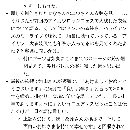
えず。しもうた。
新しく制作されたせなさんのユウちゃん衣装を見て、ふ
うりさんが前回のアイカツロックフェスで大破した衣装
について語る。そして他のメンバの衣装も、ハワイアン
ズのミニライブで壊れて、順番に壊れていっている。ア
イカツ！大衣装展でも年季が入ってるのを見てくれたよ
ね？と客席に問いかけ。
特にブーツは如実にこれまでのステージの跡が垣
間見えて、美月パレスの擦り減った床を思い出し
た。
最後の挨拶で陶山さんが緊張で、「あけましておめでと
うございます」に続けて「良いお年を」と言って2026
年を締めに掛かり、会場の笑いを誘っていた。「良い1
年でありますように」というニュアンスだったことは伝
わるけど、日本語は難しい。
上記を受けて、続く桑原さんの挨拶で「そして、
面白いお姉さまを持てて幸せです」と回収されて