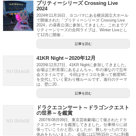
プリティーシリーズ Crossing Live
2024
2024年11月16日、ヨコパマにある横浜国立大ホール
で開催された「プリティーシリーズ Crossing Live
2024」の昼夜公演に参加してきました。これまでプ
リティーシリーズの合同ライブは、Winter Liveとし
て12月に開催...
記事を読む
41KR Night～2020年12月
2020年12月27日、41KR Nightに参加してきました。
会場は三軒茶屋にあるよんちゃ。年の瀬なので忘年
会スタイルです。 今回はサイコロを振って都度MC
を交代していく変わり種ルールです。進行のテーマ
は、壁に20...
記事を読む
ドラクエコンサート～ドラゴンクエスト
の世界～を鑑賞
2007年08月09日、東京芸術劇場にて催されたドラ
クエコンサートを鑑賞してきました。仕事帰りに頑
張っていこうかと思いましたが、難しかったのでお
休みをもらいました。 会場には17時15分ごろに到着