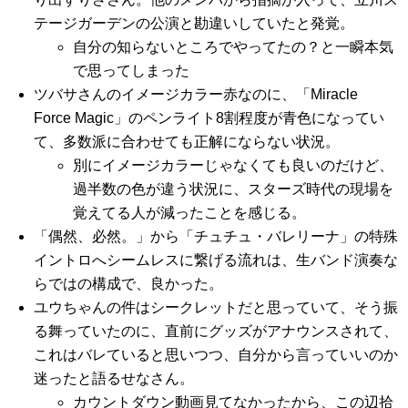
テージガーデンの公演と勘違いしていたと発覚。
自分の知らないところでやってたの？と一瞬本気
で思ってしまった
ツバサさんのイメージカラー赤なのに、「Miracle
Force Magic」のペンライト8割程度が青色になってい
て、多数派に合わせても正解にならない状況。
別にイメージカラーじゃなくても良いのだけど、
過半数の色が違う状況に、スターズ時代の現場を
覚えてる人が減ったことを感じる。
「偶然、必然。」から「チュチュ・バレリーナ」の特殊
イントロへシームレスに繋げる流れは、生バンド演奏な
らではの構成で、良かった。
ユウちゃんの件はシークレットだと思っていて、そう振
る舞っていたのに、直前にグッズがアナウンスされて、
これはバレていると思いつつ、自分から言っていいのか
迷ったと語るせなさん。
カウントダウン動画見てなかったから、この辺拾