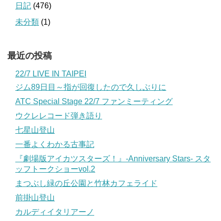
日記
(476)
未分類
(1)
最近の投稿
22/7 LIVE IN TAIPEI
ジム89日目～指が回復したので久しぶりに
ATC Special Stage 22/7 ファンミーティング
ウクレレコード弾き語り
七星山登山
一番よくわかる古事記
『劇場版アイカツスターズ！』-Anniversary Stars- スタ
ッフトークショーvol.2
まつぶし緑の丘公園と竹林カフェライド
前掛山登山
カルディイタリアーノ