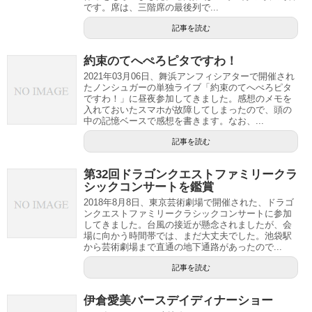
です。席は、三階席の最後列で...
記事を読む
約束のてへぺろピタですわ！
2021年03月06日、舞浜アンフィシアターで開催され
たノンシュガーの単独ライブ「約束のてへぺろピタ
ですわ！」に昼夜参加してきました。感想のメモを
入れておいたスマホが故障してしまったので、頭の
中の記憶ベースで感想を書きます。なお、...
記事を読む
第32回ドラゴンクエストファミリークラ
シックコンサートを鑑賞
2018年8月8日、東京芸術劇場で開催された、ドラゴ
ンクエストファミリークラシックコンサートに参加
してきました。台風の接近が懸念されましたが、会
場に向かう時間帯では、まだ大丈夫でした。池袋駅
から芸術劇場まで直通の地下通路があったので...
記事を読む
伊倉愛美バースデイディナーショー