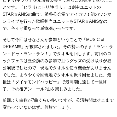
ヒトリ/キラリ」を元渋谷公会堂であるこの会場で歌ったこ
とです。「ヒラリ/ヒトリ/キラリ」は劇中ユニットの
STAR☆ANISの曲で、渋谷公会堂でアイカツ！初のワンマ
ンライブを行った歌唱担当ユニットもSTAR☆ANISなの
で、色々と重なって感慨深かったです。
そして今回はせなさんが参加ということで「MUSIC of
DREAM!!!」が披露されました。その勢いのまま「ラン・ラ
ン・ドゥ・ラン・ラン！」でタオルを回します。前回のロ
ックフェスは昼公演のみ参加で且つグッズの受け取りが昼
公演後でしたので、現地でタオルを使う機会がありません
でした。ようやく今回現地でタオルを振り回せました。最
後は「ダイヤモンドハッピー」で最高潮に達して一旦終
了。その後アンコール2曲を楽しみました。
前回より曲数が7曲くらい多いですが、公演時間はそこまで
変わっていないはず。何故でしょう。