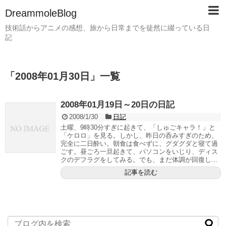
DreammoleBlog
技術話からアニメの感想、旅から日常までを徒然に綴っている日
記
「
2008年01月30日
」
一覧
2008年01月19日～20日の日記
2008/1/30
日記
土曜、9時30分すぎに起きて、「しゅごキャラ！」と
「ケロロ」を見る。しかし、昨日の呑みすぎのため、
完全に二日酔い。朝食は食べずに、グダグダと寝て過
ごす。昼ごろ一旦起きて、パソコンをいじり、ディス
クのデフラグをしてみる。でも、まだ体調が回復し...
記事を読む