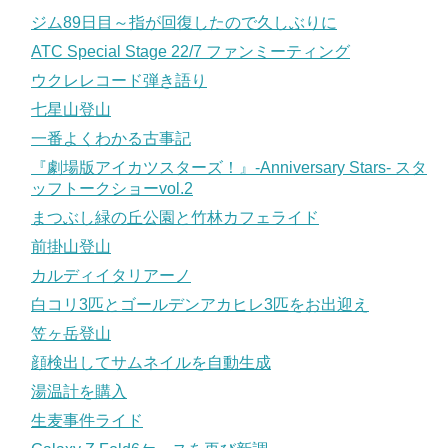
ジム89日目～指が回復したので久しぶりに
ATC Special Stage 22/7 ファンミーティング
ウクレレコード弾き語り
七星山登山
一番よくわかる古事記
『劇場版アイカツスターズ！』-Anniversary Stars- スタ
ッフトークショーvol.2
まつぶし緑の丘公園と竹林カフェライド
前掛山登山
カルディイタリアーノ
白コリ3匹とゴールデンアカヒレ3匹をお出迎え
笠ヶ岳登山
顔検出してサムネイルを自動生成
湯温計を購入
生麦事件ライド