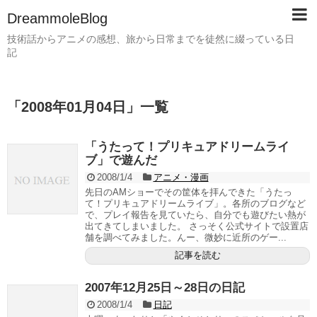
DreammoleBlog
技術話からアニメの感想、旅から日常までを徒然に綴っている日
記
「
2008年01月04日
」
一覧
「うたって！プリキュアドリームライ
ブ」で遊んだ
2008/1/4
アニメ・漫画
先日のAMショーでその筐体を拝んできた「うたっ
て！プリキュアドリームライブ」。各所のブログなど
で、プレイ報告を見ていたら、自分でも遊びたい熱が
出てきてしまいました。 さっそく公式サイトで設置店
舗を調べてみました。んー、微妙に近所のゲー...
記事を読む
2007年12月25日～28日の日記
2008/1/4
日記