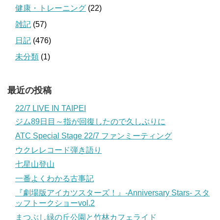
健康・トレーニング
(22)
雑記
(57)
日記
(476)
未分類
(1)
最近の投稿
22/7 LIVE IN TAIPEI
ジム89日目～指が回復したので久しぶりに
ATC Special Stage 22/7 ファンミーティング
ウクレレコード弾き語り
七星山登山
一番よくわかる古事記
『劇場版アイカツスターズ！』-Anniversary Stars- スタ
ッフトークショーvol.2
まつぶし緑の丘公園と竹林カフェライド