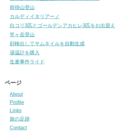
前掛山登山
カルディイタリアーノ
白コリ3匹とゴールデンアカヒレ3匹をお出迎え
笠ヶ岳登山
顔検出してサムネイルを自動生成
湯温計を購入
生麦事件ライド
ページ
About
Profile
Links
旅の足跡
Contact