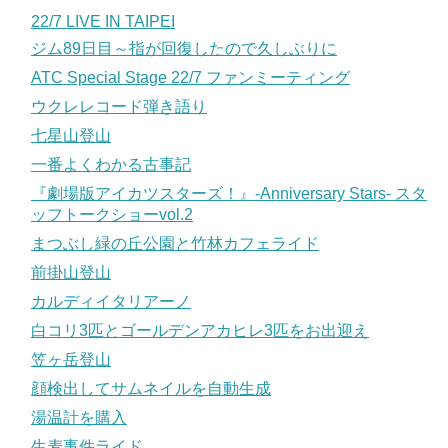
22/7 LIVE IN TAIPEI
ジム89日目～指が回復したので久しぶりに
ATC Special Stage 22/7 ファンミーティング
ウクレレコード弾き語り
七星山登山
一番よくわかる古事記
『劇場版アイカツスターズ！』-Anniversary Stars- スタ
ッフトークショーvol.2
まつぶし緑の丘公園と竹林カフェライド
前掛山登山
カルディイタリアーノ
白コリ3匹とゴールデンアカヒレ3匹をお出迎え
笠ヶ岳登山
顔検出してサムネイルを自動生成
湯温計を購入
生麦事件ライド