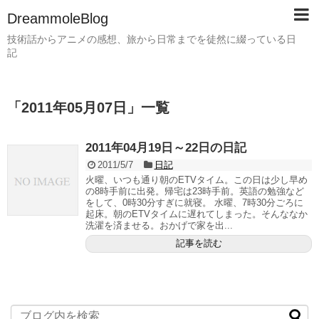
DreammoleBlog
技術話からアニメの感想、旅から日常までを徒然に綴っている日
記
「
2011年05月07日
」
一覧
2011年04月19日～22日の日記
2011/5/7
日記
火曜、いつも通り朝のETVタイム。この日は少し早め
の8時手前に出発。帰宅は23時手前。英語の勉強など
をして、0時30分すぎに就寝。 水曜、7時30分ごろに
起床。朝のETVタイムに遅れてしまった。そんななか
洗濯を済ませる。おかげで家を出...
記事を読む