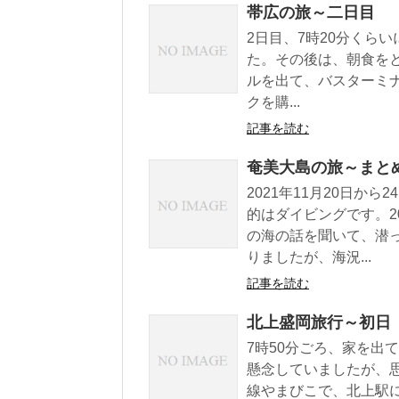
帯広の旅～二日目
2日目、7時20分くら
た。その後は、朝食をと
ルを出て、バスターミ
クを購...
記事を読む
奄美大島の旅～まと
2021年11月20日か
的はダイビングです。2
の海の話を聞いて、潜
りましたが、海況...
記事を読む
北上盛岡旅行～初日
7時50分ごろ、家を出
懸念していましたが、
線やまびこで、北上駅