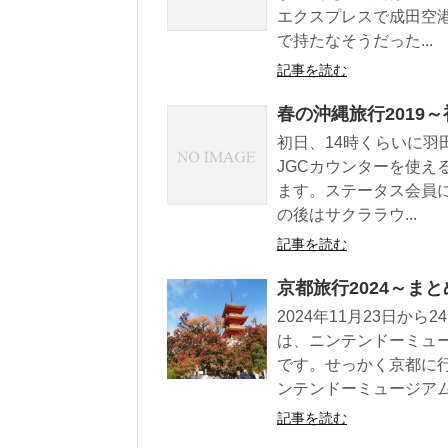
エクスプレスで成田空
で持たなそうだった...
記事を読む
春の沖縄旅行2019～
初日、14時くらいに
JGCカウンターを使
ます。ステータス会員
の後はサクララウ...
記事を読む
京都旅行2024～まと
2024年11月23日か
は、ニンテンドーミュ
です。せっかく京都に
ンテンドーミュージアム.
記事を読む