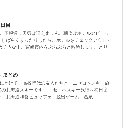
3日目
日。予報通り天気は冴えません。朝食はホテルのビュッ
。しばらくまったりしたら、ホテルをチェックアウトで
始めそうな中、宮崎市内をぶらぶらと散策します。とり
～まとめ
17日にかけて、高校時代の友人たちと、ニセコへスキー旅
の北海道スキーです。 ニセコへスキー旅行～初日 新
～北海道和食ビュッフェ～脱出ゲーム～温泉 ...