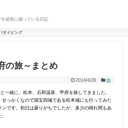
でを徒然に綴っている日記
バダイビング
府の旅～まとめ
2014/4/28
旅
、友人と一緒に、松本、石和温泉、甲府を旅してきました。
、せっかくなので国宝四城である松本城にも行ってみた
ランです。初日は曇りがちでしたが、多少の晴れ間もあ
た。