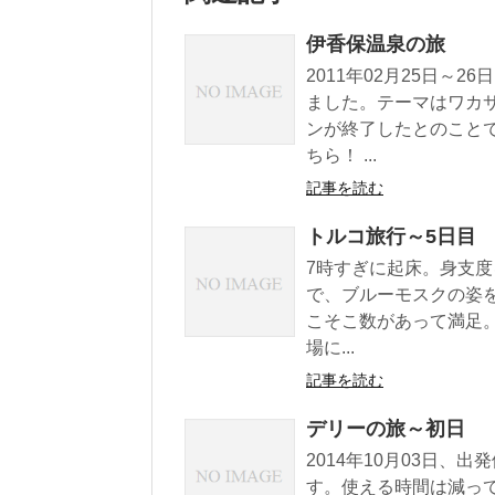
伊香保温泉の旅
2011年02月25日～
ました。テーマはワカ
ンが終了したとのこと
ちら！ ...
記事を読む
トルコ旅行～5日目
7時すぎに起床。身支
で、ブルーモスクの姿
こそこ数があって満足。
場に...
記事を読む
デリーの旅～初日
2014年10月03日
す。使える時間は減っ