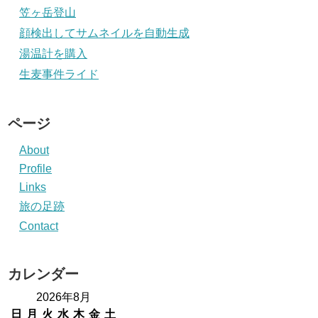
笠ヶ岳登山
顔検出してサムネイルを自動生成
湯温計を購入
生麦事件ライド
ページ
About
Profile
Links
旅の足跡
Contact
カレンダー
2026年8月
日
月
火
水
木
金
土