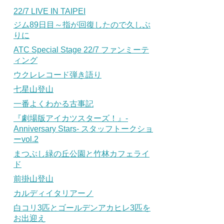
22/7 LIVE IN TAIPEI
ジム89日目～指が回復したので久しぶ
りに
ATC Special Stage 22/7 ファンミーテ
ィング
ウクレレコード弾き語り
七星山登山
一番よくわかる古事記
『劇場版アイカツスターズ！』-
Anniversary Stars- スタッフトークショ
ーvol.2
まつぶし緑の丘公園と竹林カフェライ
ド
前掛山登山
カルディイタリアーノ
白コリ3匹とゴールデンアカヒレ3匹を
お出迎え