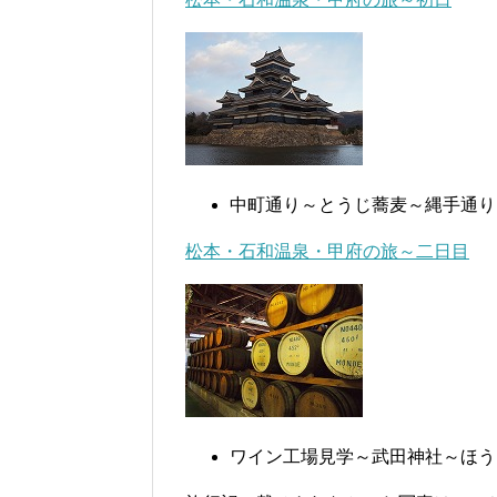
中町通り～とうじ蕎麦～縄手通り
松本・石和温泉・甲府の旅～二日目
ワイン工場見学～武田神社～ほう