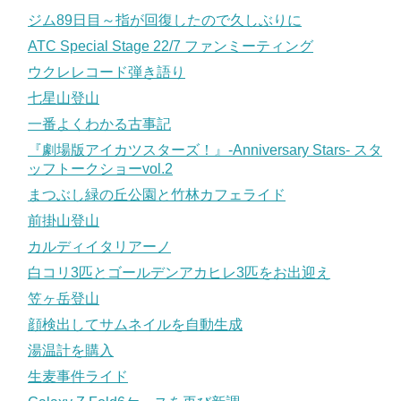
ジム89日目～指が回復したので久しぶりに
ATC Special Stage 22/7 ファンミーティング
ウクレレコード弾き語り
七星山登山
一番よくわかる古事記
『劇場版アイカツスターズ！』-Anniversary Stars- スタ
ッフトークショーvol.2
まつぶし緑の丘公園と竹林カフェライド
前掛山登山
カルディイタリアーノ
白コリ3匹とゴールデンアカヒレ3匹をお出迎え
笠ヶ岳登山
顔検出してサムネイルを自動生成
湯温計を購入
生麦事件ライド