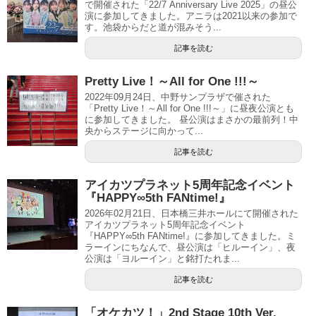
で開催された「22/7 Anniversary Live 2025」の昼公
演に参加してきました。アニラは2021以来の参加で
す。池袋からだと道が混みそう...
記事を読む
Pretty Live！～All for One !!!～
2022年09月24日、中野サンプラザで催された
「Pretty Live！～All for One !!!～」に昼夜公演とも
に参加してきました。 昼公演はまさかの最前列！中
央からステージに向かって...
記事を読む
アイカツプラネット5周年記念イベント
『HAPPY∞5th FANtime!』
2026年02月21日、日本橋三井ホールにて開催された
アイカツプラネット5周年記念イベント
『HAPPY∞5th FANtime!』に参加してきました。ミ
ラーインにちなんで、昼公演は「ヒルーイン」、夜
公演は「ヨルーイン」と銘打たれま...
記事を読む
「オケカツ！」2nd Stage 10th Ver.