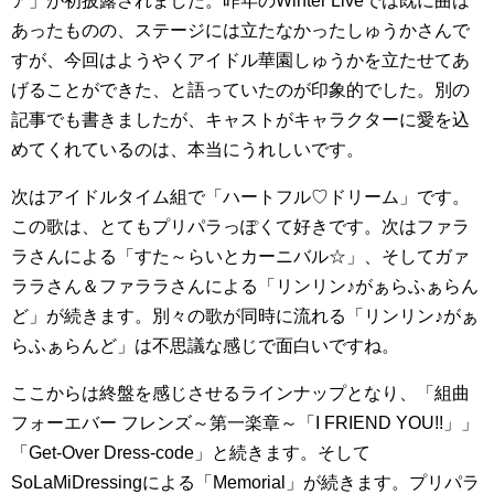
ア」が初披露されました。昨年のWinter Liveでは既に曲は
あったものの、ステージには立たなかったしゅうかさんで
すが、今回はようやくアイドル華園しゅうかを立たせてあ
げることができた、と語っていたのが印象的でした。別の
記事でも書きましたが、キャストがキャラクターに愛を込
めてくれているのは、本当にうれしいです。
次はアイドルタイム組で「ハートフル♡ドリーム」です。
この歌は、とてもプリパラっぽくて好きです。次はファラ
ラさんによる「すた～らいとカーニバル☆」、そしてガァ
ララさん＆ファララさんによる「リンリン♪がぁらふぁらん
ど」が続きます。別々の歌が同時に流れる「リンリン♪がぁ
らふぁらんど」は不思議な感じで面白いですね。
ここからは終盤を感じさせるラインナップとなり、「組曲
フォーエバー フレンズ～第一楽章～「I FRIEND YOU!!」」
「Get-Over Dress-code」と続きます。そして
SoLaMiDressingによる「Memorial」が続きます。プリパラ