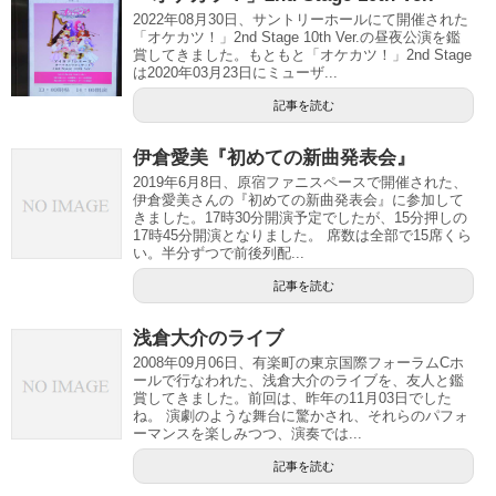
2022年08月30日、サントリーホールにて開催された
「オケカツ！」2nd Stage 10th Ver.の昼夜公演を鑑
賞してきました。もともと「オケカツ！」2nd Stage
は2020年03月23日にミューザ...
記事を読む
伊倉愛美『初めての新曲発表会』
2019年6月8日、原宿ファニスペースで開催された、
伊倉愛美さんの『初めての新曲発表会』に参加して
きました。17時30分開演予定でしたが、15分押しの
17時45分開演となりました。 席数は全部で15席くら
い。半分ずつで前後列配...
記事を読む
浅倉大介のライブ
2008年09月06日、有楽町の東京国際フォーラムCホ
ールで行なわれた、浅倉大介のライブを、友人と鑑
賞してきました。前回は、昨年の11月03日でした
ね。 演劇のような舞台に驚かされ、それらのパフォ
ーマンスを楽しみつつ、演奏では...
記事を読む