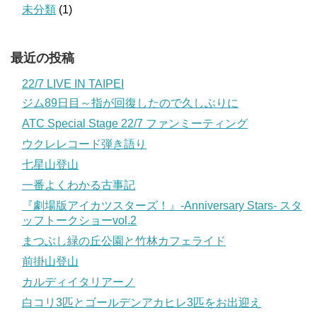
未分類
(1)
最近の投稿
22/7 LIVE IN TAIPEI
ジム89日目～指が回復したので久しぶりに
ATC Special Stage 22/7 ファンミーティング
ウクレレコード弾き語り
七星山登山
一番よくわかる古事記
『劇場版アイカツスターズ！』-Anniversary Stars- スタ
ッフトークショーvol.2
まつぶし緑の丘公園と竹林カフェライド
前掛山登山
カルディイタリアーノ
白コリ3匹とゴールデンアカヒレ3匹をお出迎え