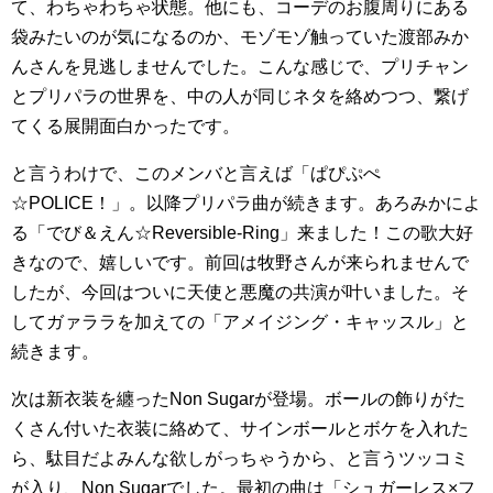
て、わちゃわちゃ状態。他にも、コーデのお腹周りにある
袋みたいのが気になるのか、モゾモゾ触っていた渡部みか
んさんを見逃しませんでした。こんな感じで、プリチャン
とプリパラの世界を、中の人が同じネタを絡めつつ、繋げ
てくる展開面白かったです。
と言うわけで、このメンバと言えば「ぱぴぷぺ
☆POLICE！」。以降プリパラ曲が続きます。あろみかによ
る「でび＆えん☆Reversible-Ring」来ました！この歌大好
きなので、嬉しいです。前回は牧野さんが来られませんで
したが、今回はついに天使と悪魔の共演が叶いました。そ
してガァララを加えての「アメイジング・キャッスル」と
続きます。
次は新衣装を纏ったNon Sugarが登場。ボールの飾りがた
くさん付いた衣装に絡めて、サインボールとボケを入れた
ら、駄目だよみんな欲しがっちゃうから、と言うツッコミ
が入り、Non Sugarでした。最初の曲は「シュガーレス×フ