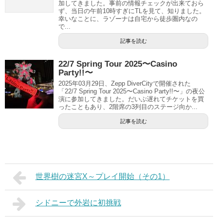
加してきました。事前の情報チェックが出来ておら
ず、当日の午前10時すぎにTLを見て、知りました。
幸いなことに、ラゾーナは自宅から徒歩圏内なの
で...
記事を読む
22/7 Spring Tour 2025〜Casino
Party!!〜
2025年03月29日、Zepp DiverCityで開催された
「22/7 Spring Tour 2025〜Casino Party!!〜」の夜公
演に参加してきました。だいぶ遅れてチケットを買
ったこともあり、2階席の3列目のステージ向か...
記事を読む
世界樹の迷宮X～プレイ開始（その1）
シドニーで外岩に初挑戦