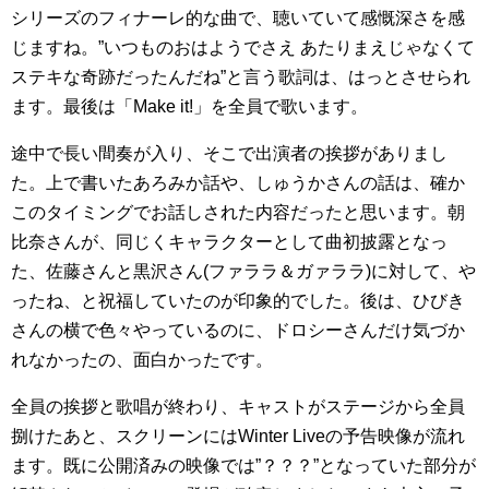
シリーズのフィナーレ的な曲で、聴いていて感慨深さを感
じますね。”いつものおはようでさえ あたりまえじゃなくて
ステキな奇跡だったんだね”と言う歌詞は、はっとさせられ
ます。最後は「Make it!」を全員で歌います。
途中で長い間奏が入り、そこで出演者の挨拶がありまし
た。上で書いたあろみか話や、しゅうかさんの話は、確か
このタイミングでお話しされた内容だったと思います。朝
比奈さんが、同じくキャラクターとして曲初披露となっ
た、佐藤さんと黒沢さん(ファララ＆ガァララ)に対して、や
ったね、と祝福していたのが印象的でした。後は、ひびき
さんの横で色々やっているのに、ドロシーさんだけ気づか
れなかったの、面白かったです。
全員の挨拶と歌唱が終わり、キャストがステージから全員
捌けたあと、スクリーンにはWinter Liveの予告映像が流れ
ます。既に公開済みの映像では”？？？”となっていた部分が