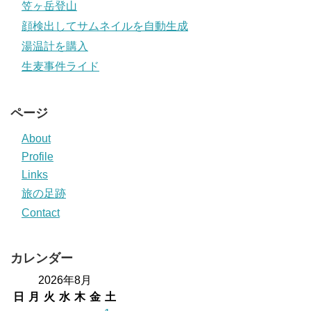
笠ヶ岳登山
顔検出してサムネイルを自動生成
湯温計を購入
生麦事件ライド
ページ
About
Profile
Links
旅の足跡
Contact
カレンダー
2026年8月
日
月
火
水
木
金
土