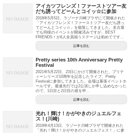
アイカツフレンズ！ファーストツアー友
だち誘ってどーんとコイッ☆に参加
2018年5月5日、ラゾーナ川崎プラザにて開催された
「アイカツフレンズ！ファーストツアー友だち誘っ
てどーんとコイッ☆」を観覧してきました。名古屋
でも同様のイベントが開催済みですが、BEST
FRIENDS！が6人全員揃うステージは初めてです...
記事を読む
Pretty series 10th Anniversary Pretty
Festival
2021年5月22日、23日にかけて開催された、プリテ
ィーシリーズ10周年を記念したライブ、Pretty
Festivalに参加してきました。会場は幕張イベントホ
ールです。最速先行では2公演しか申し込めなかった
ので、1日目と2日目の昼を申...
記事を読む
光れ！輝け！かがやきのジュエルフェ
ス！(川崎)
2019年4月13日、ラゾーナ川崎プラザで開催された
「光れ！輝け！かがやきのジュエルフェス！」に参