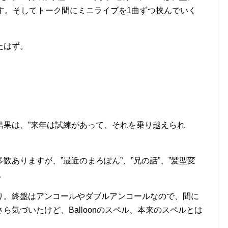
す。そしてトーク間にミニライブを1曲ずつ挟んでいく
たはず。
結果は、”来年は試練があって、それを乗り越えられ
ありますが、”最近のまろぽん”、”兄の話”、”髪型変
。
り。終盤はアンコールやダブルアンコールなので、間に
気づいたけど、Balloonのスペル、本来のスペルとは