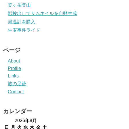
笠ヶ岳登山
顔検出してサムネイルを自動生成
湯温計を購入
生麦事件ライド
ページ
About
Profile
Links
旅の足跡
Contact
カレンダー
2026年8月
日
月
火
水
木
金
土