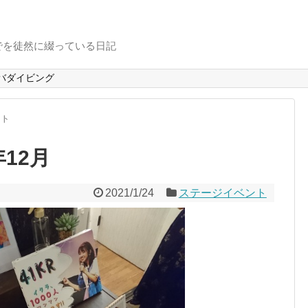
でを徒然に綴っている日記
バダイビング
ント
年12月
2021/1/24
ステージイベント