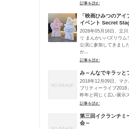
記事を読む
「映画ひみつのアイ
イベント Secret Sta
2026年05月16日
リ まんかいバズリウムライ
公演に参加してきまし
か...
記事を読む
み～んなでキラッとプ
2018年12月09日
プリティーライブ201
昨年と同じく広い展示ス
記事を読む
第三回イクランチミー
会～