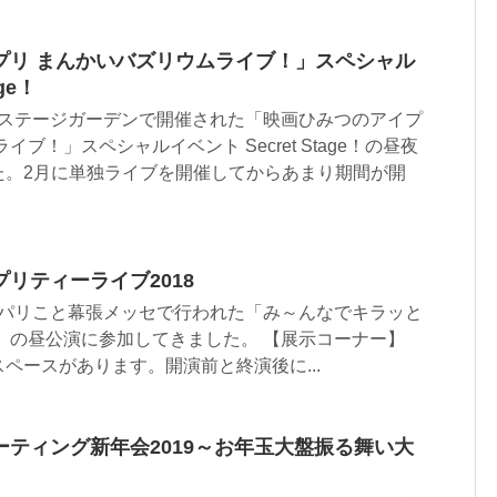
プリ まんかいバズリウムライブ！」スペシャル
ge！
、立川ステージガーデンで開催された「映画ひみつのアイプ
ブ！」スペシャルイベント Secret Stage！の昼夜
た。2月に単独ライブを開催してからあまり期間が開
リティーライブ2018
、マクパリこと幕張メッセで行われた「み～んなでキラッと
8」の昼公演に参加してきました。 【展示コーナー】
ペースがあります。開演前と終演後に...
ティング新年会2019～お年玉大盤振る舞い大