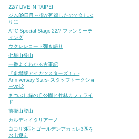
22/7 LIVE IN TAIPEI
ジム89日目～指が回復したので久しぶ
りに
ATC Special Stage 22/7 ファンミーテ
ィング
ウクレレコード弾き語り
七星山登山
一番よくわかる古事記
『劇場版アイカツスターズ！』-
Anniversary Stars- スタッフトークショ
ーvol.2
まつぶし緑の丘公園と竹林カフェライ
ド
前掛山登山
カルディイタリアーノ
白コリ3匹とゴールデンアカヒレ3匹を
お出迎え