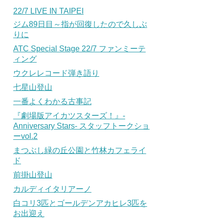
22/7 LIVE IN TAIPEI
ジム89日目～指が回復したので久しぶ
りに
ATC Special Stage 22/7 ファンミーテ
ィング
ウクレレコード弾き語り
七星山登山
一番よくわかる古事記
『劇場版アイカツスターズ！』-
Anniversary Stars- スタッフトークショ
ーvol.2
まつぶし緑の丘公園と竹林カフェライ
ド
前掛山登山
カルディイタリアーノ
白コリ3匹とゴールデンアカヒレ3匹を
お出迎え