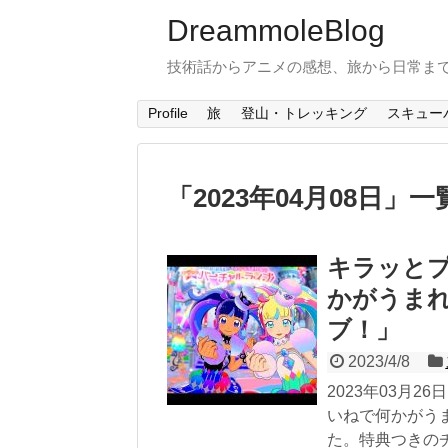
DreammoleBlog
技術話からアニメの感想、旅から日常ま
Profile
旅
登山・トレッキング
スキュー
「
2023年04月08日
」
一
キラッと
かがうま
ブ！」
2023/4/8
2023年03月
いねで何かがう
た。特典つきの