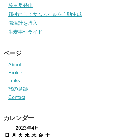
笠ヶ岳登山
顔検出してサムネイルを自動生成
湯温計を購入
生麦事件ライド
ページ
About
Profile
Links
旅の足跡
Contact
カレンダー
2023年4月
日
月
火
水
木
金
土