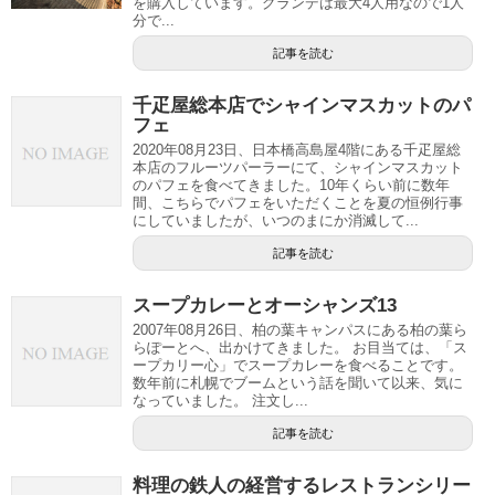
を購入しています。グランデは最大4人用なので1人
分で...
記事を読む
千疋屋総本店でシャインマスカットのパ
フェ
2020年08月23日、日本橋高島屋4階にある千疋屋総
本店のフルーツパーラーにて、シャインマスカット
のパフェを食べてきました。10年くらい前に数年
間、こちらでパフェをいただくことを夏の恒例行事
にしていましたが、いつのまにか消滅して...
記事を読む
スープカレーとオーシャンズ13
2007年08月26日、柏の葉キャンパスにある柏の葉ら
らぽーとへ、出かけてきました。 お目当ては、「ス
ープカリー心」でスープカレーを食べることです。
数年前に札幌でブームという話を聞いて以来、気に
なっていました。 注文し...
記事を読む
料理の鉄人の経営するレストランシリー