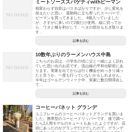
ミートソーススパゲティwithピーマン
相変わらず自炊はパスタばかりですが、少し変化を
加えたいと思い、退勤時に立ち寄ったスーパーで、
ピーマンを買ってきました。 4個入っていました
が、さすがに多いので2個だけ使用。縦に切ってか
ら、ワタと種を剥がして、ヘタの部分ももぎ取りま
す...
記事を読む
10数年ぶりのラーメンハウス中島
こちらのお店は、小学生の頃に父と一緒によく訪れ
ていた思い出のお店です。流山線の平和台駅前にあ
ります。実家を出てからは行く機会がめっきり減っ
たと言うか、一度も行っていないかもしれません。
今年はゴールデンウィーク中、実家に数日間滞在し
て...
記事を読む
コーヒーバネット グランデ
ユニフレームのコーヒーバネットグランデを買いま
した。携帯型のコーヒードリッパーです。後で調べ
たら2人用モデルのキュートもあったようですが、店
頭にあったのがグランデだけでしたので、グランデ