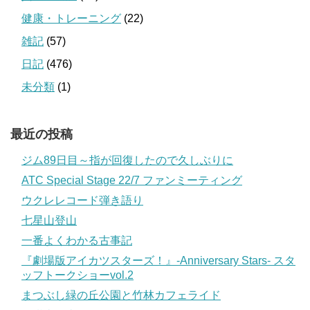
健康・トレーニング
(22)
雑記
(57)
日記
(476)
未分類
(1)
最近の投稿
ジム89日目～指が回復したので久しぶりに
ATC Special Stage 22/7 ファンミーティング
ウクレレコード弾き語り
七星山登山
一番よくわかる古事記
『劇場版アイカツスターズ！』-Anniversary Stars- スタ
ッフトークショーvol.2
まつぶし緑の丘公園と竹林カフェライド