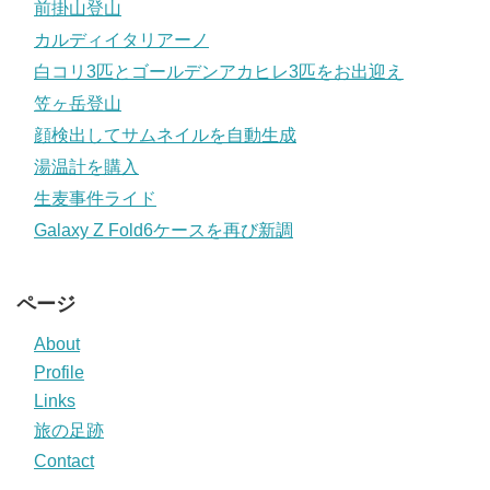
前掛山登山
カルディイタリアーノ
白コリ3匹とゴールデンアカヒレ3匹をお出迎え
笠ヶ岳登山
顔検出してサムネイルを自動生成
湯温計を購入
生麦事件ライド
Galaxy Z Fold6ケースを再び新調
ページ
About
Profile
Links
旅の足跡
Contact