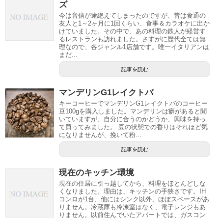
ズ
今は音信が途絶えてしまったのですが、昔は食通の
友人と1～2ヶ月に1回くらい、食事＆カラオケに出か
けていました。その中で、あの料理の鉄人が経営す
るレストランも訪れました。さすがに歴代全ては無
理なので、各ジャンル1店舗です。唯一イタリアンは
まだ...
記事を読む
マンデリンG1レイクトバ
キーコーヒーでマンデリンG1レイクトバのコーヒー
豆100gを購入しました。マンデリンは癖があると聞
いていますが、自分に合うのかどうか、興味を持っ
て買ってみました。 豆の状態での香りはそれほど気
になりませんが、挽いて粉...
記事を読む
現在のキッチン環境
現在の住居に引っ越してから、料理をほとんどしな
くなりました。理由は、キッチンの手狭さです。IH
コンロが1台、他にはシンク以外、ほぼスペースがあ
りません。冷蔵庫も冷凍室はなく、電子レンジもあ
りません。以前住んでいたアパートでは、ガスコン