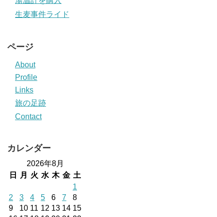
湯温計を購入
生麦事件ライド
ページ
About
Profile
Links
旅の足跡
Contact
カレンダー
2026年8月
日
月
火
水
木
金
土
1
2
3
4
5
6
7
8
9
10
11
12
13
14
15