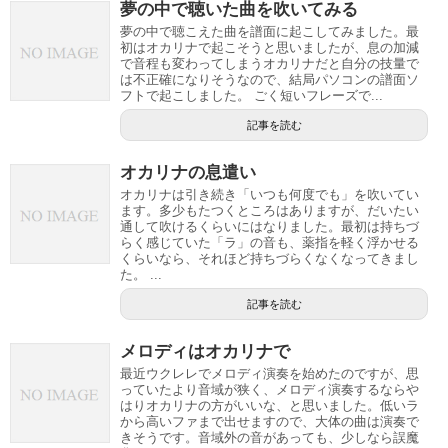
夢の中で聴いた曲を吹いてみる
夢の中で聴こえた曲を譜面に起こしてみました。最
初はオカリナで起こそうと思いましたが、息の加減
で音程も変わってしまうオカリナだと自分の技量で
は不正確になりそうなので、結局パソコンの譜面ソ
フトで起こしました。 ごく短いフレーズで...
記事を読む
オカリナの息遣い
オカリナは引き続き「いつも何度でも」を吹いてい
ます。多少もたつくところはありますが、だいたい
通して吹けるくらいにはなりました。最初は持ちづ
らく感じていた「ラ」の音も、薬指を軽く浮かせる
くらいなら、それほど持ちづらくなくなってきまし
た。 ...
記事を読む
メロディはオカリナで
最近ウクレレでメロディ演奏を始めたのですが、思
っていたより音域が狭く、メロディ演奏するならや
はりオカリナの方がいいな、と思いました。低いラ
から高いファまで出せますので、大体の曲は演奏で
きそうです。音域外の音があっても、少しなら誤魔