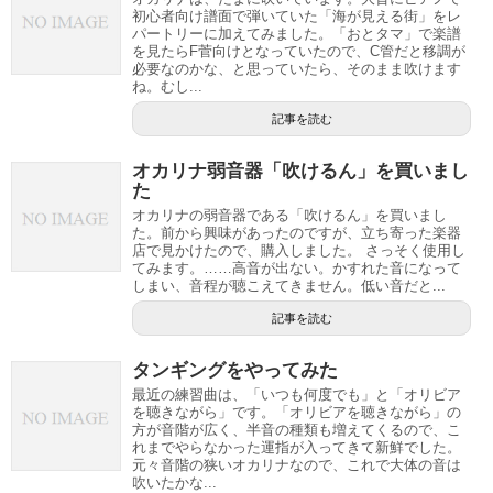
初心者向け譜面で弾いていた「海が見える街」をレ
パートリーに加えてみました。「おとタマ」で楽譜
を見たらF菅向けとなっていたので、C管だと移調が
必要なのかな、と思っていたら、そのまま吹けます
ね。むし...
記事を読む
オカリナ弱音器「吹けるん」を買いまし
た
オカリナの弱音器である「吹けるん」を買いまし
た。前から興味があったのですが、立ち寄った楽器
店で見かけたので、購入しました。 さっそく使用し
てみます。……高音が出ない。かすれた音になって
しまい、音程が聴こえてきません。低い音だと...
記事を読む
タンギングをやってみた
最近の練習曲は、「いつも何度でも」と「オリビア
を聴きながら」です。「オリビアを聴きながら」の
方が音階が広く、半音の種類も増えてくるので、こ
れまでやらなかった運指が入ってきて新鮮でした。
元々音階の狭いオカリナなので、これで大体の音は
吹いたかな...