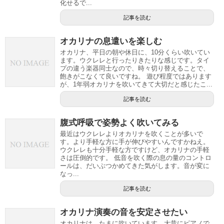
化せるで...
記事を読む
オカリナの息遣いを楽しむ
オカリナ、平日の朝や休日に、10分くらい吹いてい
ます。ウクレレと行ったりきたりな感じです。タイ
プの違う楽器同士なので、時々切り替えることで、
飽きがこなくて良いですね。 遊び程度ではあります
が、1年弱オカリナを吹いてきて大切だと感じたこ...
記事を読む
腹式呼吸で姿勢よく吹いてみる
最近はウクレレよりオカリナを吹くことが多いで
す。より手軽な方に手が伸びやすいんですかねえ。
ウクレレも十分手軽な方ですけど、オカリナの手軽
さは圧倒的です。 低音を吹く際の息の量のコントロ
ールは、だいぶつかめてきた気がします。音が変に
なっ...
記事を読む
オカリナ演奏の音を安定させたい
オカリナは、たまに吹いています。大昔にピアノで