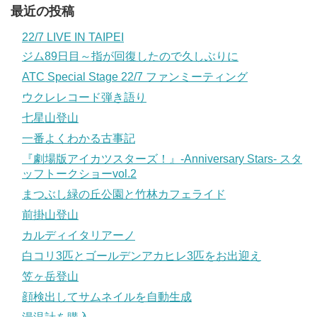
最近の投稿
22/7 LIVE IN TAIPEI
ジム89日目～指が回復したので久しぶりに
ATC Special Stage 22/7 ファンミーティング
ウクレレコード弾き語り
七星山登山
一番よくわかる古事記
『劇場版アイカツスターズ！』-Anniversary Stars- スタ
ッフトークショーvol.2
まつぶし緑の丘公園と竹林カフェライド
前掛山登山
カルディイタリアーノ
白コリ3匹とゴールデンアカヒレ3匹をお出迎え
笠ヶ岳登山
顔検出してサムネイルを自動生成