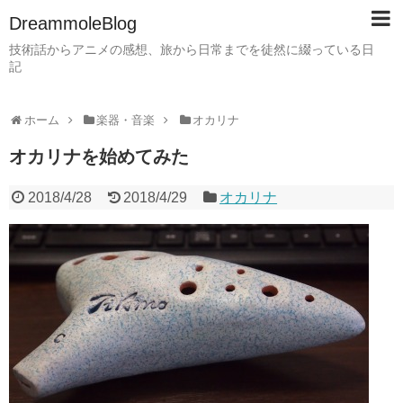
DreammoleBlog
技術話からアニメの感想、旅から日常までを徒然に綴っている日
記
ホーム
楽器・音楽
オカリナ
オカリナを始めてみた
2018/4/28
2018/4/29
オカリナ