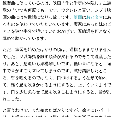
練習曲に使っているのは、映画「千と千尋の神隠し」主題
歌の「いつも何度でも」です。ウクレレと言い、ジブリ映
画の曲にはお世話になりっ放しです。
譜面
は
おとタマ
にあ
るものを使わせていただいています。実家にあった妹のピ
アノを遊び半分で弾いていたおかげで、五線譜を何となく
読めて助かっています。
ただ、練習を始めたばかりの頃は、運指もままなりません
でした。ソ以降指を離す順番が変わるのでそこで混乱した
り。あと、息遣いも結構難しいです。低い音になると、途
中で音がすごくズレてしまうのです。試行錯誤したとこ
ろ、管を咥えるのではなく、口づけするような形で触れ
て、軽く息を吹きかけるようにすると、上手くいくようで
す。口を少し尖らせて息を吹きこむようにすると、音が乱
れました。
と言うわけで、まだ始めたばかりですが、徐々にレパート