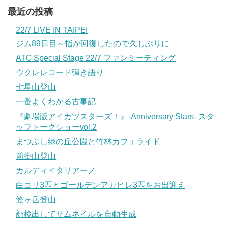
最近の投稿
22/7 LIVE IN TAIPEI
ジム89日目～指が回復したので久しぶりに
ATC Special Stage 22/7 ファンミーティング
ウクレレコード弾き語り
七星山登山
一番よくわかる古事記
『劇場版アイカツスターズ！』-Anniversary Stars- スタ
ッフトークショーvol.2
まつぶし緑の丘公園と竹林カフェライド
前掛山登山
カルディイタリアーノ
白コリ3匹とゴールデンアカヒレ3匹をお出迎え
笠ヶ岳登山
顔検出してサムネイルを自動生成