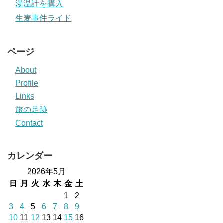
湯温計を購入
生麦事件ライド
ページ
About
Profile
Links
旅の足跡
Contact
カレンダー
2026年5月
日
月
火
水
木
金
土
1
2
3
4
5
6
7
8
9
10
11
12
13
14
15
16