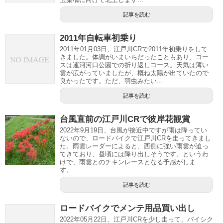
記事を読む
2011年自転車初乗り
2011年01月03日、江戸川CRで2011年初乗りをして
きました。体調がいまいちだったこともあり、コー
スは運河河口公園での折り返しコース。天気は薄い
雲が広がっていましたが、概ね太陽が出ていたので
良かったです。ただ、羽虫みたい...
記事を読む
台風直前の江戸川CRで彼岸花観賞
2022年9月19日、台風が接近中ですが雨は降ってい
ないので、ロードバイクで江戸川CRを走ってきまし
た。雨雲レーダーによると、西側に強い雨雲が迫っ
てきており、昼頃には降り出しそうです。というわ
けで、雨雲とのチキンレースとなる予感がしま
す。...
記事を読む
ロードバイクでメンテ用品買い出し
2022年05月22日、江戸川CRを少し走って、バイシク