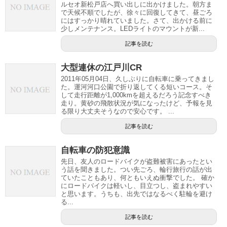
ルセオ新松戸店へ買い出しに出かけました。朝方ま
で天候不順でしたが、徐々に回復してきて、昼ごろ
にはすっかり晴れていました。さて、出かける前に
少しメンテナンス。LEDライトのマウントが新...
記事を読む
大型連休の江戸川CR
2011年05月04日、久しぶりに自転車に乗ってきまし
た。運河河口公園で折り返してくる短いコース。そ
して走行距離が1,000kmを超えるだろう記念すべき
走り。黄砂の飛散状況が気になったけど、予報を見
る限り大丈夫そうなので安心です。 ...
記事を読む
自転車の防犯意識
先日、友人のロードバイクが盗難被害にあったとい
う話を聞きました。つい先ごろ、輪行旅行の話が出
ていたこともあり、何ともいえぬ衝撃でした。 確か
にロードバイクは軽いし、目立つし、盗まれやすい
と思います。うちも、出先ではなるべく駐輪を避け
る...
記事を読む