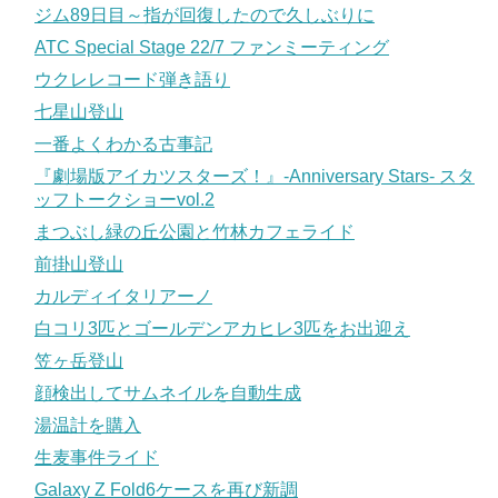
ジム89日目～指が回復したので久しぶりに
ATC Special Stage 22/7 ファンミーティング
ウクレレコード弾き語り
七星山登山
一番よくわかる古事記
『劇場版アイカツスターズ！』-Anniversary Stars- スタ
ッフトークショーvol.2
まつぶし緑の丘公園と竹林カフェライド
前掛山登山
カルディイタリアーノ
白コリ3匹とゴールデンアカヒレ3匹をお出迎え
笠ヶ岳登山
顔検出してサムネイルを自動生成
湯温計を購入
生麦事件ライド
Galaxy Z Fold6ケースを再び新調