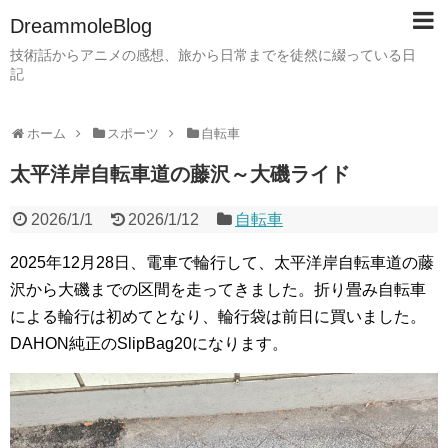
DreammoleBlog
技術話からアニメの感想、旅から日常までを徒然に綴っている日
記
ホーム
スポーツ
自転車
太平洋岸自転車道の藤沢～大磯ライド
2026/1/1
2026/1/12
自転車
2025年12月28日、電車で輪行して、太平洋岸自転車道の藤
沢から大磯までの区間を走ってきました。折り畳み自転車
による輪行は初めてとなり、輪行袋は前日に買いました。
DAHON純正のSlipBag20になります。