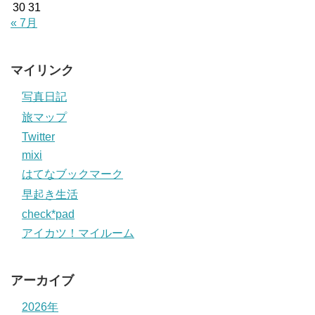
30
31
« 7月
マイリンク
写真日記
旅マップ
Twitter
mixi
はてなブックマーク
早起き生活
check*pad
アイカツ！マイルーム
アーカイブ
2026年