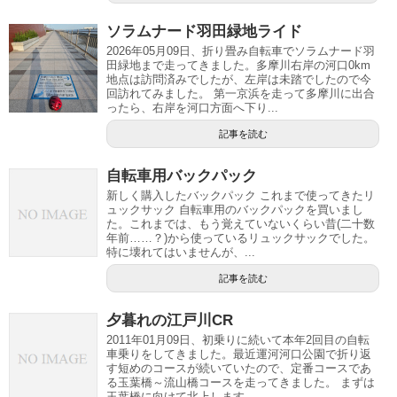
ソラムナード羽田緑地ライド
2026年05月09日、折り畳み自転車でソラムナード羽
田緑地まで走ってきました。多摩川右岸の河口0km
地点は訪問済みでしたが、左岸は未踏でしたので今
回訪れてみました。 第一京浜を走って多摩川に出合
ったら、右岸を河口方面へ下り...
記事を読む
自転車用バックパック
新しく購入したバックパック これまで使ってきたリ
ュックサック 自転車用のバックパックを買いまし
た。これまでは、もう覚えていないくらい昔(二十数
年前……？)から使っているリュックサックでした。
特に壊れてはいませんが、...
記事を読む
夕暮れの江戸川CR
2011年01月09日、初乗りに続いて本年2回目の自転
車乗りをしてきました。最近運河河口公園で折り返
す短めのコースが続いていたので、定番コースであ
る玉葉橋～流山橋コースを走ってきました。 まずは
玉葉橋に向けて北上します...