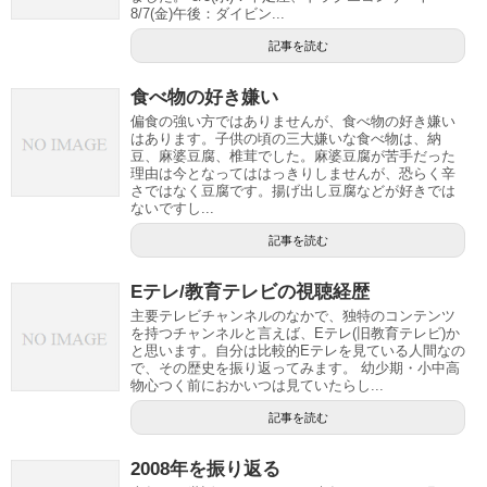
8/7(金)午後：ダイビン...
記事を読む
食べ物の好き嫌い
偏食の強い方ではありませんが、食べ物の好き嫌い
はあります。子供の頃の三大嫌いな食べ物は、納
豆、麻婆豆腐、椎茸でした。麻婆豆腐が苦手だった
理由は今となってははっきりしませんが、恐らく辛
さではなく豆腐です。揚げ出し豆腐などが好きでは
ないですし...
記事を読む
Eテレ/教育テレビの視聴経歴
主要テレビチャンネルのなかで、独特のコンテンツ
を持つチャンネルと言えば、Eテレ(旧教育テレビ)か
と思います。自分は比較的Eテレを見ている人間なの
で、その歴史を振り返ってみます。 幼少期・小中高
物心つく前におかいつは見ていたらし...
記事を読む
2008年を振り返る