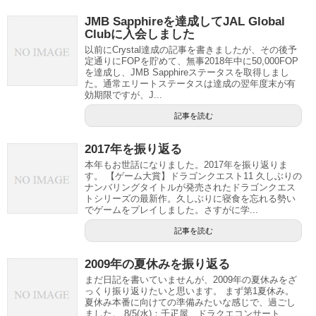
JMB Sapphireを達成してJAL Global
Clubに入会しました
以前にCrystal達成の記事を書きましたが、その後予
定通りにFOPを貯めて、無事2018年中に50,000FOP
を達成し、JMB Sapphireステータスを取得しまし
た。通常エリートステータスは達成の翌年度末が有
効期限ですが、J...
記事を読む
2017年を振り返る
本年もお世話になりました。2017年を振り返りま
す。 【ゲーム大賞】ドラゴンクエスト11 久しぶりの
ナンバリングタイトルが発売されたドラゴンクエス
トシリーズの最新作。久しぶりに寝食を忘れる勢い
でゲームをプレイしました。さすがに学...
記事を読む
2009年の夏休みを振り返る
まだ日記を書いていませんが、2009年の夏休みをざ
っくり振り返りたいと思います。 まず第1夏休み。
夏休み本番に向けての準備みたいな感じで、過ごし
ました。 8/5(水)：千疋屋、ドラクエコンサート