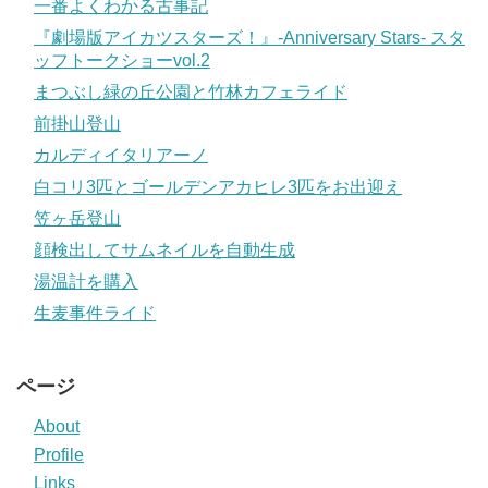
一番よくわかる古事記
『劇場版アイカツスターズ！』-Anniversary Stars- スタ
ッフトークショーvol.2
まつぶし緑の丘公園と竹林カフェライド
前掛山登山
カルディイタリアーノ
白コリ3匹とゴールデンアカヒレ3匹をお出迎え
笠ヶ岳登山
顔検出してサムネイルを自動生成
湯温計を購入
生麦事件ライド
ページ
About
Profile
Links