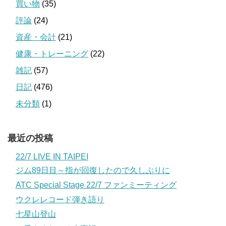
買い物
(35)
評論
(24)
資産・会計
(21)
健康・トレーニング
(22)
雑記
(57)
日記
(476)
未分類
(1)
最近の投稿
22/7 LIVE IN TAIPEI
ジム89日目～指が回復したので久しぶりに
ATC Special Stage 22/7 ファンミーティング
ウクレレコード弾き語り
七星山登山