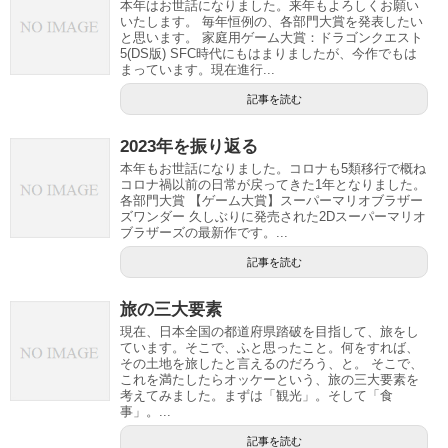
本年はお世話になりました。来年もよろしくお願い
いたします。 毎年恒例の、各部門大賞を発表したい
と思います。 家庭用ゲーム大賞：ドラゴンクエスト
5(DS版) SFC時代にもはまりましたが、今作でもは
まっています。現在進行...
記事を読む
2023年を振り返る
本年もお世話になりました。コロナも5類移行で概ね
コロナ禍以前の日常が戻ってきた1年となりました。
各部門大賞 【ゲーム大賞】スーパーマリオブラザー
ズワンダー 久しぶりに発売された2Dスーパーマリオ
ブラザーズの最新作です。...
記事を読む
旅の三大要素
現在、日本全国の都道府県踏破を目指して、旅をし
ています。そこで、ふと思ったこと。何をすれば、
その土地を旅したと言えるのだろう、と。 そこで、
これを満たしたらオッケーという、旅の三大要素を
考えてみました。まずは「観光」。そして「食
事」。...
記事を読む