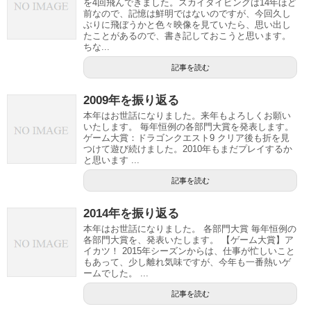
を4回飛んできました。スカイダイビングは14年ほど
前なので、記憶は鮮明ではないのですが、今回久し
ぶりに飛ぼうかと色々映像を見ていたら、思い出し
たことがあるので、書き記しておこうと思います。
ちな...
記事を読む
2009年を振り返る
本年はお世話になりました。来年もよろしくお願い
いたします。 毎年恒例の各部門大賞を発表します。
ゲーム大賞：ドラゴンクエスト9 クリア後も折を見
つけて遊び続けました。2010年もまだプレイするか
と思います ...
記事を読む
2014年を振り返る
本年はお世話になりました。 各部門大賞 毎年恒例の
各部門大賞を、発表いたします。 【ゲーム大賞】ア
イカツ！ 2015年シーズンからは、仕事が忙しいこと
もあって、少し離れ気味ですが、今年も一番熱いゲ
ームでした。 ...
記事を読む