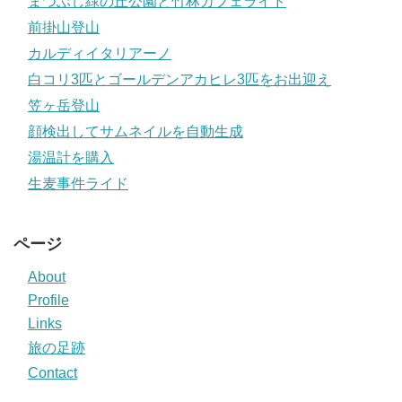
まつぶし緑の丘公園と竹林カフェライド
前掛山登山
カルディイタリアーノ
白コリ3匹とゴールデンアカヒレ3匹をお出迎え
笠ヶ岳登山
顔検出してサムネイルを自動生成
湯温計を購入
生麦事件ライド
ページ
About
Profile
Links
旅の足跡
Contact