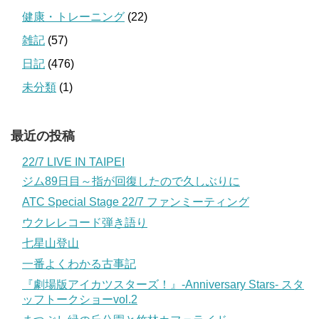
健康・トレーニング
(22)
雑記
(57)
日記
(476)
未分類
(1)
最近の投稿
22/7 LIVE IN TAIPEI
ジム89日目～指が回復したので久しぶりに
ATC Special Stage 22/7 ファンミーティング
ウクレレコード弾き語り
七星山登山
一番よくわかる古事記
『劇場版アイカツスターズ！』-Anniversary Stars- スタ
ッフトークショーvol.2