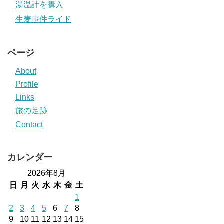
湯温計を購入
生麦事件ライド
ページ
About
Profile
Links
旅の足跡
Contact
カレンダー
2026年8月
日
月
火
水
木
金
土
1
2
3
4
5
6
7
8
9
10
11
12
13
14
15