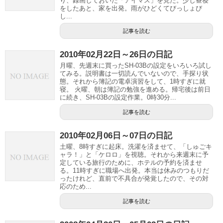
り、録画しておいた「アイマス」を見た。少し昼寝
をしたあと、家を出発。雨がひどくてびっしょび
し...
記事を読む
2010年02月22日～26日の日記
月曜、先週末に買ったSH-03Bの設定をいろいろ試し
てみる。説明書は一切読んでいないので、手探り状
態。それから簿記の電卓演習をして、1時すぎに就
寝。 火曜、朝は簿記の勉強を進める。帰宅後は前日
に続き、SH-03Bの設定作業。0時30分...
記事を読む
2010年02月06日～07日の日記
土曜、8時すぎに起床。洗濯を済ませて、「しゅごキ
ャラ！」と「ケロロ」を視聴。それから来週末に予
定している旅行のために、ホテルの予約を済ませ
る。11時すぎに職場へ出発。本当は休みのつもりだ
ったけれど、直前で不具合が発覚したので、その対
応のため...
記事を読む