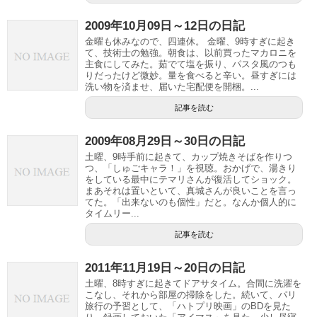
2009年10月09日～12日の日記
金曜も休みなので、四連休。 金曜、9時すぎに起き
て、技術士の勉強。朝食は、以前買ったマカロニを
主食にしてみた。茹でて塩を振り、パスタ風のつも
りだったけど微妙。量を食べると辛い。昼すぎには
洗い物を済ませ、届いた宅配便を開梱。...
記事を読む
2009年08月29日～30日の日記
土曜、9時手前に起きて、カップ焼きそばを作りつ
つ、「しゅごキャラ！」を視聴。おかげで、湯きり
をしている最中にテマリさんが復活してショック。
まあそれは置いといて、真城さんが良いことを言っ
てた。「出来ないのも個性」だと。なんか個人的に
タイムリー...
記事を読む
2011年11月19日～20日の日記
土曜、8時すぎに起きてドアサタイム。合間に洗濯を
こなし、それから部屋の掃除をした。続いて、パリ
旅行の予習として、「ハトプリ映画」のBDを見た