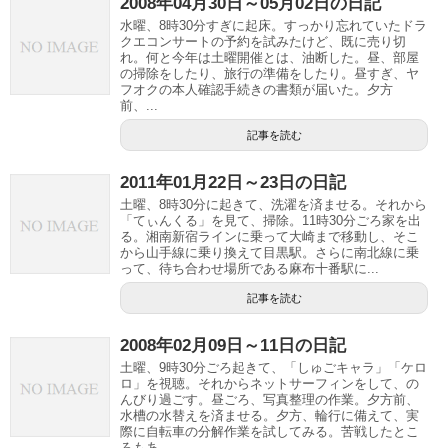
2008年04月30日～05月02日の日記
水曜、8時30分すぎに起床。すっかり忘れていたドラ
クエコンサートの予約を試みたけど、既に売り切
れ。何と今年は土曜開催とは、油断した。昼、部屋
の掃除をしたり、旅行の準備をしたり。昼すぎ、ヤ
フオクの本人確認手続きの書類が届いた。夕方
前、...
記事を読む
2011年01月22日～23日の日記
土曜、8時30分に起きて、洗濯を済ませる。それから
「てぃんくる」を見て、掃除。11時30分ごろ家を出
る。湘南新宿ラインに乗って大崎まで移動し、そこ
から山手線に乗り換えて目黒駅。さらに南北線に乗
って、待ち合わせ場所である麻布十番駅に...
記事を読む
2008年02月09日～11日の日記
土曜、9時30分ごろ起きて、「しゅごキャラ」「ケロ
ロ」を視聴。それからネットサーフィンをして、の
んびり過ごす。昼ごろ、写真整理の作業。夕方前、
水槽の水替えを済ませる。夕方、輪行に備えて、実
際に自転車の分解作業を試してみる。苦戦したとこ
ろもあ...