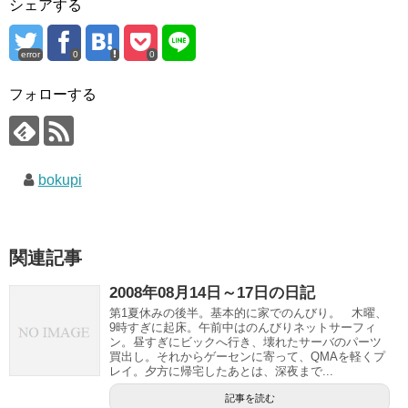
シェアする
error
0
0
フォローする
bokupi
関連記事
2008年08月14日～17日の日記
第1夏休みの後半。基本的に家でのんびり。 木曜、
9時すぎに起床。午前中はのんびりネットサーフィ
ン。昼すぎにビックへ行き、壊れたサーバのパーツ
買出し。それからゲーセンに寄って、QMAを軽くプ
レイ。夕方に帰宅したあとは、深夜まで...
記事を読む