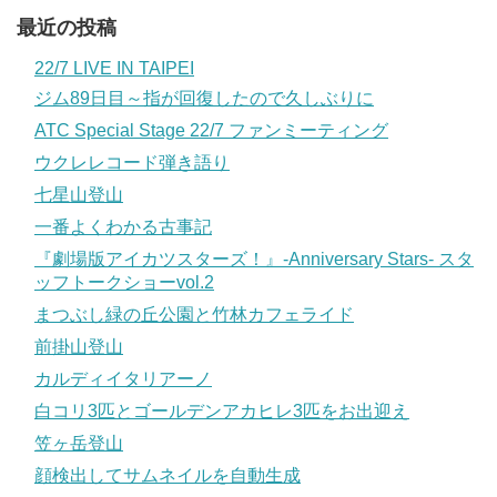
最近の投稿
22/7 LIVE IN TAIPEI
ジム89日目～指が回復したので久しぶりに
ATC Special Stage 22/7 ファンミーティング
ウクレレコード弾き語り
七星山登山
一番よくわかる古事記
『劇場版アイカツスターズ！』-Anniversary Stars- スタ
ッフトークショーvol.2
まつぶし緑の丘公園と竹林カフェライド
前掛山登山
カルディイタリアーノ
白コリ3匹とゴールデンアカヒレ3匹をお出迎え
笠ヶ岳登山
顔検出してサムネイルを自動生成