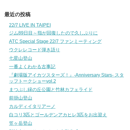
最近の投稿
22/7 LIVE IN TAIPEI
ジム89日目～指が回復したので久しぶりに
ATC Special Stage 22/7 ファンミーティング
ウクレレコード弾き語り
七星山登山
一番よくわかる古事記
『劇場版アイカツスターズ！』-Anniversary Stars- スタ
ッフトークショーvol.2
まつぶし緑の丘公園と竹林カフェライド
前掛山登山
カルディイタリアーノ
白コリ3匹とゴールデンアカヒレ3匹をお出迎え
笠ヶ岳登山