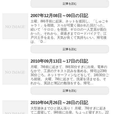
記事を読む
2007年12月08日～09日の日記
土曜、8時手前に起床。ネットを巡回し、「しゅごキ
ャラ！」を視聴。スゥが可愛く描かれた回だった。
続いて「ケロロ」を視聴。ギロロの一人芝居が面白
かった。それから、昼過ぎまでロードバイクで、江
戸川土手を走る。天気が良くて気持ちいい。帰宅後
は、「D...
記事を読む
2010年09月13日～17日の日記
月曜、7時前に起きて、8時30分すぎに出発。電車の
なかで、工原のテキスト読みを進める。帰宅は23時
30分ごろ。ネットサーフィンなどをして、1時30分ご
ろ就寝。 火曜、7時に起きて、洗濯を済ませる。そ
れから、英語と簿記の勉強をする。帰宅...
記事を読む
2010年04月26日～28日の日記
大型連休までひと踏ん張り！ 月曜、7時すぎに起き
て二度寝して、9時前に出発。ちょっと寝すぎた。22