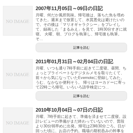
2007年11月05日～09日の日記
月曜、何だか風邪気味。帰宅後は、落ちた魚を埋め
てきた。週末まで放置して、水質悪化は避けたいの
で。その後は「マリオギャラクシー」をプレイし
て、録画した「まるみえ」を見て、1時30分すぎに就
寝。 火曜、朝、ブログを執筆し、帰宅後も執筆。
そ...
記事を読む
2011年01月31日～02月04日の日記
月曜、いつも通り7時手前に起きて二度寝。昼間、ち
ょっとプライベートなデジタルメモを取りたくて、
前々から気になっていたEvernoteに登録してみた。
うむ、なかなか便利そう。 帰りはヨーカドーに寄っ
て22時ごろ帰宅。いろいろ語学検定につ...
記事を読む
2010年10月04日～07日の日記
月曜、7時手前に起きて、準備を済ませて二度寝。設
計レビューの準備がまだ終わっていないので、普段
より30分弱早めに出発。帰宅は23時30分ごろ。日が
回った頃に、お店の予約。職場の期初呑みの幹事を