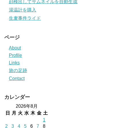
顔検出してサムネイルを自動生成
湯温計を購入
生麦事件ライド
ページ
About
Profile
Links
旅の足跡
Contact
カレンダー
2026年8月
日
月
火
水
木
金
土
1
2
3
4
5
6
7
8