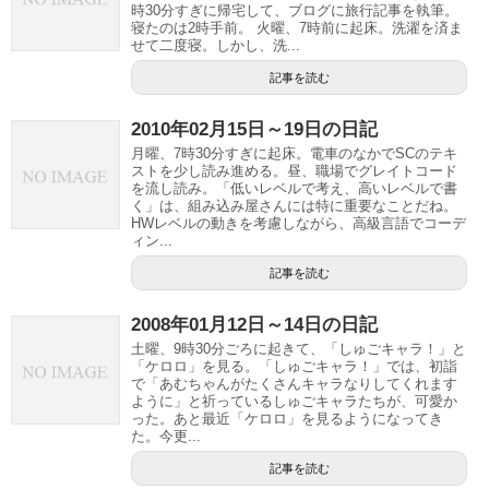
時30分すぎに帰宅して、ブログに旅行記事を執筆。
寝たのは2時手前。 火曜、7時前に起床。洗濯を済ま
せて二度寝。しかし、洗...
記事を読む
2010年02月15日～19日の日記
月曜、7時30分すぎに起床。電車のなかでSCのテキ
ストを少し読み進める。昼、職場でグレイトコード
を流し読み。「低いレベルで考え、高いレベルで書
く」は、組み込み屋さんには特に重要なことだね。
HWレベルの動きを考慮しながら、高級言語でコーデ
ィン...
記事を読む
2008年01月12日～14日の日記
土曜、9時30分ごろに起きて、「しゅごキャラ！」と
「ケロロ」を見る。「しゅごキャラ！」では、初詣
で「あむちゃんがたくさんキャラなりしてくれます
ように」と祈っているしゅごキャラたちが、可愛か
った。あと最近「ケロロ」を見るようになってき
た。今更...
記事を読む