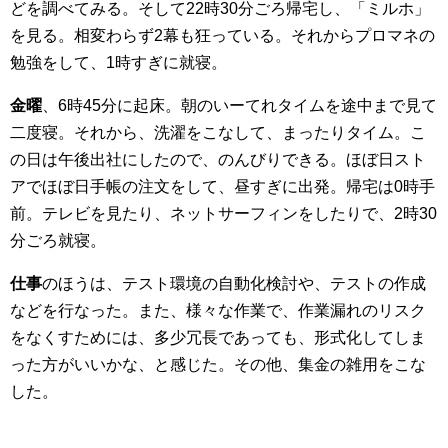
どを調べてみる。そして22時30分ごろ帰宅し、「ミルホ」
を見る。相変わらず2幕も狂っている。それからプロマネの
勉強をして、1時すぎに就寝。
金曜
、6時45分に起床。朝のいーてれタイムを途中まで見て
二度寝。それから、洗濯をこなして、まったりタイム。こ
の日は午後出社にしたので、のんびりできる。ほぼ日スト
アでほぼ日手帳の注文をして、昼すぎに出発。帰宅は0時手
前。テレビを見たり、ネットサーフィンをしたりで、2時30
分ごろ就寝。
仕事
のほうは、テスト環境の自動化検討や、テストの作成
などを行なった。また、様々な作業で、作業漏れのリスク
をなくすためには、多少冗長であっても、形式化してしま
った方がいいかな、と感じた。その他、集金の雑用をこな
した。