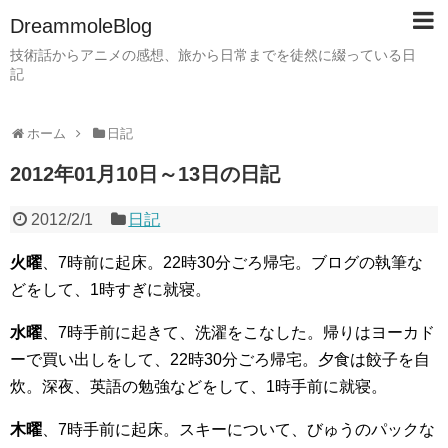
DreammoleBlog
技術話からアニメの感想、旅から日常までを徒然に綴っている日
記
ホーム
日記
2012年01月10日～13日の日記
2012/2/1
日記
火曜
、7時前に起床。22時30分ごろ帰宅。ブログの執筆な
どをして、1時すぎに就寝。
水曜
、7時手前に起きて、洗濯をこなした。帰りはヨーカド
ーで買い出しをして、22時30分ごろ帰宅。夕食は餃子を自
炊。深夜、英語の勉強などをして、1時手前に就寝。
木曜
、7時手前に起床。スキーについて、びゅうのパックな