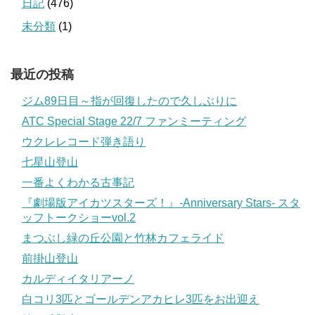
日記
(476)
未分類
(1)
最近の投稿
ジム89日目～指が回復したので久しぶりに
ATC Special Stage 22/7 ファンミーティング
ウクレレコード弾き語り
七星山登山
一番よくわかる古事記
『劇場版アイカツスターズ！』-Anniversary Stars- スタ
ッフトークショーvol.2
まつぶし緑の丘公園と竹林カフェライド
前掛山登山
カルディイタリアーノ
白コリ3匹とゴールデンアカヒレ3匹をお出迎え