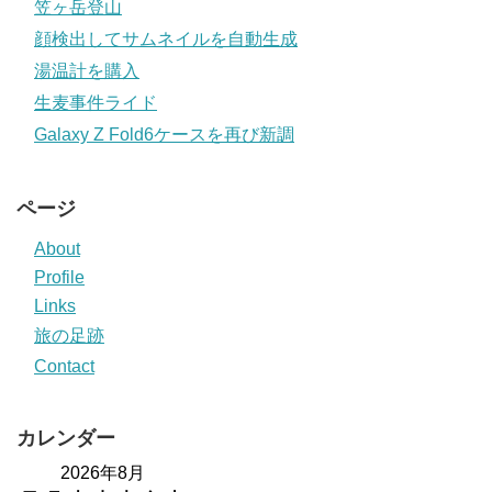
笠ヶ岳登山
顔検出してサムネイルを自動生成
湯温計を購入
生麦事件ライド
Galaxy Z Fold6ケースを再び新調
ページ
About
Profile
Links
旅の足跡
Contact
カレンダー
2026年8月