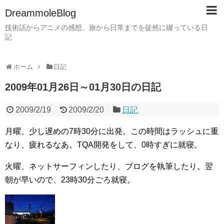
DreammoleBlog
技術話からアニメの感想、旅から日常までを徒然に綴っている日
記
ホーム
日記
2009年01月26日～01月30日の日記
2009/2/19
2009/2/20
日記
月曜、少し遅めの7時30分に出発。この時間はラッシュに重
なり、疲れるなあ。TQA開発をして、0時すぎに就寝。
火曜、ネットサーフィンしたり、ブログを執筆したり。翌
朝が早いので、23時30分ごろ就寝。