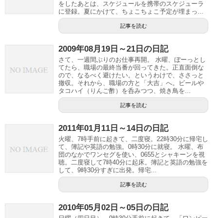
をしたあとは、スケジュールを携帯のスケジューラ
に登録。夏にかけて、ちょこちょこ予定が埋まっ...
記事を読む
2009年08月19日～21日の日記
さて、一週間ぶりのお仕事再開。 水曜、ぼーっとし
てたら、職場の最終当番が回ってきた。正直面倒な
ので、なるべく避けたい。というわけで、ささっと
撤収。それから、職場の方と「大吉」へ。ビールや
タコハイ（りんご酢）を呑みつつ、焼き鳥を...
記事を読む
2011年01月11日～14日の日記
火曜、7時手前に起きて、二度寝。22時30分に帰宅し
て、簿記や英語の勉強。0時30分に就寝。 水曜、布
団のなかでワンセグを使い、0655とシャキーンを視
聴。二度寝して7時40分に起床。簿記と英語の勉強を
して、9時30分すぎに出発。帰宅...
記事を読む
2010年05月02日～05日の日記