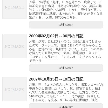
月曜、7時手前に起床。ETVを見つつ二度寝して、8
時30分すぎに出発。帰宅は23時30分ごろ。英語の勉
強をして0時30分ごろ就寝。しかし、寝付きが悪い。
結局2時手前に就寝。水を飲むと、寝付きが良くなる
気がする。 火曜、6時30分ごろ起...
記事を読む
2009年02月02日～06日の日記
月曜、夕方、自社に行くのに、出発が遅れてしまっ
たので、ダッシュで。普通に歩いて20分かかるとこ
ろを、怒涛の8分。無駄に汗かいた。ただ、この用事
が済んだら直帰なので、気楽。帰宅後は、久々に
「コナン」を見たり、「まるみえ」をリアルタイム
で見たり...
記事を読む
2007年10月15日～19日の日記
月曜、朝、4コマの線入れをしたり、HDDレコーダの
中身を少し整理したりした。夜、帰宅すると、頼ま
れていた番組録画が失敗していた。仕方ないので、
Shareで探してみた＾－＾；。その後は、録画した
「まるみえ」を見る。9.11の再検証番組は、強烈...
記事を読む