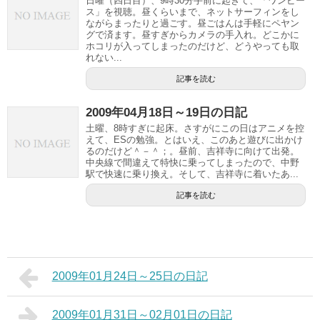
日曜（四日目）、9時30分手前に起きて、「ワンピー
ス」を視聴。昼くらいまで、ネットサーフィンをし
ながらまったりと過ごす。昼ごはんは手軽にペヤン
グで済ます。昼すぎからカメラの手入れ。どこかに
ホコリが入ってしまったのだけど、どうやっても取
れない...
記事を読む
2009年04月18日～19日の日記
土曜、8時すぎに起床。さすがにこの日はアニメを控
えて、ESの勉強。とはいえ、このあと遊びに出かけ
るのだけど＾－＾；。昼前、吉祥寺に向けて出発。
中央線で間違えて特快に乗ってしまったので、中野
駅で快速に乗り換え。そして、吉祥寺に着いたあ...
記事を読む
2009年01月24日～25日の日記
2009年01月31日～02月01日の日記