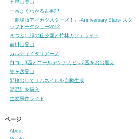
七星山登山
一番よくわかる古事記
『劇場版アイカツスターズ！』-Anniversary Stars- スタ
ッフトークショーvol.2
まつぶし緑の丘公園と竹林カフェライド
前掛山登山
カルディイタリアーノ
白コリ3匹とゴールデンアカヒレ3匹をお出迎え
笠ヶ岳登山
顔検出してサムネイルを自動生成
湯温計を購入
生麦事件ライド
ページ
About
Profile