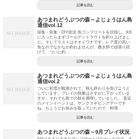
記事を読む
あつまれどうぶつの森～よじょうはん島
通信vol.12
採集・収集・DIY状況 魚コンプリートを目指し、9月
に入ったらまずゴールデントラウトを釣り上げまし
た。そしてラストはオオイワナです。レア度の高い
魚なのでなかなか釣れませんが、撒き餌で頑張り続
けて、ついに釣...
記事を読む
あつまれどうぶつの森～よじょうはん島
通信vol.2
ついに初雪が観測されて、秋も終わりを告げようと
しています。プレイの熱量はさすがに下がっていま
すが、それでも島での秋を満喫していました。 直近
のメインイベントは、サンクスギビングデーです
ね。ちょうどお休みを取っていたので、料理...
記事を読む
あつまれどうぶつの森～9月プレイ状況
9月はあまり大きなアップデートはなかったので、ま