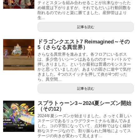
ティとスタンを組み合わせることが出来なかったた
め確度は下がりますが、それでもだいぶ行動回数を
削れるのでわりと楽に勝てました。産卵管はより
生...
記事を読む
ドラゴンクエスト7 Reimagined～その
5（さらなる異世界）
さらなる異世界を進みます。各フロアにいるボス
は、多少危ういシーンはあるもののオートバトルで
押しきりました。というか最初は普通のモンスター
かと思っていましたが、あまりの固さに途中で気付
きました。4つのスイッチを押して炎が4つ灯った
ら、異空間...
記事を読む
スプラトゥーン3～2024夏シーズン開始
（その12）
2024年夏シーズンが始まりました。さっそく新しい
ステージであるリュウグウターミナルも遊んでみま
した。コの字型になっていて、点対称ではなく線対
称なステージなので、割り振られた陣地によってス
テージの向きが変わって見えます...