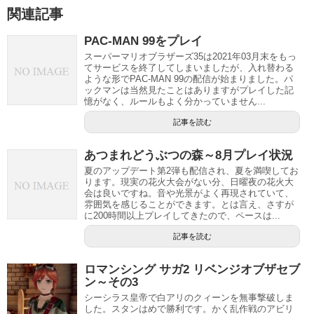
関連記事
PAC-MAN 99をプレイ
スーパーマリオブラザーズ35は2021年03月末をもっ
てサービスを終了してしまいましたが、入れ替わる
ような形でPAC-MAN 99の配信が始まりました。パ
ックマンは当然見たことはありますがプレイした記
憶がなく、ルールもよく分かっていません...
記事を読む
あつまれどうぶつの森～8月プレイ状況
夏のアップデート第2弾も配信され、夏を満喫してお
ります。現実の花火大会がない分、日曜夜の花火大
会は良いですね。音や光景がよく再現されていて、
雰囲気を感じることができます。とは言え、さすが
に200時間以上プレイしてきたので、ペースは...
記事を読む
ロマンシング サガ2 リベンジオブザセブ
ン～その3
シーシラス皇帝で白アリのクィーンを無事撃破しま
した。スタンはめで勝利です。かく乱作戦のアビリ