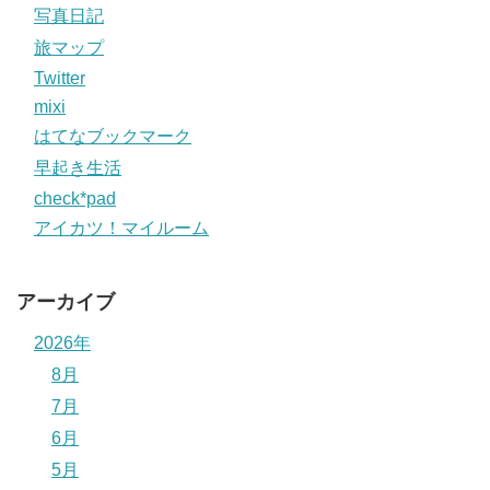
写真日記
旅マップ
Twitter
mixi
はてなブックマーク
早起き生活
check*pad
アイカツ！マイルーム
アーカイブ
2026年
8月
7月
6月
5月