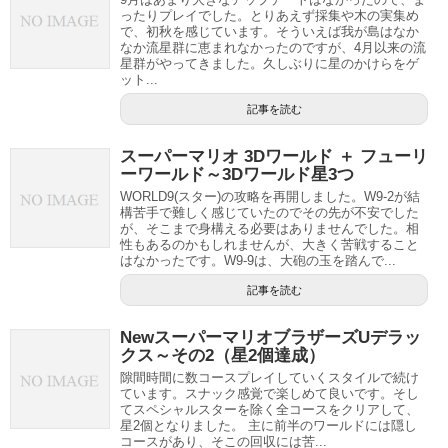
ったりプレイでした。とりあえず採集や木の実集め
で、初秋を感じています。そういえば我が島はなか
なか流星群に恵まれなかったのですが、4月以来の流
星群がやってきました。久しぶりに星のかけらをゲ
ット...
記事を読む
スーパーマリオ 3Dワールド ＋ フューリ
ーワールド～3Dワールド星3つ
WORLD9(スター)の攻略を再開しました。W9-2が結
構苦手で難しく感じていたのでその先が不安でした
が、そこまで身構える必要はありませんでした。相
性もあるのかもしれませんが、大きく苦戦すること
はなかったです。W9-9は、大砲の玉を踏んで...
記事を読む
NewスーパーマリオブラザーズUデラッ
クス～その2（星2個達成）
隙間時間に数コースプレイしていくスタイルで続け
ています。スナック感覚で楽しめて良いです。そし
てスペシャルスターを除く全コースをクリアして、
星2個となりました。 主に前半のワールドには隠し
コースがあり、そこの回収には苦...