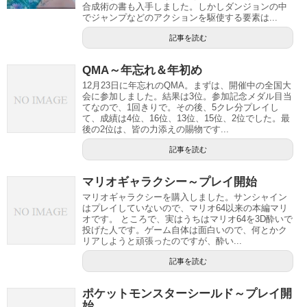
合成術の書も入手しました。しかしダンジョンの中
でジャンプなどのアクションを駆使する要素は...
記事を読む
QMA～年忘れ＆年初め
12月23日に年忘れのQMA。まずは、開催中の全国大
会に参加しました。結果は3位。参加記念メダル目当
てなので、1回きりで。その後、5クレ分プレイし
て、成績は4位、16位、13位、15位、2位でした。最
後の2位は、皆の力添えの賜物です...
記事を読む
マリオギャラクシー～プレイ開始
マリオギャラクシーを購入しました。サンシャイン
はプレイしていないので、マリオ64以来の本編マリ
オです。 ところで、実はうちはマリオ64を3D酔いで
投げた人です。ゲーム自体は面白いので、何とかク
リアしようと頑張ったのですが、酔い...
記事を読む
ポケットモンスターシールド～プレイ開
始