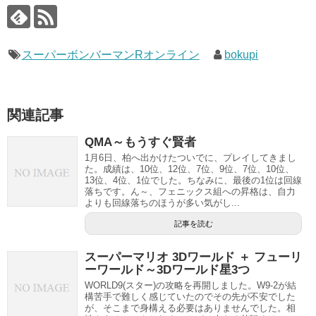
スーパーボンバーマンRオンライン
bokupi
関連記事
QMA～もうすぐ賢者
1月6日、柏へ出かけたついでに、プレイしてきまし
た。成績は、10位、12位、7位、9位、7位、10位、
13位、4位、1位でした。ちなみに、最後の1位は回線
落ちです。ん～、フェニックス組への昇格は、自力
よりも回線落ちのほうが多い気がし...
記事を読む
スーパーマリオ 3Dワールド ＋ フューリ
ーワールド～3Dワールド星3つ
WORLD9(スター)の攻略を再開しました。W9-2が結
構苦手で難しく感じていたのでその先が不安でした
が、そこまで身構える必要はありませんでした。相