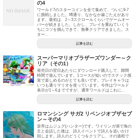
の4
ワールド7のスターコインを全て集めて、ついに9-7
に挑戦しました。噂通り、なかなか歯ごたえがあり
ます。最初は、2～3スクロールくらいでゲームオー
バーが続きました。しかし、プレイを重ねていくう
ちにコツを掴んできて、無事クリアできました。ス
ター...
記事を読む
スーパーマリオブラザーズワンダー～ク
リア（その1）
発売日の翌日あたりにダウンロード購入して、隙間
時間で遊んでいます。1コースが短いのでスナック感
覚で楽しめるのがとても良いです。プレイキャラは
いつも通りマリオを使っています。今作はワールド
表示が1～6までですが、通常ワールドはこれに...
記事を読む
ロマンシング サガ2 リベンジオブザセブ
ン～その4
皇帝はムジュグ(ハンター)です。ワイリンガ湖で海の
主と会話した後は、詩人イベントで詩人を追いかけ
回します。詩人のどうくつをクリアし、その過程で