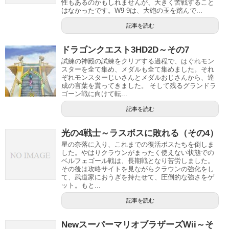
性もあるのかもしれませんが、大きく苦戦すること
はなかったです。W9-9は、大砲の玉を踏んで...
記事を読む
ドラゴンクエスト3HD2D～その7
試練の神殿の試練をクリアする過程で、はぐれモン
スターを全て集め、メダルも全て集めました。それ
ぞれモンスターじいさんとメダルおじさんから、達
成の言葉を貰ってきました。 そして残るグランドラ
ゴーン戦に向けて転...
記事を読む
光の4戦士～ラスボスに敗れる（その4）
星の奈落に入り、これまでの復活ボスたちを倒しま
した。やはりクラウンがまったく使えない状態での
ベルフェゴール戦は、長期戦となり苦労しました。
その後は攻略サイトを見ながらクラウンの強化をし
て、武道家におうぎを持たせて、圧倒的な強さをゲ
ット。もと...
記事を読む
NewスーパーマリオブラザーズWii～そ