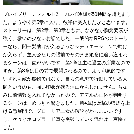
ブレイブリーデフォルト2、プレイ時間が50時間を超えまし
た。ようやく第5章に入り、後半に突入したかと思います。
ストーリーは、第2章、第3章ともに、なかなか胸糞要素が
強く、救いの少ないお話でした。一般的なRPGのストーリ
ーなら、間一髪助けが入るようなシチュエーションで助け
が入らず、主人公たちの眼前でそのまま絶命に追い込まれ
るシーンは、歯がゆいです。第2章は主に過去の所業なので
すが、第3章は目の前で展開されるので、より印象的です。
いずれも敵が魔物ではなく、自らの意思で行動している人
間というのも、強い印象が残る理由かもしれません。ちな
みに前情報を入れてなかったので、アデルの正体が判明す
るシーンは、めっちゃ驚きました。第4章は反撃の狼煙を上
げる急展開で、グローリア王女の演説がかっこいいです
し、次々とホログラード軍を突破していく流れは、爽快で
した。