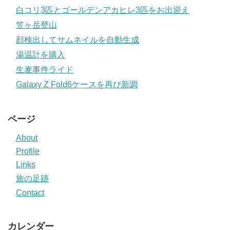
白コリ3匹とゴールデンアカヒレ3匹をお出迎え
笠ヶ岳登山
顔検出してサムネイルを自動生成
湯温計を購入
生麦事件ライド
Galaxy Z Fold6ケースを再び新調
ページ
About
Profile
Links
旅の足跡
Contact
カレンダー