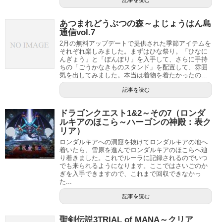
記事を読む
あつまれどうぶつの森～よじょうはん島
通信vol.7
2月の無料アップデートで提供された季節アイテムを
それぞれ楽しみました。まずはひな祭り。「ひなに
んぎょう」と「ぼんぼり」を入手して、さらに手持
ちの「ごうかなきものスタンド」を配置して、雰囲
気を出してみました。本当は着物を着たかったの...
記事を読む
ドラゴンクエスト1&2～その7（ロンダ
ルキアのほこら～ハーゴンの神殿：表ク
リア）
ロンダルキアへの洞窟を抜けてロンダルキアの地へ
着いたら、雪原を進んでロンダルキアのほこらへ辿
り着きました。これでルーラに記録されるのでいつ
でも来られるようになります。ここではさいごのか
ぎを入手できますので、これまで回収できなかっ
た...
記事を読む
聖剣伝説3TRIAL of MANA～クリア