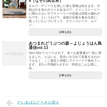
4（なぞの異世界）
オルゴ・デミーラを倒した後も冒険は続きます。今
回は行き先のガイドがあるので、メインストーリー
に関わらないサブストーリーの石板は回収が漏れが
ちです。というわけで、金銀の石板を集める前に、
残っていたレブレサック、グリンフレーク、ルー
メ...
記事を読む
あつまれどうぶつの森～よじょうはん島
通信vol.13
Ver2.00がリリースされて、色々な新要素が一気に増
えました。とはいえ、気合いを入れて収集するわけ
でもなく、ここ最近と同様にマイペースで進めてい
ます。 約1ヶ月弱経ちますが、現状はこんな感じ。
何...
記事を読む
だいあぱんたちをお迎え