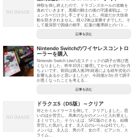
神獣を倒し終えたので、ドラゴンズホールの攻略を
進めていきます。黒曜の騎士の後の守護者戦は、ツ
ェンカーだけ少し手こずりました。何故だか大技発
動を防ぎきれません。残り2体は楽勝すぎでした。そ
して最深部で因縁の相手、紅蓮の魔導師とのバト...
記事を読む
Nintendo Switchのワイヤレスコントロ
ーラーを購入
Nintendo Switch Liteの左スティックの調子が再び悪
くなりました。昨年10月に修理してからわずか3か月
ちょいです。前回は購入後3年経過による経年劣化の
影響もあるかと思いましたが、今回僅か3か月で調子
が悪くなったことを考える...
記事を読む
ドラクエ5（DS版）～クリア
何とかミルドラースを倒して、クリアしました。思
いのほか苦労し、馬車のなかのメンバと入れ替えし
まくりでした。そういえば、SFC版のときも、結構
苦労した気がします。主人公のレベルは41でした。
メンバは、主人公、男の子、女の子、ビアンカ、ス
ライム...