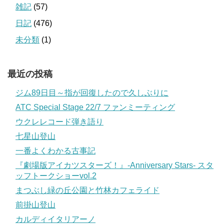
雑記
(57)
日記
(476)
未分類
(1)
最近の投稿
ジム89日目～指が回復したので久しぶりに
ATC Special Stage 22/7 ファンミーティング
ウクレレコード弾き語り
七星山登山
一番よくわかる古事記
『劇場版アイカツスターズ！』-Anniversary Stars- スタ
ッフトークショーvol.2
まつぶし緑の丘公園と竹林カフェライド
前掛山登山
カルディイタリアーノ