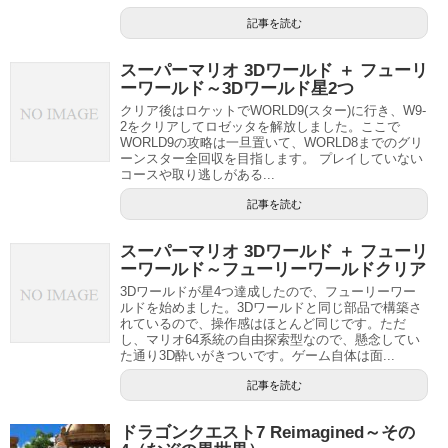
記事を読む
スーパーマリオ 3Dワールド ＋ フューリ
ーワールド～3Dワールド星2つ
クリア後はロケットでWORLD9(スター)に行き、W9-
2をクリアしてロゼッタを解放しました。ここで
WORLD9の攻略は一旦置いて、WORLD8までのグリ
ーンスター全回収を目指します。 プレイしていない
コースや取り逃しがある...
記事を読む
スーパーマリオ 3Dワールド ＋ フューリ
ーワールド～フューリーワールドクリア
3Dワールドが星4つ達成したので、フューリーワー
ルドを始めました。3Dワールドと同じ部品で構築さ
れているので、操作感はほとんど同じです。ただ
し、マリオ64系統の自由探索型なので、懸念してい
た通り3D酔いがきついです。ゲーム自体は面...
記事を読む
ドラゴンクエスト7 Reimagined～その