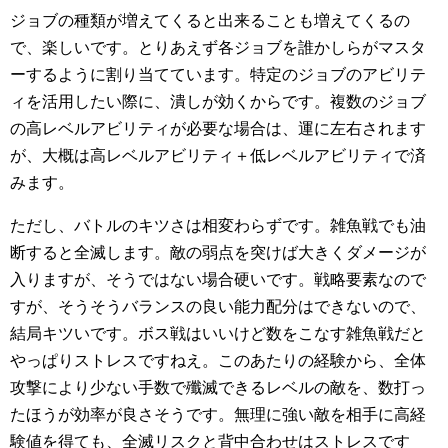
ジョブの種類が増えてくると出来ることも増えてくるの
で、楽しいです。とりあえず各ジョブを誰かしらがマスタ
ーするように割り当てています。特定のジョブのアビリテ
ィを活用したい際に、潰しが効くからです。複数のジョブ
の高レベルアビリティが必要な場合は、運に左右されます
が、大概は高レベルアビリティ＋低レベルアビリティで済
みます。
ただし、バトルのキツさは相変わらずです。雑魚戦でも油
断すると全滅します。敵の弱点を突けば大きくダメージが
入りますが、そうではない場合硬いです。戦略要素なので
すが、そうそうバランスの良い能力配分はできないので、
結局キツいです。ボス戦はいいけど数をこなす雑魚戦だと
やっぱりストレスですねえ。このあたりの経験から、全体
攻撃により少ない手数で殲滅できるレベルの敵を、数打っ
たほうが効率が良さそうです。無理に強い敵を相手に高経
験値を得ても、全滅リスクと背中合わせはストレスです