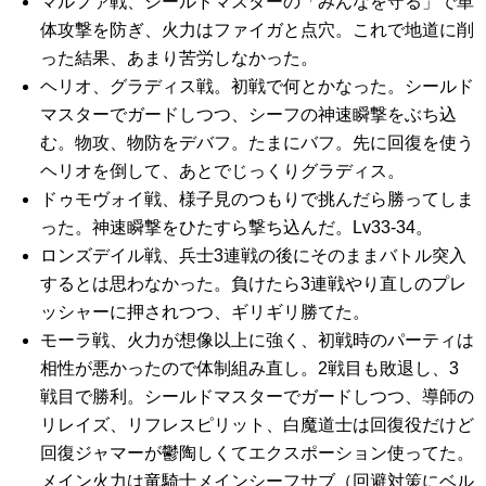
マルファ戦、シールドマスターの「みんなを守る」で単
体攻撃を防ぎ、火力はファイガと点穴。これで地道に削
った結果、あまり苦労しなかった。
ヘリオ、グラディス戦。初戦で何とかなった。シールド
マスターでガードしつつ、シーフの神速瞬撃をぶち込
む。物攻、物防をデバフ。たまにバフ。先に回復を使う
ヘリオを倒して、あとでじっくりグラディス。
ドゥモヴォイ戦、様子見のつもりで挑んだら勝ってしま
った。神速瞬撃をひたすら撃ち込んだ。Lv33-34。
ロンズデイル戦、兵士3連戦の後にそのままバトル突入
するとは思わなかった。負けたら3連戦やり直しのプレ
ッシャーに押されつつ、ギリギリ勝てた。
モーラ戦、火力が想像以上に強く、初戦時のパーティは
相性が悪かったので体制組み直し。2戦目も敗退し、3
戦目で勝利。シールドマスターでガードしつつ、導師の
リレイズ、リフレスピリット、白魔道士は回復役だけど
回復ジャマーが鬱陶しくてエクスポーション使ってた。
メイン火力は竜騎士メインシーフサブ（回避対策にベル