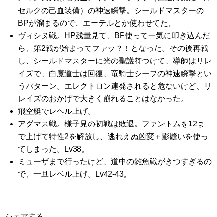
セルクの己血装備）の神速瞬撃。シールドマスターの
BPが溜まるので、エーテルとか使わせてた。
ヴィシヌ戦。HP残量見て、BP使って一気に叩き込んだ
ら、第2戦が始まってファッ？！となった。その後再戦
し、シールドマスターに光の聖護符つけて、導師はリレ
イズで、白魔道士は回復、竜騎士シーフの神速瞬撃とい
うパターン。エレクトロン連発されると危ないけど、リ
レイズのおかげで大きく崩れることはなかった。
飛空艇でレベル上げ。
アダマス戦。様子見の初戦は敗退。ファントムを12ま
で上げて特性2を解放し、逃れえぬ凶変＋影縫いを使っ
てしまった。Lv38。
ミューザまで行ったけど、道中の雑魚戦がきつすぎるの
で、一旦レベル上げ。Lv42-43。
シェアする