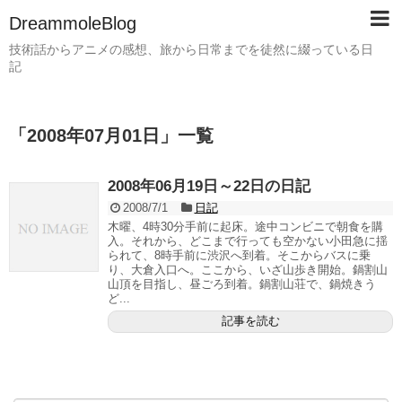
DreammoleBlog
技術話からアニメの感想、旅から日常までを徒然に綴っている日
記
「
2008年07月01日
」
一覧
2008年06月19日～22日の日記
2008/7/1
日記
木曜、4時30分手前に起床。途中コンビニで朝食を購
入。それから、どこまで行っても空かない小田急に揺
られて、8時手前に渋沢へ到着。そこからバスに乗
り、大倉入口へ。ここから、いざ山歩き開始。鍋割山
山頂を目指し、昼ごろ到着。鍋割山荘で、鍋焼きう
ど...
記事を読む