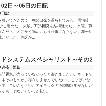
3月02日～05日の日記
日記
ち着いてきたので、朝の出発を遅らせてみる。帰宅後
少し進めた。 火曜、TQA開発を結構進めた。 水曜、職
飲んだら、とにかく眠い。もう仕事にならない。花粉症
いだった。体調が...
ッドシステムスペシャリスト～その2
資格・勉強
想問題集が売っていなかったと書きましたが、ネットで
、本そのものが、存在しませんでしたorz。しょぼいな、
って、ごめんなさい。アイテックの予想問題集がないだ
そも一切ないといった状況。一...