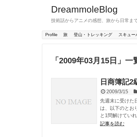
DreammoleBlog
技術話からアニメの感想、旅から日常ま
Profile
旅
登山・トレッキング
スキュー
「
2009年03月15日
」
一
日商簿記2
2009/3/15
先週末に受けた
は、以下のとおりです。 (
と1問解けていれ..
記事を読む