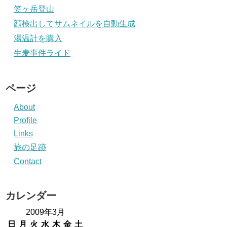
笠ヶ岳登山
顔検出してサムネイルを自動生成
湯温計を購入
生麦事件ライド
ページ
About
Profile
Links
旅の足跡
Contact
カレンダー
2009年3月
日
月
火
水
木
金
土