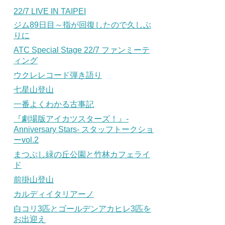
22/7 LIVE IN TAIPEI
ジム89日目～指が回復したので久しぶ
りに
ATC Special Stage 22/7 ファンミーテ
ィング
ウクレレコード弾き語り
七星山登山
一番よくわかる古事記
『劇場版アイカツスターズ！』-
Anniversary Stars- スタッフトークショ
ーvol.2
まつぶし緑の丘公園と竹林カフェライ
ド
前掛山登山
カルディイタリアーノ
白コリ3匹とゴールデンアカヒレ3匹を
お出迎え