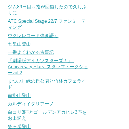
ジム89日目～指が回復したので久しぶ
りに
ATC Special Stage 22/7 ファンミーテ
ィング
ウクレレコード弾き語り
七星山登山
一番よくわかる古事記
『劇場版アイカツスターズ！』-
Anniversary Stars- スタッフトークショ
ーvol.2
まつぶし緑の丘公園と竹林カフェライ
ド
前掛山登山
カルディイタリアーノ
白コリ3匹とゴールデンアカヒレ3匹を
お出迎え
笠ヶ岳登山