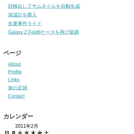
顔検出してサムネイルを自動生成
湯温計を購入
生麦事件ライド
Galaxy Z Fold6ケースを再び新調
ページ
About
Profile
Links
旅の足跡
Contact
カレンダー
2011年2月
日
月
火
水
木
金
土