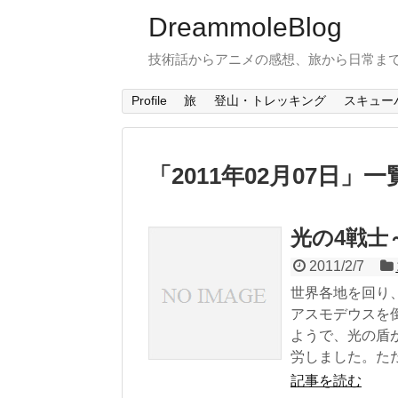
DreammoleBlog
技術話からアニメの感想、旅から日常ま
Profile
旅
登山・トレッキング
スキュー
「
2011年02月07日
」
一
光の4戦士
2011/2/7
世界各地を回り
アスモデウスを
ようで、光の盾
労しました。ただ
記事を読む