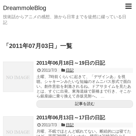
DreammoleBlog
技術話からアニメの感想、旅から日常までを徒然に綴っている日
記
「
2011年07月03日
」
一覧
2011年06月18日～19日の日記
2011/7/3
日記
土曜、7時前くらいに起きて、「デザインあ」を視
聴。シャキーンみたいな短編のオムニバス形式で面白
い。創作意欲を刺激されるね。ドアサタイムを見たあ
とは、すぐに出発。東海道線で新橋まで行き、そこか
ら銀座線に乗り換えて赤坂見附へ。 ...
記事を読む
2011年06月13日～17日の日記
2011/7/3
日記
月曜、不眠でほとんど眠れてない。断続的には寝てた