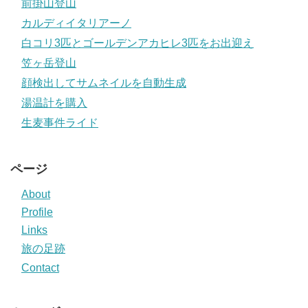
前掛山登山
カルディイタリアーノ
白コリ3匹とゴールデンアカヒレ3匹をお出迎え
笠ヶ岳登山
顔検出してサムネイルを自動生成
湯温計を購入
生麦事件ライド
ページ
About
Profile
Links
旅の足跡
Contact