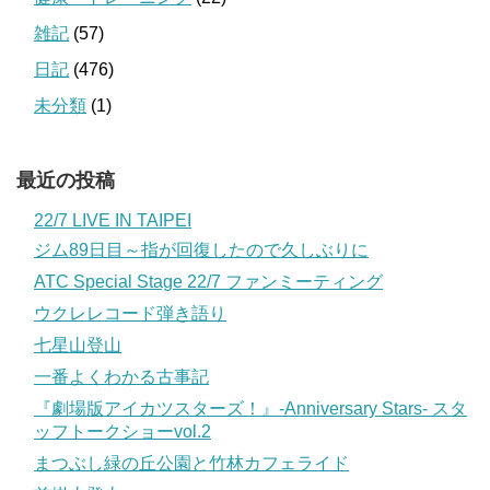
雑記
(57)
日記
(476)
未分類
(1)
最近の投稿
22/7 LIVE IN TAIPEI
ジム89日目～指が回復したので久しぶりに
ATC Special Stage 22/7 ファンミーティング
ウクレレコード弾き語り
七星山登山
一番よくわかる古事記
『劇場版アイカツスターズ！』-Anniversary Stars- スタ
ッフトークショーvol.2
まつぶし緑の丘公園と竹林カフェライド