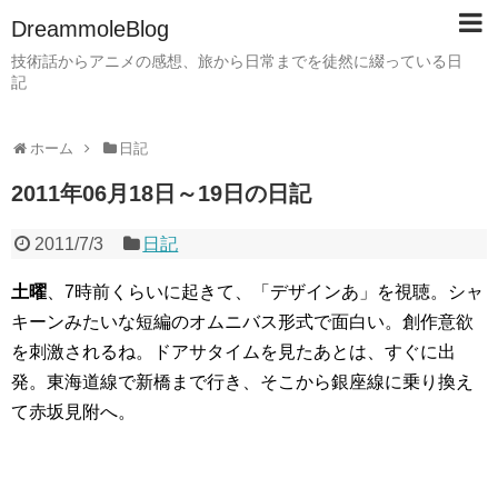
DreammoleBlog
技術話からアニメの感想、旅から日常までを徒然に綴っている日
記
ホーム
日記
2011年06月18日～19日の日記
2011/7/3
日記
土曜
、7時前くらいに起きて、「デザインあ」を視聴。シャ
キーンみたいな短編のオムニバス形式で面白い。創作意欲
を刺激されるね。ドアサタイムを見たあとは、すぐに出
発。東海道線で新橋まで行き、そこから銀座線に乗り換え
て赤坂見附へ。