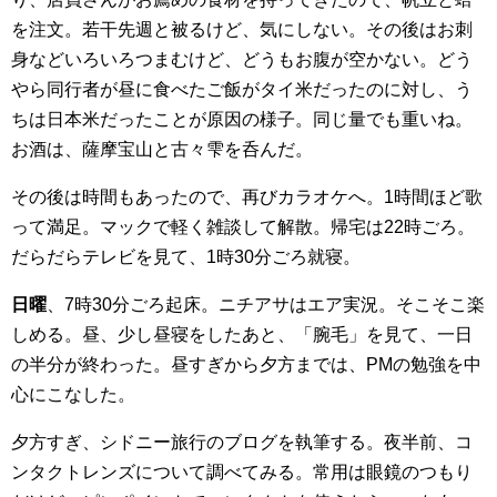
を注文。若干先週と被るけど、気にしない。その後はお刺
身などいろいろつまむけど、どうもお腹が空かない。どう
やら同行者が昼に食べたご飯がタイ米だったのに対し、う
ちは日本米だったことが原因の様子。同じ量でも重いね。
お酒は、薩摩宝山と古々雫を呑んだ。
その後は時間もあったので、再びカラオケへ。1時間ほど歌
って満足。マックで軽く雑談して解散。帰宅は22時ごろ。
だらだらテレビを見て、1時30分ごろ就寝。
日曜
、7時30分ごろ起床。ニチアサはエア実況。そこそこ楽
しめる。昼、少し昼寝をしたあと、「腕毛」を見て、一日
の半分が終わった。昼すぎから夕方までは、PMの勉強を中
心にこなした。
夕方すぎ、シドニー旅行のブログを執筆する。夜半前、コ
ンタクトレンズについて調べてみる。常用は眼鏡のつもり