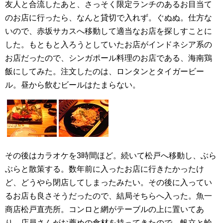
友人と合流したあと、さっそく限定ランチのあるお目当て
のお店に行ったら、なんと貸切で入れず。ぐぬぬ。仕方な
いので、赤坂サカスへ移動して適当なお店を探しすことに
した。もともと入ろうとしていたお店がインドネシア系の
お店だったので、シンガポール料理のお店である、海南鶏
飯にしてみた。注文したのは、ロンタンとタイガービー
ル。昼から飲むビールはたまらない。
その後はカラオケを3時間ほど。続いて松戸へ移動し、ぶら
ぶらと散策する。数年前に入ったお店に行きたかったけ
ど、どうやら閉店してしまったみたい。その後に入ってい
るお店も良さそうだったので、結局そちらへ入った。魚一
商店松戸直売所。コンロと網がテーブルの上に置いてあ
り、店員さんがお薦めの食材を持ってきたので、帆立と蛤