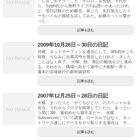
「しゅごキャラ！」と「ケロロ」を視聴。それか
ら、Sylph氏から無料ライブのお誘いがあったけれ
ど、翌日試験のため断念。昼ごろ、先日加入したイ
ーモバイルの接続を試してみた。結構さっくり繋が
った...
記事を読む
2009年10月26日～30日の日記
月曜、ネットサーフィンを適当にして、0時45分ごろ
就寝。ちなみに台風20号が接近したけれど、大した
ことはなく終了。 火曜、朝、簿記の勉強を少し進め
る。それから、職場へ向かう途中に大船駅へ寄り、
週末の宮城旅行の新幹線切符...
記事を読む
2007年12月25日～28日の日記
火曜、まったりと「やぐちひとり」のスペシャルを
見る。それからブログを執筆していたら、あっとい
う間に3時。週初めから寝不足だー。 水曜、
Subversionについて調査。ローカルではなく、ネッ
トワーク越しにデータをやり取りする場合は、サ...
記事を読む