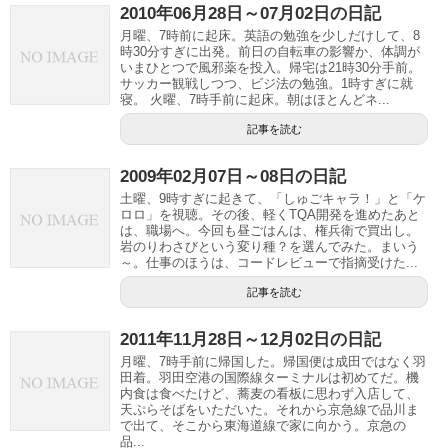
2010年06月28日～07月02日の日記
月曜、7時前に起床。英語の勉強を少しだけして、8
時30分すぎに出発。前日の自転車の影響か、体調が
いまひとつで風邪薬を投入。帰宅は21時30分手前。
サッカー観戦しつつ、ビジ法の勉強。1時すぎに就
寝。 火曜、7時手前に起床。朝はほとんどネ...
記事を読む
2009年02月07日～08日の日記
土曜、9時すぎに起きて、「しゅごキャラ！」と「ケ
ロロ」を視聴。その後、軽くTQA開発を進めたあと
は、職場へ。今回も昼ごはんは、権兵衛で買出し。
岩のりわさびという変り種？を選んでみた。まいう
～。仕事のほうは、コードレビューで指摘受けた...
記事を読む
2011年11月28日～12月02日の日記
月曜、7時手前に帰国した。帰国便は成田ではなく羽
田着。羽田空港の国際線ターミナルは初めてだ。機
内食は食べたけど、蕎麦の看板に思わず入店して、
天ぷらそばをいただいた。それから京急線で品川ま
で出て、そこから東海道線で家に向かう。京急の
品...