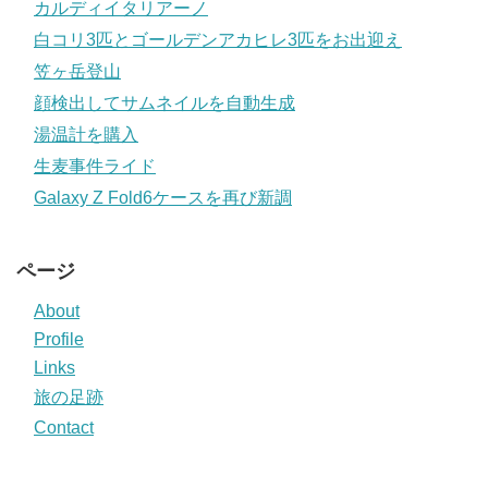
カルディイタリアーノ
白コリ3匹とゴールデンアカヒレ3匹をお出迎え
笠ヶ岳登山
顔検出してサムネイルを自動生成
湯温計を購入
生麦事件ライド
Galaxy Z Fold6ケースを再び新調
ページ
About
Profile
Links
旅の足跡
Contact