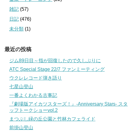
雑記
(57)
日記
(476)
未分類
(1)
最近の投稿
ジム89日目～指が回復したので久しぶりに
ATC Special Stage 22/7 ファンミーティング
ウクレレコード弾き語り
七星山登山
一番よくわかる古事記
『劇場版アイカツスターズ！』-Anniversary Stars- スタ
ッフトークショーvol.2
まつぶし緑の丘公園と竹林カフェライド
前掛山登山