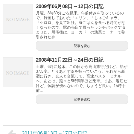
2009年06月08日～12日の日記
月曜、8時30分ごろ起床。午前休みを取っているの
で、録画しておいた「エリン」「しゅごキャラ」
「ケロロ」を見て出社。昼ごはんを食べる時間がな
くなったので、駅の売店で買ったランチパックで済
ませた。帰宅後は、ヨーカドーの惣菜コーナーで割
引された弁...
記事を読む
2008年11月22日～24日の日記
土曜、6時に起床。この日から高山旅行だけど、熱が
37.5度。とりあえず薬を持っていこう。それから新
宿に行き、友人と合流して、高速バスターミナル
へ。あとは、延々と5時間半ほど乗車。まあ、退屈だ
けど、体調が優れないので、ちょうど良い。15時手
前...
記事を読む
2011年06月13日～17日の日記