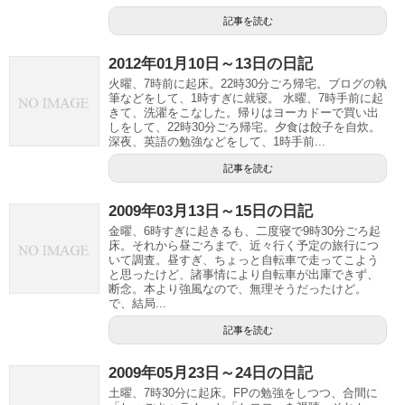
記事を読む
2012年01月10日～13日の日記
火曜、7時前に起床。22時30分ごろ帰宅。ブログの執
筆などをして、1時すぎに就寝。 水曜、7時手前に起
きて、洗濯をこなした。帰りはヨーカドーで買い出
しをして、22時30分ごろ帰宅。夕食は餃子を自炊。
深夜、英語の勉強などをして、1時手前...
記事を読む
2009年03月13日～15日の日記
金曜、6時すぎに起きるも、二度寝で9時30分ごろ起
床。それから昼ごろまで、近々行く予定の旅行につ
いて調査。昼すぎ、ちょっと自転車で走ってこよう
と思ったけど、諸事情により自転車が出庫できず、
断念。本より強風なので、無理そうだったけど。
で、結局...
記事を読む
2009年05月23日～24日の日記
土曜、7時30分に起床。FPの勉強をしつつ、合間に