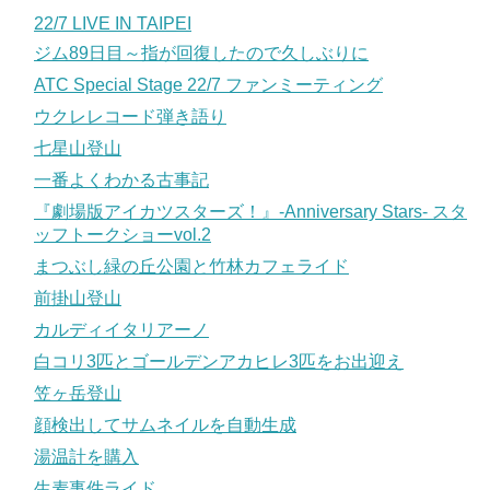
22/7 LIVE IN TAIPEI
ジム89日目～指が回復したので久しぶりに
ATC Special Stage 22/7 ファンミーティング
ウクレレコード弾き語り
七星山登山
一番よくわかる古事記
『劇場版アイカツスターズ！』-Anniversary Stars- スタ
ッフトークショーvol.2
まつぶし緑の丘公園と竹林カフェライド
前掛山登山
カルディイタリアーノ
白コリ3匹とゴールデンアカヒレ3匹をお出迎え
笠ヶ岳登山
顔検出してサムネイルを自動生成
湯温計を購入
生麦事件ライド