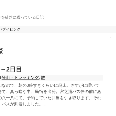
でを徒然に綴っている日記
バダイビング
覧
～2日目
登山・トレッキング
,
旅
山なので、朝の3時すぎくらいに起床。さすがに眠いで
せて、真っ暗な中、民宿を出発。宮之浦バス停の前にあ
の八十八にて、予約していた弁当を引き取ります。それ
バスが到着しました。 ...