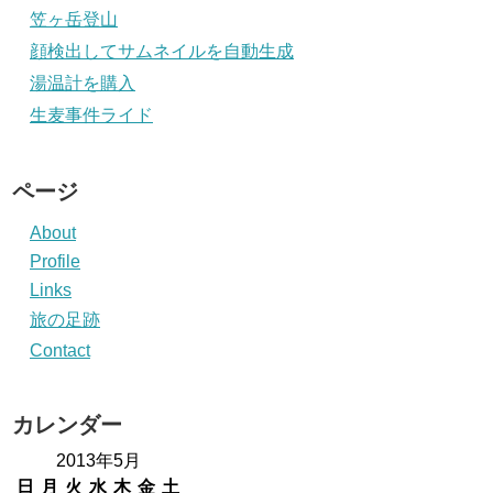
笠ヶ岳登山
顔検出してサムネイルを自動生成
湯温計を購入
生麦事件ライド
ページ
About
Profile
Links
旅の足跡
Contact
カレンダー
2013年5月
日
月
火
水
木
金
土