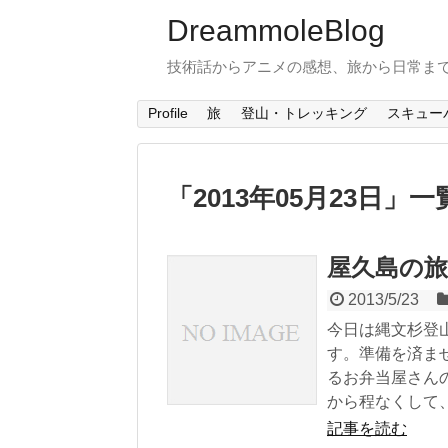
DreammoleBlog
技術話からアニメの感想、旅から日常ま
Profile
旅
登山・トレッキング
スキュー
「
2013年05月23日
」
一
屋久島の旅
2013/5/23
今日は縄文杉登
す。準備を済ま
るお弁当屋さん
から程なくして、
記事を読む