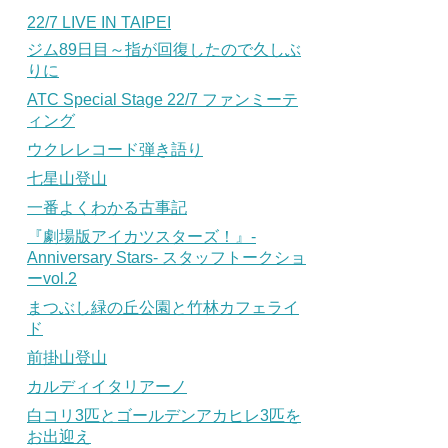
22/7 LIVE IN TAIPEI
ジム89日目～指が回復したので久しぶ
りに
ATC Special Stage 22/7 ファンミーテ
ィング
ウクレレコード弾き語り
七星山登山
一番よくわかる古事記
『劇場版アイカツスターズ！』-
Anniversary Stars- スタッフトークショ
ーvol.2
まつぶし緑の丘公園と竹林カフェライ
ド
前掛山登山
カルディイタリアーノ
白コリ3匹とゴールデンアカヒレ3匹を
お出迎え