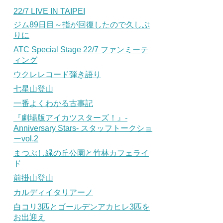
22/7 LIVE IN TAIPEI
ジム89日目～指が回復したので久しぶ
りに
ATC Special Stage 22/7 ファンミーテ
ィング
ウクレレコード弾き語り
七星山登山
一番よくわかる古事記
『劇場版アイカツスターズ！』-
Anniversary Stars- スタッフトークショ
ーvol.2
まつぶし緑の丘公園と竹林カフェライ
ド
前掛山登山
カルディイタリアーノ
白コリ3匹とゴールデンアカヒレ3匹を
お出迎え