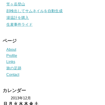
笠ヶ岳登山
顔検出してサムネイルを自動生成
湯温計を購入
生麦事件ライド
ページ
About
Profile
Links
旅の足跡
Contact
カレンダー
2013年12月
日
月
火
水
木
金
土