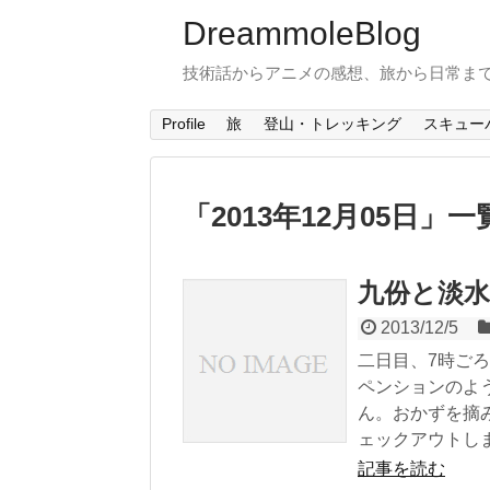
DreammoleBlog
技術話からアニメの感想、旅から日常ま
Profile
旅
登山・トレッキング
スキュー
「
2013年12月05日
」
一
九份と淡水
2013/12/5
二日目、7時ご
ペンションのよ
ん。おかずを摘
ェックアウトしまし
記事を読む