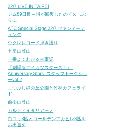
22/7 LIVE IN TAIPEI
ジム89日目～指が回復したので久しぶ
りに
ATC Special Stage 22/7 ファンミーテ
ィング
ウクレレコード弾き語り
七星山登山
一番よくわかる古事記
『劇場版アイカツスターズ！』-
Anniversary Stars- スタッフトークショ
ーvol.2
まつぶし緑の丘公園と竹林カフェライ
ド
前掛山登山
カルディイタリアーノ
白コリ3匹とゴールデンアカヒレ3匹を
お出迎え