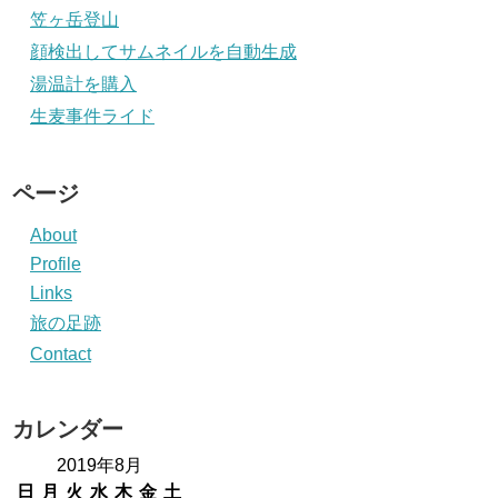
笠ヶ岳登山
顔検出してサムネイルを自動生成
湯温計を購入
生麦事件ライド
ページ
About
Profile
Links
旅の足跡
Contact
カレンダー
2019年8月
日
月
火
水
木
金
土