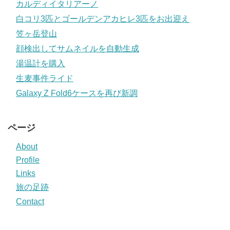
カルディイタリアーノ
白コリ3匹とゴールデンアカヒレ3匹をお出迎え
笠ヶ岳登山
顔検出してサムネイルを自動生成
湯温計を購入
生麦事件ライド
Galaxy Z Fold6ケースを再び新調
ページ
About
Profile
Links
旅の足跡
Contact