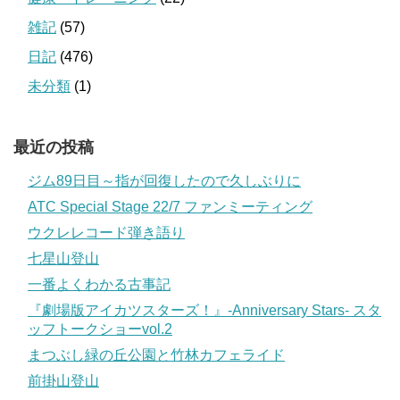
雑記
(57)
日記
(476)
未分類
(1)
最近の投稿
ジム89日目～指が回復したので久しぶりに
ATC Special Stage 22/7 ファンミーティング
ウクレレコード弾き語り
七星山登山
一番よくわかる古事記
『劇場版アイカツスターズ！』-Anniversary Stars- スタ
ッフトークショーvol.2
まつぶし緑の丘公園と竹林カフェライド
前掛山登山