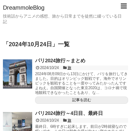
DreammoleBlog
技術話からアニメの感想、旅から日常までを徒然に綴っている日
記
「
2024年10月24日
」
一覧
パリ2024旅行～まとめ
2024/10/24
旅
2024年08月09日から13日にかけて、パリを旅行してき
ました。目的はオリンピック観戦です。海外でオリン
ピックを観戦することを一度やってみたかったんです
よねえ。自国開催となった東京2020は、コロナ禍で現
地観戦できなかったこともあり、な...
記事を読む
パリ2024旅行～4日目、最終日
2024/10/24
旅
最終日、6時すぎに起床します。前日が2時就寝なので