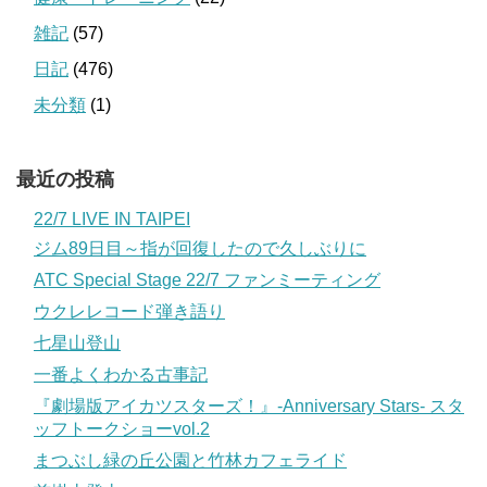
雑記
(57)
日記
(476)
未分類
(1)
最近の投稿
22/7 LIVE IN TAIPEI
ジム89日目～指が回復したので久しぶりに
ATC Special Stage 22/7 ファンミーティング
ウクレレコード弾き語り
七星山登山
一番よくわかる古事記
『劇場版アイカツスターズ！』-Anniversary Stars- スタ
ッフトークショーvol.2
まつぶし緑の丘公園と竹林カフェライド