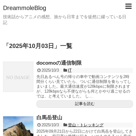
DreammoleBlog
技術話からアニメの感想、旅から日常までを徒然に綴っている日
記
「
2025年10月03日
」
一覧
docomoの通信制限
2025/10/3
IT
先日あるぺん号の帰りの車中で動画コンテンツを2時
間分くらい見ていたら、ついに通信制限を食らってし
まいました。最大通信速度が128kbpsに制限されます
が、128kbpsなら不便ながらも何とかやり過ごせるの
では、と考えていました。 し...
記事を読む
白馬岳登山
2025/10/3
登山・トレッキング
2025年09月21日から22日にかけて白馬岳を登山してき