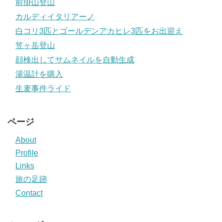
前掛山登山
カルディイタリアーノ
白コリ3匹とゴールデンアカヒレ3匹をお出迎え
笠ヶ岳登山
顔検出してサムネイルを自動生成
湯温計を購入
生麦事件ライド
ページ
About
Profile
Links
旅の足跡
Contact