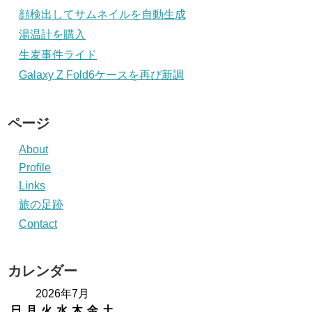
顔検出してサムネイルを自動生成
湯温計を購入
生麦事件ライド
Galaxy Z Fold6ケースを再び新調
ページ
About
Profile
Links
旅の足跡
Contact
カレンダー
2026年7月
日
月
火
水
木
金
土