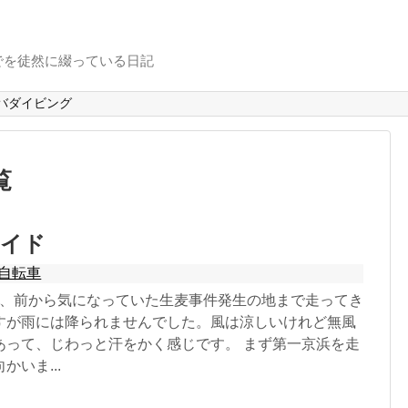
でを徒然に綴っている日記
バダイビング
覧
ライド
自転車
05日、前から気になっていた生麦事件発生の地まで走ってき
すが雨には降られませんでした。風は涼しいけれど無風
あって、じわっと汗をかく感じです。 まず第一京浜を走
いま...