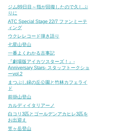
ジム89日目～指が回復したので久しぶ
りに
ATC Special Stage 22/7 ファンミーテ
ィング
ウクレレコード弾き語り
七星山登山
一番よくわかる古事記
『劇場版アイカツスターズ！』-
Anniversary Stars- スタッフトークショ
ーvol.2
まつぶし緑の丘公園と竹林カフェライ
ド
前掛山登山
カルディイタリアーノ
白コリ3匹とゴールデンアカヒレ3匹を
お出迎え
笠ヶ岳登山