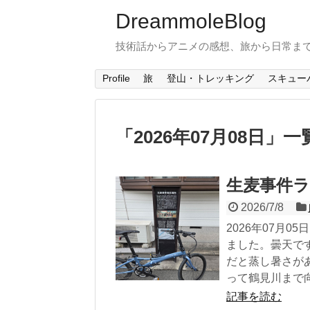
DreammoleBlog
技術話からアニメの感想、旅から日常ま
Profile
旅
登山・トレッキング
スキュー
「
2026年07月08日
」
一
生麦事件
2026/7/8
2026年07月
ました。曇天で
だと蒸し暑さが
って鶴見川まで向か
記事を読む