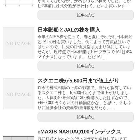
が高くてなかなか手が出しづらい状況でした。しか
し2年前に株式分割が行われて、だいぶ買いやす...
記事を読む
日本郵船とJALの株を購入
今年のNISA枠を使って、春と夏にそれぞれ日本郵船
とJALの株を買いました。例によって売買益狙いで
はないので、目先の評価損益はあまり気にしていま
せんが、現時点で日本郵船は10%プラスでJALは4%
マイナスになっています。 ただJAL...
記事を読む
スクエニ株が5,600円まで値上がり
昨今の株式相場の上昇の影響で、自分が保有してい
るスクエニ株も、5,600円近くまで値上がりしまし
た。大体3,400円の頃に300株購入したはずなので、
+660,000円くらいの評価損益かな、と思い、久しぶ
りに証券会社の資産管理情報を見たら、...
記事を読む
eMAXIS NASDAQ100インデックス
既に往時と比べたらだいぶ円安が進行しています