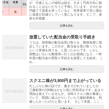
が、今後ともこの傾向は続き、大きく円高方向に振
れることはないだろうと予測しています。そのため
円建てで資産を持っていると、世界基準で見た場合
に資産が目減りしていく形になります。そこで、資
産を外貨建...
記事を読む
放置していた配当金の受取り手続き
うちは、保有株の配当金受け取りを、郵便為替に指
定しています。この方が、配当金を受け取っている
という実感を持てる、と思ったからです。しかし、
実際はいちいち郵便局へ行くのが面倒になり、一昨
年度の配当金の受取り手続きを放置してる始末。 こ
れ...
記事を読む
スクエニ株が3,800円まで上がっている
久しぶりに株の話です。書きそびれていましたが、
三菱鉛筆の100株はかなり前に売却済みです。あまり
理由は覚えていませんが、当時スクエニ株が暴落し
ていて、堅調に値上がりしていた三菱鉛筆株を、利
確したかったのだと思います。 そして本題。ここ...
記事を読む