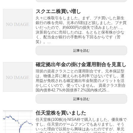
スクエニ株買い増し
久々に株取引をしました。まず、プチ買いした新生
銀行の株を売却。元本の5割ほど損しました。プチ買
いだったので、約6000円の損失で済みましたが…。
決算前なのに売却したのは、もともと保有株が少な
く、配当金が銀行の手数料を下回るからです（苦
笑）。...
記事を読む
確定拠出年金の掛け金運用割合を見直し
現状の資産クラスごとの運用割合です。元本保証型
は、物価上昇に耐えられる利率ではないですし、運
用益が免税される確定拠出年金制度のメリットを活
かしにくいので、使っていません。 資産クラス割合
国内債券42.7%外国債券7.2%国内株式25...
記事を読む
任天堂株を買いました
任天堂株(100株)をNISA枠で購入しました。優良株で
すし、任天堂のゲームファンでもありますし、そう
いった理由で以前から興味はあったのですが、単元