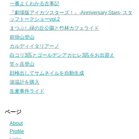
一番よくわかる古事記
『劇場版アイカツスターズ！』-Anniversary Stars- スタ
ッフトークショーvol.2
まつぶし緑の丘公園と竹林カフェライド
前掛山登山
カルディイタリアーノ
白コリ3匹とゴールデンアカヒレ3匹をお出迎え
笠ヶ岳登山
顔検出してサムネイルを自動生成
湯温計を購入
生麦事件ライド
ページ
About
Profile