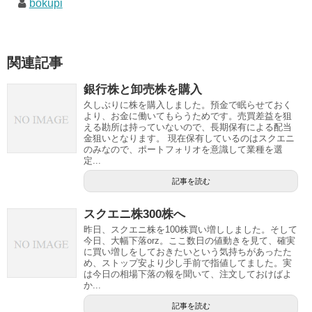
bokupi
関連記事
銀行株と卸売株を購入
久しぶりに株を購入しました。預金で眠らせておく
より、お金に働いてもらうためです。売買差益を狙
える勘所は持っていないので、長期保有による配当
金狙いとなります。 現在保有しているのはスクエニ
のみなので、ポートフォリオを意識して業種を選
定...
記事を読む
スクエニ株300株へ
昨日、スクエニ株を100株買い増ししました。そして
今日、大幅下落orz。ここ数日の値動きを見て、確実
に買い増しをしておきたいという気持ちがあったた
め、ストップ安より少し手前で指値してました。実
は今日の相場下落の報を聞いて、注文しておけばよ
か...
記事を読む