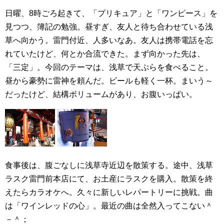
日曜、8時ごろ起きて、「プリキュア」と「ワンピース」を
見つつ、簿記の勉強。昼すぎ、友人と待ち合わせている浅
草へ向かう。雷門付近、人多いなあ。友人は携帯電話を忘
れていたけど、何とか合流できた。まず向かった先は、
「三定」。今回のテーマは、浅草で天ぷらを食べること。
昼から豪勢に雷神を頼んだ。ビールも軽く一杯。まいう～
だったけど、結構ボリュームがあり、お腹いっぱい。
食事後は、腹ごなしに浅草寺近辺を散策する。途中、浅草
ラスク雷門前本店にて、お土産にラスクを購入。散策を終
えたらカラオケへ。久々に新しいレパートリーに挑戦。曲
は「ワインレッドの心」。最近の曲は全然入ってこない＾
－＾；