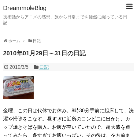
DreammoleBlog
技術話からアニメの感想、旅から日常までを徒然に綴っている日
記
ホーム
日記
2010年01月29日～31日の日記
2010/3/5
日記
金曜、この日は代休でお休み。8時30分手前に起床して、洗
濯や掃除をこなす。昼すぎに近所のコンビニに出かけ、カ
ップ焼きそばを購入。お腹が空いていたので、超大盛を買
ってみたら、多すぎてお腹いっぱい。その後は、夕方前ま