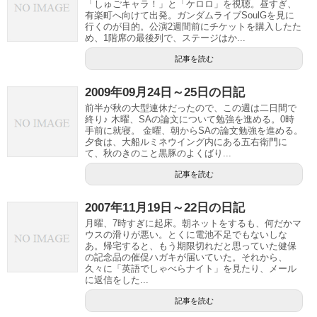
「しゅごキャラ！」と「ケロロ」を視聴。昼すぎ、
有楽町へ向けて出発。ガンダムライブSoulGを見に
行くのが目的。公演2週間前にチケットを購入したた
め、1階席の最後列で、ステージはか...
記事を読む
2009年09月24日～25日の日記
前半が秋の大型連休だったので、この週は二日間で
終り♪ 木曜、SAの論文について勉強を進める。0時
手前に就寝。 金曜、朝からSAの論文勉強を進める。
夕食は、大船ルミネウイング内にある五右衛門に
て、秋のきのこと黒豚のよくばり...
記事を読む
2007年11月19日～22日の日記
月曜、7時すぎに起床。朝ネットをするも、何だかマ
ウスの滑りが悪い。とくに電池不足でもないしな
あ。帰宅すると、もう期限切れだと思っていた健保
の記念品の催促ハガキが届いていた。それから、
久々に「英語でしゃべらナイト」を見たり、メール
に返信をした...
記事を読む