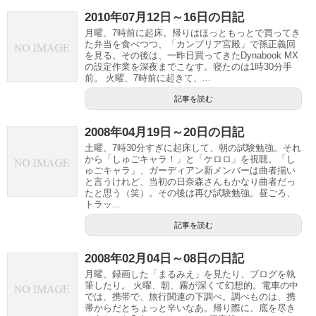
2010年07月12日～16日の日記
月曜、7時前に起床。帰りはほっともっとで買ってき
た弁当を食べつつ、「カンブリア宮殿」で孫正義回
を見る。その後は、一昨日買ってきたDynabook MX
の設定作業を深夜までこなす。寝たのは1時30分手
前。 火曜、7時前に起きて、...
記事を読む
2008年04月19日～20日の日記
土曜、7時30分すぎに起床して、朝の試験勉強。それ
から「しゅごキャラ！」と「ケロロ」を視聴。「し
ゅごキャラ」、ガーディアン新メンバーは曲者揃い
と言うけれど、当初の日奈森さんもかなり曲者だっ
たと思う（笑）。その後は再び試験勉強。昼ごろ、
トラッ...
記事を読む
2008年02月04日～08日の日記
月曜、録画した「まるみえ」を見たり、ブログを執
筆したり。 火曜、朝、霧が深くて幻想的。電車の中
では、携帯で、旅行関連の下調べ。調べものは、携
帯からだとちょっと辛いなあ。帰り際に、底を尽き