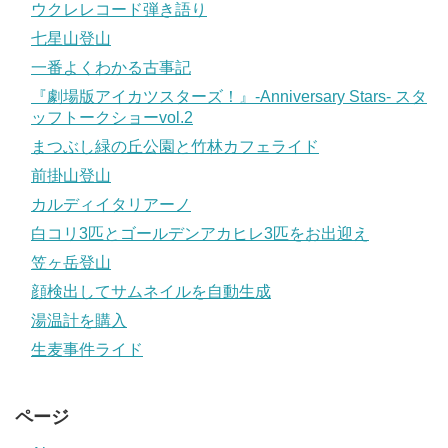
ウクレレコード弾き語り
七星山登山
一番よくわかる古事記
『劇場版アイカツスターズ！』-Anniversary Stars- スタ
ッフトークショーvol.2
まつぶし緑の丘公園と竹林カフェライド
前掛山登山
カルディイタリアーノ
白コリ3匹とゴールデンアカヒレ3匹をお出迎え
笠ヶ岳登山
顔検出してサムネイルを自動生成
湯温計を購入
生麦事件ライド
ページ