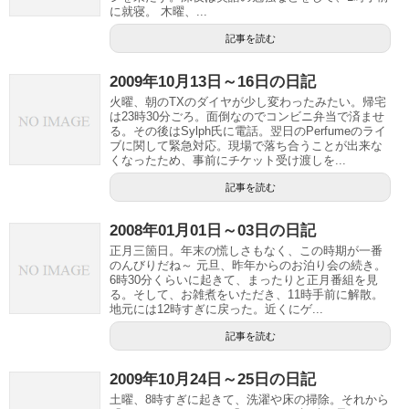
に就寝。 木曜、...
記事を読む
2009年10月13日～16日の日記
火曜、朝のTXのダイヤが少し変わったみたい。帰宅
は23時30分ごろ。面倒なのでコンビニ弁当で済ませ
る。その後はSylph氏に電話。翌日のPerfumeのライ
ブに関して緊急対応。現場で落ち合うことが出来な
くなったため、事前にチケット受け渡しを...
記事を読む
2008年01月01日～03日の日記
正月三箇日。年末の慌しさもなく、この時期が一番
のんびりだね～ 元旦、昨年からのお泊り会の続き。
6時30分くらいに起きて、まったりと正月番組を見
る。そして、お雑煮をいただき、11時手前に解散。
地元には12時すぎに戻った。近くにゲ...
記事を読む
2009年10月24日～25日の日記
土曜、8時すぎに起きて、洗濯や床の掃除。それから