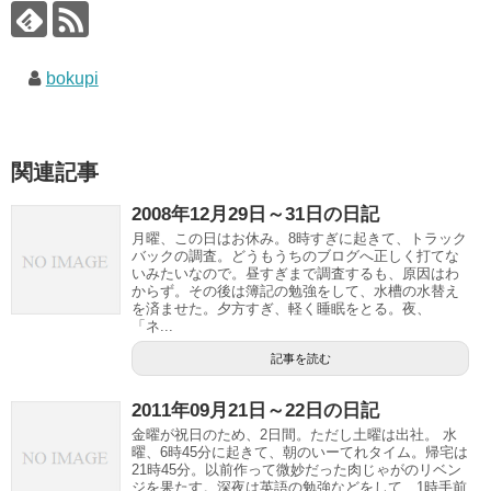
bokupi
関連記事
2008年12月29日～31日の日記
月曜、この日はお休み。8時すぎに起きて、トラック
バックの調査。どうもうちのブログへ正しく打てな
いみたいなので。昼すぎまで調査するも、原因はわ
からず。その後は簿記の勉強をして、水槽の水替え
を済ませた。夕方すぎ、軽く睡眠をとる。夜、
「ネ...
記事を読む
2011年09月21日～22日の日記
金曜が祝日のため、2日間。ただし土曜は出社。 水
曜、6時45分に起きて、朝のいーてれタイム。帰宅は
21時45分。以前作って微妙だった肉じゃがのリベン
ジを果たす。深夜は英語の勉強などをして、1時手前