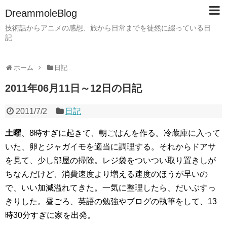
DreammoleBlog
技術話からアニメの感想、旅から日常までを徒然に綴っている日
記
ホーム
日記
2011年06月11日～12日の日記
2011/7/2
日記
土曜
、8時すぎに起きて、朝ごはんを作る。冷蔵庫に入って
いた、卵とジャガイモを適当に調理する。それからドアサ
を見て、少し部屋の掃除。レジ袋をついつい取り置きしが
ちなんだけど、消費速度より増える速度のほうが早いの
で、いい加減溢れてきた。一気に整理したら、だいぶすっ
きりした。昼ごろ、英語の勉強やブログの執筆をして、13
時30分すぎに家を出発。