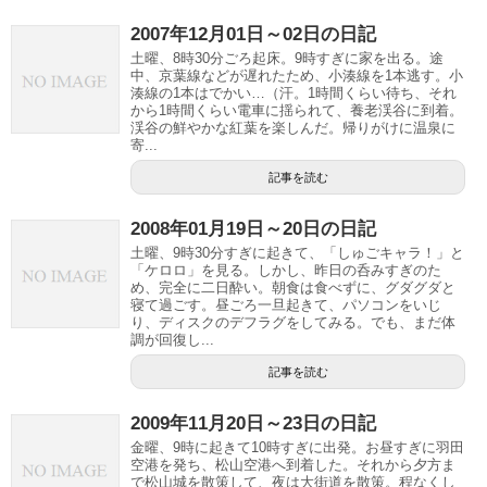
2007年12月01日～02日の日記
土曜、8時30分ごろ起床。9時すぎに家を出る。途
中、京葉線などが遅れたため、小湊線を1本逃す。小
湊線の1本はでかい…（汗。1時間くらい待ち、それ
から1時間くらい電車に揺られて、養老渓谷に到着。
渓谷の鮮やかな紅葉を楽しんだ。帰りがけに温泉に
寄...
記事を読む
2008年01月19日～20日の日記
土曜、9時30分すぎに起きて、「しゅごキャラ！」と
「ケロロ」を見る。しかし、昨日の呑みすぎのた
め、完全に二日酔い。朝食は食べずに、グダグダと
寝て過ごす。昼ごろ一旦起きて、パソコンをいじ
り、ディスクのデフラグをしてみる。でも、まだ体
調が回復し...
記事を読む
2009年11月20日～23日の日記
金曜、9時に起きて10時すぎに出発。お昼すぎに羽田
空港を発ち、松山空港へ到着した。それから夕方ま
で松山城を散策して、夜は大街道を散策。程なくし