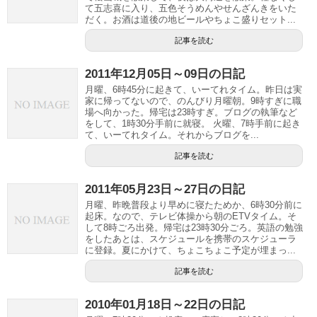
て五志喜に入り、五色そうめんやせんざんきをいた
だく。お酒は道後の地ビールやちょこ盛りセット...
記事を読む
2011年12月05日～09日の日記
月曜、6時45分に起きて、いーてれタイム。昨日は実
家に帰ってないので、のんびり月曜朝。9時すぎに職
場へ向かった。帰宅は23時すぎ。ブログの執筆など
をして、1時30分手前に就寝。 火曜、7時手前に起き
て、いーてれタイム。それからブログを...
記事を読む
2011年05月23日～27日の日記
月曜、昨晩普段より早めに寝たためか、6時30分前に
起床。なので、テレビ体操から朝のETVタイム。そ
して8時ごろ出発。帰宅は23時30分ごろ。英語の勉強
をしたあとは、スケジュールを携帯のスケジューラ
に登録。夏にかけて、ちょこちょこ予定が埋まっ...
記事を読む
2010年01月18日～22日の日記