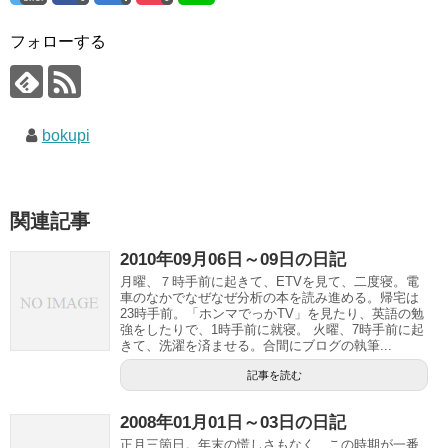
フォローする
bokupi
関連記事
2010年09月06日～09日の日記
月曜、７時手前に起きて、ETVを見て、二度寝。電
車のなかでなぜなぜ分析の本を読み進める。帰宅は
23時手前。「ホンマでっかTV」を見たり、英語の勉
強をしたりで、1時手前に就寝。 火曜、7時手前に起
きて、洗濯を済ませる。合間にブログの執筆...
記事を読む
2008年01月01日～03日の日記
正月三箇日。年末の慌しさもなく、この時期が一番