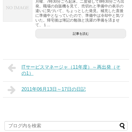
月曜、7時30分ごろ起床。二度寝して8時30分ごろ出
発。職場の自販機を見て、売切れと準備中の表示の
違いに気づいて、ちょっとした発見。補充した直後
に準備中となっていたので、準備中は冷却中と気づ
いた。帰宅後は簿記の勉強と洗濯の準備を済ませ
て、１...
記事を読む
ITサービスマネージャ（11年度）～再出発（そ
の1）
2011年06月13日～17日の日記