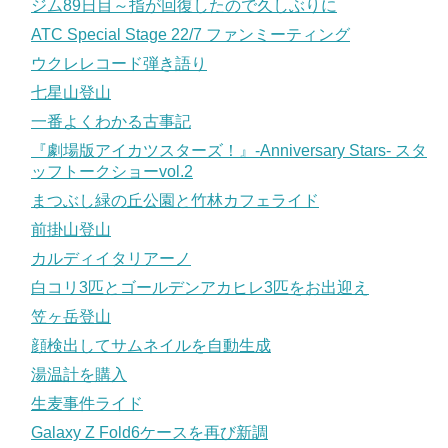
ジム89日目～指が回復したので久しぶりに
ATC Special Stage 22/7 ファンミーティング
ウクレレコード弾き語り
七星山登山
一番よくわかる古事記
『劇場版アイカツスターズ！』-Anniversary Stars- スタ
ッフトークショーvol.2
まつぶし緑の丘公園と竹林カフェライド
前掛山登山
カルディイタリアーノ
白コリ3匹とゴールデンアカヒレ3匹をお出迎え
笠ヶ岳登山
顔検出してサムネイルを自動生成
湯温計を購入
生麦事件ライド
Galaxy Z Fold6ケースを再び新調