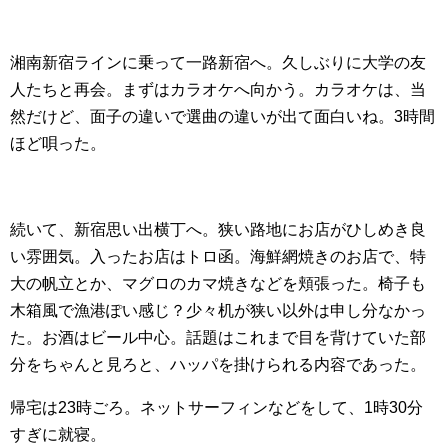
湘南新宿ラインに乗って一路新宿へ。久しぶりに大学の友
人たちと再会。まずはカラオケへ向かう。カラオケは、当
然だけど、面子の違いで選曲の違いが出て面白いね。3時間
ほど唄った。
続いて、新宿思い出横丁へ。狭い路地にお店がひしめき良
い雰囲気。入ったお店はトロ函。海鮮網焼きのお店で、特
大の帆立とか、マグロのカマ焼きなどを頬張った。椅子も
木箱風で漁港ぽい感じ？少々机が狭い以外は申し分なかっ
た。お酒はビール中心。話題はこれまで目を背けていた部
分をちゃんと見ろと、ハッパを掛けられる内容であった。
帰宅は23時ごろ。ネットサーフィンなどをして、1時30分
すぎに就寝。