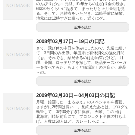
のんびりだね～ 元旦、昨年からのお泊り会の続き。
6時30分くらいに起きて、まったりと正月番組を見
る。そして、お雑煮をいただき、11時手前に解散。
地元には12時すぎに戻った。近くにゲ...
記事を読む
2008年03月17日～19日の日記
さて、飛び休の中日を休みにしたので、先週に続い
て、3日間のみ出勤。年度末は有休消化の強化月間
（ぉ。それでも、結局余るのはお約束だけど。 月
曜、昼間、ロッテリアを探して、絶品チーズバーガ
ーを食べてみた。ちょうど職場近くのお店が、絶品
～の...
記事を読む
2009年03月30日～04月03日の日記
月曜、録画した「まるみえ」のスペシャルを視聴。
さすがに2時間は長い…。見終えたあとは、ブログを
執筆して、0時30分すぎに就寝。 火曜、この日は、
北海道川崎駅前店にて、プロジェクト全体の打ち上
げ。人数は50人ほど。カレーしゃぶし...
記事を読む