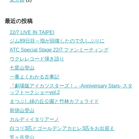
最近の投稿
22/7 LIVE IN TAIPEI
ジム89日目～指が回復したので久しぶりに
ATC Special Stage 22/7 ファンミーティング
ウクレレコード弾き語り
七星山登山
一番よくわかる古事記
『劇場版アイカツスターズ！』-Anniversary Stars- スタ
ッフトークショーvol.2
まつぶし緑の丘公園と竹林カフェライド
前掛山登山
カルディイタリアーノ
白コリ3匹とゴールデンアカヒレ3匹をお出迎え
笠ヶ岳登山