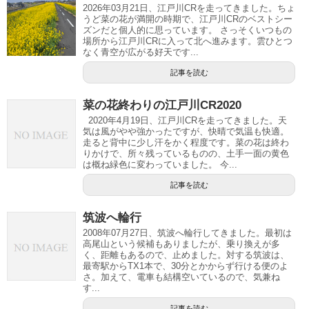
2026年03月21日、江戸川CRを走ってきました。ちょ
うど菜の花が満開の時期で、江戸川CRのベストシー
ズンだと個人的に思っています。 さっそくいつもの
場所から江戸川CRに入って北へ進みます。雲ひとつ
なく青空が広がる好天です...
記事を読む
菜の花終わりの江戸川CR2020
2020年4月19日、江戸川CRを走ってきました。天
気は風がやや強かったですが、快晴で気温も快適。
走ると背中に少し汗をかく程度です。菜の花は終わ
りかけで、所々残っているものの、土手一面の黄色
は概ね緑色に変わっていました。 今...
記事を読む
筑波へ輪行
2008年07月27日、筑波へ輪行してきました。最初は
高尾山という候補もありましたが、乗り換えが多
く、距離もあるので、止めました。対する筑波は、
最寄駅からTX1本で、30分とかからず行ける便のよ
さ。加えて、電車も結構空いているので、気兼ね
す...
記事を読む