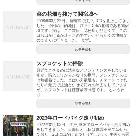
菜の花畑を抜けて関宿城へ
2008年03月22日、自転車で江戸川CRを北上してきま
した。今回の目的地は、江戸川CRの北端である関宿
城です。実は、ここ数日、花粉症がひどくて、この
日も出かけるか迷ったのですが、せっかくの快晴な
ので走りに行きました。 まず...
記事を読む
スプロケットの掃除
最近でこそまめに洗車などメンテナンスをしていま
すが、購入してからかなりの期間、メンテナンスに
は無頓着でした。とはいえ最近も、チェーンはそれ
なりの頻度で注油と併せて汚れの除去をしています
が、スプロケットはほぼ放置状態です。 というわ
け...
記事を読む
2023年ロードバイク走り初め
2022年01月03日、江戸川CRでロードバイク走り初め
をしてきました。大晦日と元日は体調不良で臥せっ
ており、2日に出かけるつもりでしたが、午後から曇