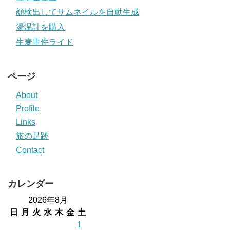
顔検出してサムネイルを自動生成
湯温計を購入
生麦事件ライド
ページ
About
Profile
Links
旅の足跡
Contact
カレンダー
2026年8月
日
月
火
水
木
金
土
1