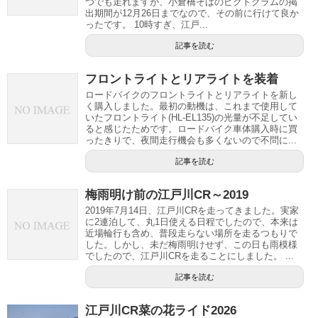
つでも走れますが、小倉橋そばのピクトグラムの掲
出期間が12月26日までなので、その前に行けて良か
ったです。 10時すぎ、江戸...
記事を読む
フロントライトとリアライトを装着
ロードバイクのフロントライトとリアライトを新し
く購入しました。最初の動機は、これまで使用して
いたフロントライト(HL-EL135)の光量が不足してい
ると感じたためです。ロードバイク車体購入時に買
ったきりで、夜間走行機会も多くないので不問に...
記事を読む
梅雨明け前の江戸川CR～2019
2019年7月14日、江戸川CRを走ってきました。実家
に2連泊して、丸1日使える日程でしたので、本来は
近場輪行も含め、普段走らない場所を走るつもりで
した。しかし、未だ梅雨明けせず、この日も雨模様
でしたので、江戸川CRを走ることにしました。 ...
記事を読む
江戸川CR菜の花ライド2026