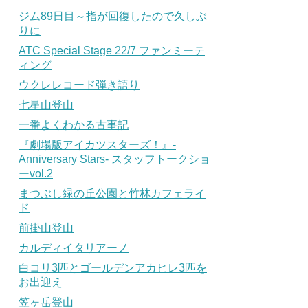
ジム89日目～指が回復したので久しぶ
りに
ATC Special Stage 22/7 ファンミーテ
ィング
ウクレレコード弾き語り
七星山登山
一番よくわかる古事記
『劇場版アイカツスターズ！』-
Anniversary Stars- スタッフトークショ
ーvol.2
まつぶし緑の丘公園と竹林カフェライ
ド
前掛山登山
カルディイタリアーノ
白コリ3匹とゴールデンアカヒレ3匹を
お出迎え
笠ヶ岳登山