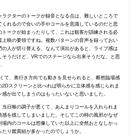
ャラクターのトークが録音となる点は、難しいところで
てくれるので合いの手やコールを意識しているのだと思
のトークが始まったりして、これは観客が訓練される必
援上映の要領ですね。複数パターンの音声を録っておい
門の人が切り替える、なんて演出があると、ライブ感は
しそうだけど、VRでのステージなら出来そうだな、と思
…
なくて、奥行き方向でも動きを見せられると、断然臨場感
の2Dスクリーンと比べれば明らかに立体感を感じられま
ン感が出てしまうのはもったいないと思いました。
、当日喉の調子が悪くて、あんまりコールを入れられま
焼感を残してしまいました。そしてこの時の風邪がなぜ
劇場内のコールは想像していた以上に全然おとなしかっ
ったり鑑賞組が多かったのでしょうか。