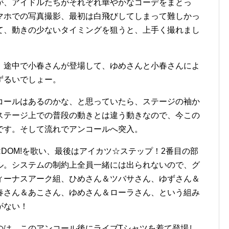
が、アイドルたちがそれぞれ華やかなコーデをまとっ
マホでの写真撮影、最初は白飛びしてしまって難しかっ
て、動きの少ないタイミングを狙うと、上手く撮れまし
、途中で小春さんが登場して、ゆめさんと小春さんによ
これはずるいでしょー。
コールはあるのかな、と思っていたら、ステージの袖か
ステージ上での普段の動きとは違う動きなので、今この
です。そして流れでアンコールへ突入。
TARDOM!を歌い、最後はアイカツ☆ステップ！2番目の部
ル。システムの制約上全員一緒には出られないので、グ
ィーナスアーク組、ひめさん＆ツバサさん、ゆずさん＆
春さん＆あこさん、ゆめさん＆ローラさん、という組み
がない！
のは、このアンコール後にライブTシャツを着て登場し