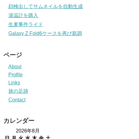
顔検出してサムネイルを自動生成
湯温計を購入
生麦事件ライド
Galaxy Z Fold6ケースを再び新調
ページ
About
Profile
Links
旅の足跡
Contact
カレンダー
2026年8月
日
月
火
水
木
金
土